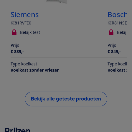
Siemens
Bosch
KI81RVFE0
KIR81NSE0
Bekijk test
Bekijk t
Prijs
Prijs
€ 839,-
€ 849,-
Type koelkast
Type koelka
Koelkast zonder vriezer
Koelkast zo
Bekijk alle geteste producten
Prijzen