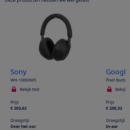
Deze producten hebben we wel getest
Sony
Google
WH-1000XM5
Pixel Buds P
Bekijk test
Bekijk t
Prijs
Prijs
€ 203,62
€ 200,32
Draagstijl
Draagstijl
Over het oor
In-ear