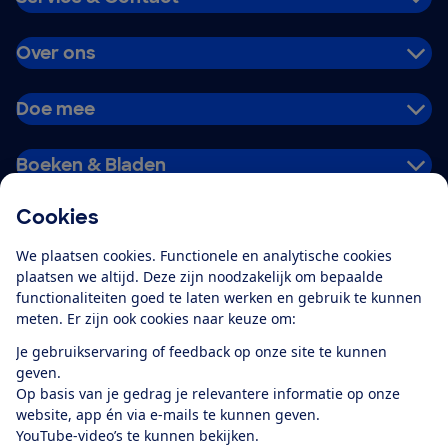
Over ons
Doe mee
Boeken & Bladen
Cookies
Download de app
We plaatsen cookies. Functionele en analytische cookies
plaatsen we altijd. Deze zijn noodzakelijk om bepaalde
functionaliteiten goed te laten werken en gebruik te kunnen
meten. Er zijn ook cookies naar keuze om:
Alles over de
Consumentenbond-
Je gebruikservaring of feedback op onze site te kunnen
app
geven.
Op basis van je gedrag je relevantere informatie op onze
website, app én via e-mails te kunnen geven.
Algemene Voorwaarden
Privacyverklaring
YouTube-video’s te kunnen bekijken.
Cookiebeleid
Privacyvoorkeuren
Wijzigen & opzeggen