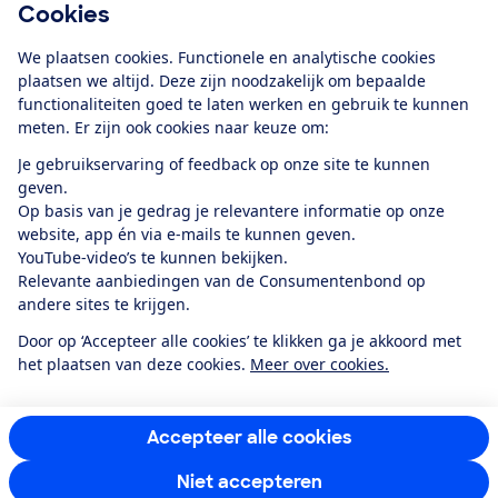
Cookies
Download de app
We plaatsen cookies. Functionele en analytische cookies
plaatsen we altijd. Deze zijn noodzakelijk om bepaalde
functionaliteiten goed te laten werken en gebruik te kunnen
meten. Er zijn ook cookies naar keuze om:
Alles over de
Consumentenbond-
Je gebruikservaring of feedback op onze site te kunnen
app
geven.
Op basis van je gedrag je relevantere informatie op onze
website, app én via e-mails te kunnen geven.
Algemene Voorwaarden
Privacyverklaring
YouTube-video’s te kunnen bekijken.
Cookiebeleid
Privacyvoorkeuren
Wijzigen & opzeggen
Relevante aanbiedingen van de Consumentenbond op
Toegankelijkheid
andere sites te krijgen.
RSS-feed nieuws
Facebook
Twitter
Instagram
Youtube
LinkedIn
Door op ‘Accepteer alle cookies’ te klikken ga je akkoord met
het plaatsen van deze cookies.
Meer over cookies.
12.901
consumenten
beoordelen de Consumentenbond
met gemiddeld
een
8,4
Accepteer alle cookies
Niet accepteren