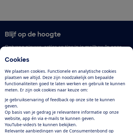
Blijf op de hoogte
Ontvang nieuws, acties en tips in je mailbox. In onze
privacyverklaring
lees je hoe we omgaan met je
Cookies
persoonsgegevens en e-mails voor je personaliseren.
We plaatsen cookies. Functionele en analytische cookies
E-mailadres
plaatsen we altijd. Deze zijn noodzakelijk om bepaalde
functionaliteiten goed te laten werken en gebruik te kunnen
meten. Er zijn ook cookies naar keuze om:
Je gebruikservaring of feedback op onze site te kunnen
Ik meld me aan
geven.
Op basis van je gedrag je relevantere informatie op onze
website, app én via e-mails te kunnen geven.
YouTube-video’s te kunnen bekijken.
Service & Contact
Relevante aanbiedingen van de Consumentenbond op