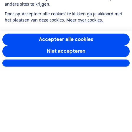
andere sites te krijgen.
Over ons
Door op ‘Accepteer alle cookies’ te klikken ga je akkoord met
het plaatsen van deze cookies.
Meer over cookies.
Doe mee
Accepteer alle cookies
Boeken & Bladen
Niet accepteren
Instellingen aanpassen
Download de app
Alles over de
Consumentenbond-
app
Algemene Voorwaarden
Privacyverklaring
Cookiebeleid
Privacyvoorkeuren
Wijzigen & opzeggen