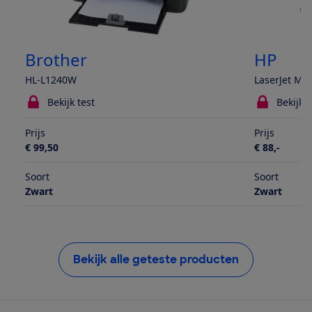
Brother
HP
HL-L1240W
LaserJet M
Bekijk test
Bekijk t
Prijs
Prijs
€ 99,50
€ 88,-
Soort
Soort
Zwart
Zwart
Bekijk alle geteste producten