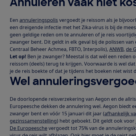
Annuleren vaak niet ko
Een
annuleringspolis
vergoedt je reissom als je bijvoor
een dreigende infectie met het Zika-virus is bij de me
geen geldige reden om te annuleren of je reis voortijdig
zwanger bent. Dit geldt in elk geval bij de polissen v
Centraal Beheer Achmea, FBTO, Interpolis),
ANWB
,
de 
Let op!
Ben je zwanger? Meestal is dat wél een reden om
reissom (deels) terug te krijgen. Voorwaarde is wel d
je de reis boekte of dat je tijdens het boeken niet wist
Wel annuleringsvergoe
De doorlopende reisverzekering van Aegon en de allri
Europeesche dekken de annulering wel. Aegon biedt ee
zwanger bent en vóór 15 januari dit jaar (
afhankelijk va
gezinssamenstelling
) hebt geboekt. Dit geldt ook voor 
De Europeesche
vergoedt tot 75% van de annuleringskos
virus de reis wilt afblazen. Ook hier moet je de reist 