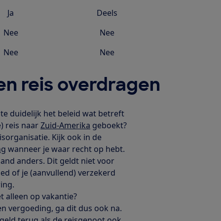
Ja
Deels
Nee
Nee
Nee
Nee
en reis overdragen
e duidelijk het beleid wat betreft
) reis naar
Zuid-Amerika
geboekt?
organisatie. Kijk ook in de
ng
wanneer je waar recht op hebt.
nd anders. Dit geldt niet voor
goed of je (aanvullend) verzekerd
ing.
t alleen op vakantie?
n vergoeding, ga dit dus ook na.
isgeld terug als de reisgenoot ook