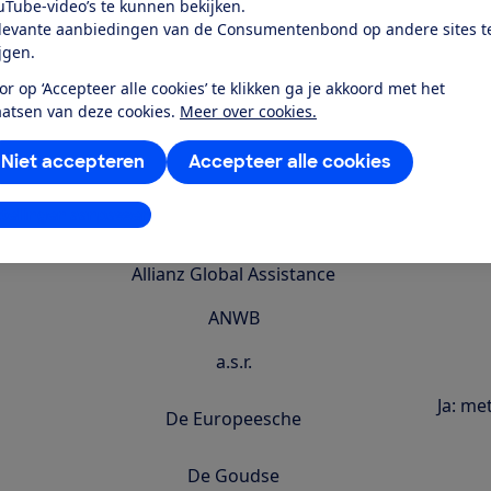
Overzicht vergoedingen van de grootste reisverzeke
uTube-video’s te kunnen bekijken.
levante aanbiedingen van de Consumentenbond op andere sites t
Reis a
ijgen.
Annuleringsdekking
(koste
or op ‘Accepteer alle cookies’ te klikken ga je akkoord met het
aatsen van deze cookies.
Meer over cookies.
Achmea (Avéro Achmea, Centraal Beheer
Achmea, FBTO, Interpolis)
Niet accepteren
Accepteer alle cookies
Aegon
Ja (de
stellingen aanpassen
Allianz Global Assistance
ANWB
a.s.r.
Ja: met
De Europeesche
De Goudse