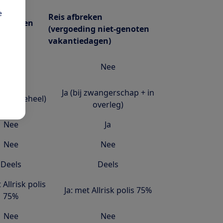
raars
e
Reis afbreken
nnuleren
(vergoeding niet-genoten
loos)
vakantiedagen)
Nee
Nee
Ja (bij zwangerschap + in
els of geheel)
overleg)
Nee
Ja
Nee
Nee
Deels
Deels
 Allrisk polis
Ja: met Allrisk polis 75%
75%
Nee
Nee