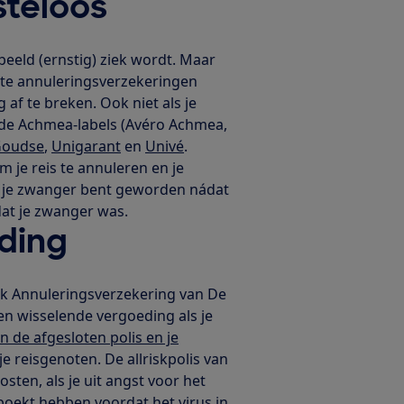
steloos
beeld (ernstig) ziek wordt. Maar
este annuleringsverzekeringen
 af te breken. Ook niet als je
an de Achmea-labels (Avéro Achmea,
Goudse
,
Unigarant
en
Univé
.
 je reis te annuleren en je
at je zwanger bent geworden nádat
 dat je zwanger was.
ding
sk Annuleringsverzekering van De
n wisselende vergoeding als je
n de afgesloten polis en je
je reisgenoten. De allriskpolis van
ten, als je uit angst voor het
geboekt hebben voordat het virus in