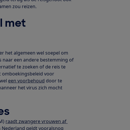
amen zou reizen.
l met
ver het algemeen wel soepel om
is naar een andere bestemming of
natief te zoeken of de reis te
nt omboekingsbeleid voor
 wel
een voorbehoud
door te
wanneer het virus zich mocht
es
VM)
raadt zwangere vrouwen af
In Nederland geldt vooralsnog