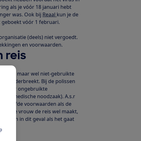
ing als je vóór 18 januari hebt
nger was. Ook bij
Reaal
kun je de
bt geboekt vóór 1 februari.
rganisatie (deels) niet vergoedt.
dekkingen en voorwaarden.
 reis
 niet, maar wel niet-gebruikte
t of onderbreekt. Bij de polissen
en voor ongebruikte
zonder medische noodzaak). A.s.r
er dezelfde voorwaarden als de
wangere vrouw de reis wel maakt,
te zijn in dit geval als het gaat
pp