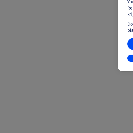
Yo
Re
kr
Do
pl
In