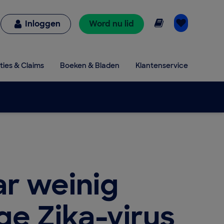
Online lezen
Inloggen
Word nu lid
ties & Claims
Boeken & Bladen
Klantenservice
r weinig
e Zika-virus