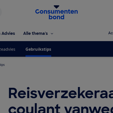
Homepage van de Consumentenbond
h Advies
Alle thema's
Ac
zeadvies
Gebruikstips
tips
Reisverzekeraa
coulant vanweg