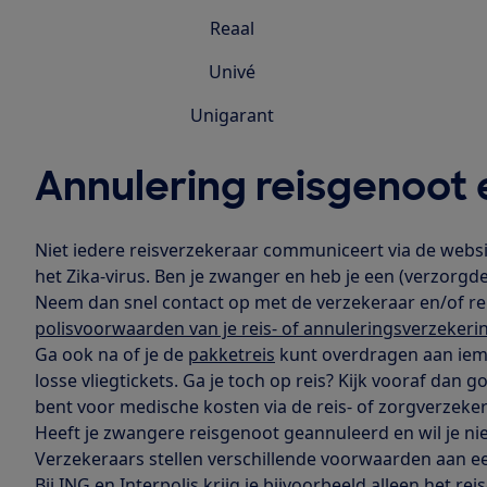
Reaal
Univé
Unigarant
Annulering reisgenoot 
Niet iedere reisverzekeraar communiceert via de websit
het Zika-virus. Ben je zwanger en heb je een (verzorgde
Neem dan snel contact op met de verzekeraar en/of reis
polisvoorwaarden van je reis- of annuleringsverzekeri
Ga ook na of je de
pakketreis
kunt overdragen aan iema
losse vliegtickets. Ga je toch op reis? Kijk vooraf dan 
bent voor medische kosten via de reis- of zorgverzeker
Heeft je zwangere reisgenoot geannuleerd en wil je nie
Verzekeraars stellen verschillende voorwaarden aan ee
Bij ING en Interpolis krijg je bijvoorbeeld alleen het re