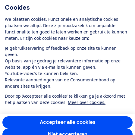
Cookies
Download de app
We plaatsen cookies. Functionele en analytische cookies
plaatsen we altijd. Deze zijn noodzakelijk om bepaalde
functionaliteiten goed te laten werken en gebruik te kunnen
meten. Er zijn ook cookies naar keuze om:
Alles over de
Consumentenbond-
Je gebruikservaring of feedback op onze site te kunnen
app
geven.
Op basis van je gedrag je relevantere informatie op onze
website, app én via e-mails te kunnen geven.
Algemene Voorwaarden
Privacyverklaring
YouTube-video’s te kunnen bekijken.
Cookiebeleid
Privacyvoorkeuren
Wijzigen & opzeggen
Relevante aanbiedingen van de Consumentenbond op
Toegankelijkheid
andere sites te krijgen.
RSS-feed nieuws
Facebook
Twitter
Instagram
Youtube
LinkedIn
Door op ‘Accepteer alle cookies’ te klikken ga je akkoord met
het plaatsen van deze cookies.
Meer over cookies.
12.901
consumenten
beoordelen de Consumentenbond
met gemiddeld
een
8,4
Accepteer alle cookies
Niet accepteren