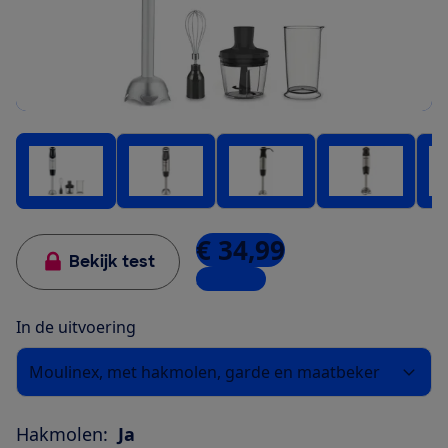
€ 34,99
Bekijk test
3 winkels
In de uitvoering
Moulinex, met hakmolen, garde en maatbeker
Hakmolen:
Ja