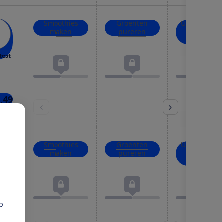
Smoothies
Groenten
Uien, kruid
maken
pureren
en noten
hakken
test
0,49
nkel
Smoothies
Groenten
Uien, kruid
maken
pureren
en noten
hakken
test
pp
29,-