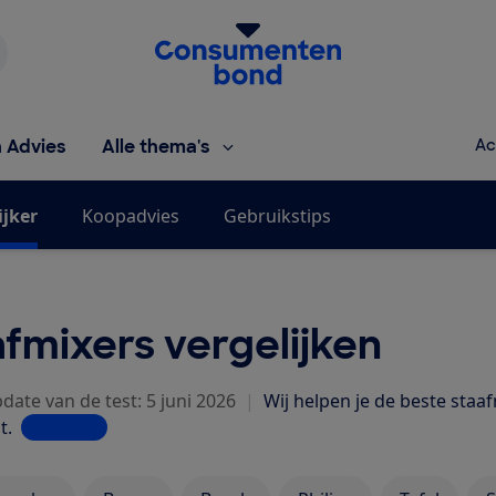
Homepage van de Consumentenbond
h Advies
Alle thema's
Ac
ijker
Koopadvies
Gebruikstips
fmixers vergelijken
date van de test: 5 juni 2026
|
Wij helpen je de beste staaf
t.
Lees meer