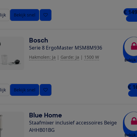
€ 149
ijk
Bekijk snel
2 win
Bosch
Serie 8 ErgoMaster MSM8M936
Hakmolen: Ja
|
Garde: Ja
|
1500 W
Bekijk 
€ 1
ijk
Bekijk snel
1 wi
Blue Home
Staafmixer inclusief accessoires Beige
AHHB01BG
Bekijk 