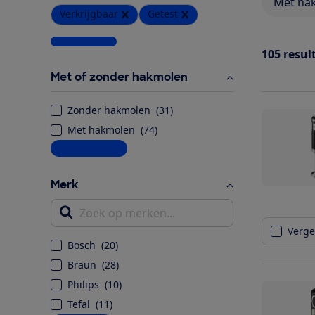
Met ha
Verkrijgbaar
Getest
Wis alle filters
105
resul
Met of zonder hakmolen
Zonder hakmolen
(
31
)
Met hakmolen
(
74
)
Meer informatie
Merk
Zoek op merken...
Vergel
Bosch
(
20
)
Braun
(
28
)
Philips
(
10
)
Tefal
(
11
)