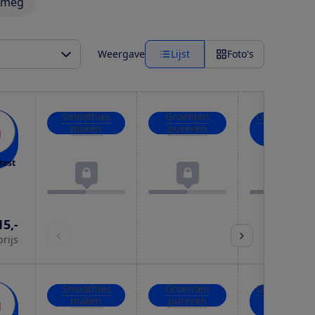
Smeg
Weergave
Lijst
Foto's
Smoothies
Groenten
Uien, kruid
maken
pureren
en noten
hakken
test
15,-
prijs
Smoothies
Groenten
Uien, kruid
maken
pureren
en noten
hakken