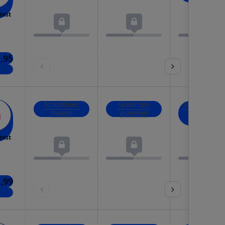
test
1,95
nkel
Smoothies
Groenten
Uien, kruid
maken
pureren
en noten
hakken
test
4,99
kels