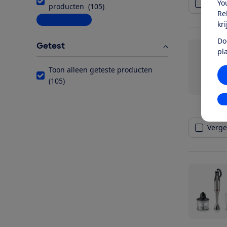
Yo
Vergel
producten
(
105
)
Re
Meer informatie
kr
Do
Getest
pl
Toon alleen geteste producten
(
105
)
In
Vergel