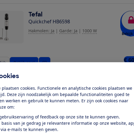
Tefal
Quickchef HB6598
Hakmolen: Ja
|
Garde: Ja
|
1000 W
Bekijk 
€ 6
ijk
Bekijk snel
1 wi
ookies
Bosch
 plaatsen cookies. Functionele en analytische cookies plaatsen we
Serie 8 ErgoMaster MSM8M914
tijd. Deze zijn noodzakelijk om bepaalde functionaliteiten goed te
ten werken en gebruik te kunnen meten. Er zijn ook cookies naar
Hakmolen: Nee
|
Garde: Ja
|
1500 W
uze om:
Bekijk 
 gebruikservaring of feedback op onze site te kunnen geven.
 basis van je gedrag je relevantere informatie op onze website, a
 via e-mails te kunnen geven.
€ 1