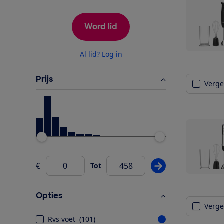
Word lid
Al lid? Log in
Prijs
Vergel
Ondergrens
Bovengrens
€
Tot
Pas prijsfilter wij
Van
Opties
Vergel
Rvs voet
(
101
)