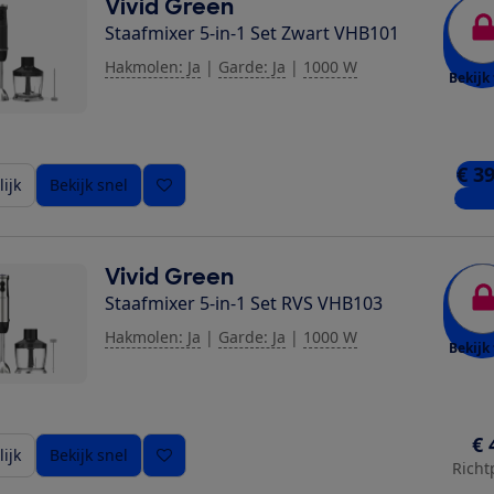
Vivid Green
Staafmixer 5-in-1 Set Zwart VHB101
Hakmolen: Ja
|
Garde: Ja
|
1000 W
Bekijk 
€ 3
ijk
Bekijk snel
2 win
Vivid Green
Staafmixer 5-in-1 Set RVS VHB103
Hakmolen: Ja
|
Garde: Ja
|
1000 W
Bekijk 
ziging toe
€ 
ijk
Bekijk snel
Richt