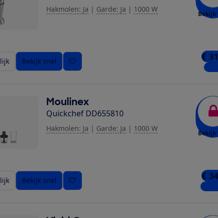
Hakmolen: Ja
|
Garde: Ja
|
1000 W
Bekijk 
€ 3
ijk
Bekijk snel
1 wi
Moulinex
Quickchef DD655810
Hakmolen: Ja
|
Garde: Ja
|
1000 W
Bekijk 
€ 3
ijk
Bekijk snel
3 win