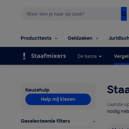
Zoeken
Producttests
Geldzaken
Juridisc
Staafmixers
De beste
Vergel
Staa
Keuzehulp
Help mij kiezen
Laatste up
nodig heb
Geselecteerde filters