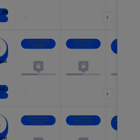
,99
kels
Smoothies
Groenten
Uien, kruid
maken
pureren
en noten
hakken
test
64,-
nkel
Smoothies
Groenten
Uien, kruid
maken
pureren
en noten
hakken
test