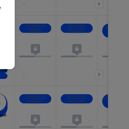
kels
e
Smoothies
Groenten
Uien, kruid
maken
pureren
en noten
hakken
test
,99
kels
Smoothies
Groenten
Uien, kruid
maken
pureren
en noten
hakken
test