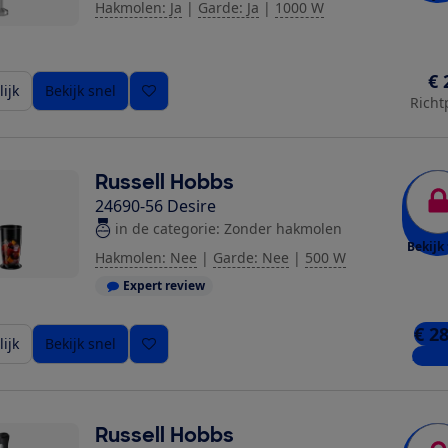
Hakmolen: Ja
|
Garde: Ja
|
1000 W
€ 
ijk
Bekijk snel
Richt
Russell Hobbs
24690-56 Desire
in de categorie: Zonder hakmolen
Bekijk 
Hakmolen: Nee
|
Garde: Nee
|
500 W
Expert review
€ 2
ijk
Bekijk snel
2 win
Russell Hobbs