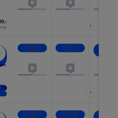
20,-
prijs
Smoothies
Groenten
Uien, kruid
maken
pureren
en noten
hakken
test
8,79
kels
Smoothies
Groenten
Uien, kruid
maken
pureren
en noten