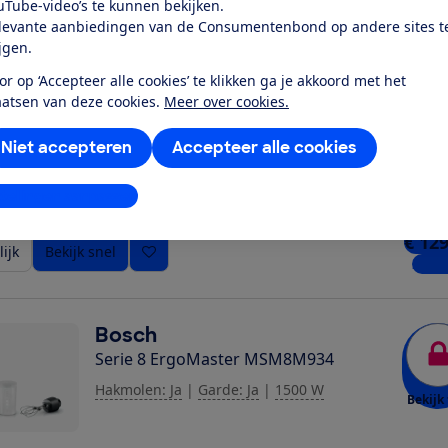
uTube-video’s te kunnen bekijken.
ijk
Bekijk snel
2 win
levante aanbiedingen van de Consumentenbond op andere sites t
ijgen.
or op ‘Accepteer alle cookies’ te klikken ga je akkoord met het
Bosch
aatsen van deze cookies.
Meer over cookies.
Serie 8 ErgoMaster MSM8M930
Hakmolen: Ja
|
Garde: Nee
|
1500 W
Niet accepteren
Accepteer alle cookies
Bekijk 
stellingen aanpassen
€ 129
ijk
Bekijk snel
2 win
Bosch
Serie 8 ErgoMaster MSM8M934
Hakmolen: Ja
|
Garde: Ja
|
1500 W
Bekijk 