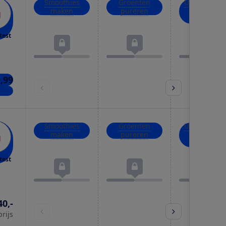
Smoothies
Groenten
Uien, kruid
maken
pureren
en noten
hakken
test
9,99
kels
Smoothies
Groenten
Uien, kruid
maken
pureren
en noten
hakken
test
40,-
prijs