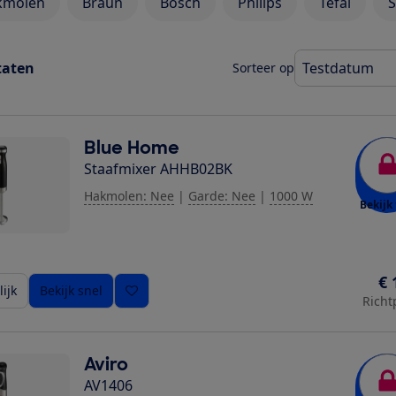
kmolen
Braun
Bosch
Philips
Tefal
taten
Sorteer op
Blue Home
Staafmixer AHHB02BK
Hakmolen: Nee
|
Garde: Nee
|
1000 W
Bekijk 
€ 
ijk
Bekijk snel
Richt
Aviro
AV1406