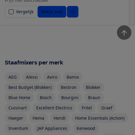
Prijs niet beschikbaar
Vergelijk
Bekijk snel
Staafmixers per merk
AEG
Alessi
Aviro
Bamix
Best Budget (Blokker)
Bestron
Blokker
Blue Home
Bosch
Bourgini
Braun
Cuisinart
Excellent Electrics
Fritel
Graef
Haeger
Hema
Hendi
Home Essentials (Action)
Inventum
JAP Appliances
Kenwood