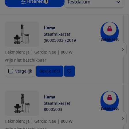
Filteren
1
Hema
Staafmixerset
Bekijk test
(80005003 ) 2019
Hakmolen: Ja
|
Garde: Nee
|
800 W
Prijs niet beschikbaar
Vergelijk
Bekijk snel
Hema
Staafmixerset
Bekijk test
80005003
Hakmolen: Ja
|
Garde: Nee
|
800 W