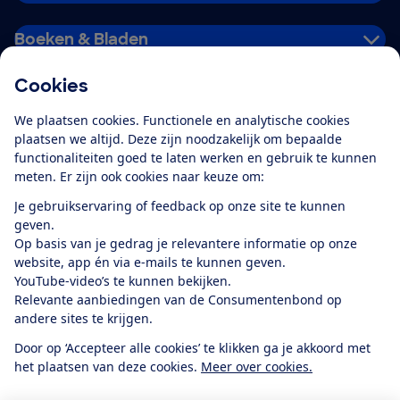
Boeken & Bladen
Cookies
Download de app
We plaatsen cookies. Functionele en analytische cookies
plaatsen we altijd. Deze zijn noodzakelijk om bepaalde
functionaliteiten goed te laten werken en gebruik te kunnen
meten. Er zijn ook cookies naar keuze om:
Alles over de
Consumentenbond-
Je gebruikservaring of feedback op onze site te kunnen
app
geven.
Op basis van je gedrag je relevantere informatie op onze
website, app én via e-mails te kunnen geven.
Algemene Voorwaarden
Privacyverklaring
YouTube-video’s te kunnen bekijken.
Cookiebeleid
Privacyvoorkeuren
Wijzigen & opzeggen
Relevante aanbiedingen van de Consumentenbond op
Toegankelijkheid
andere sites te krijgen.
RSS-feed nieuws
Facebook
Twitter
Instagram
Youtube
LinkedIn
Door op ‘Accepteer alle cookies’ te klikken ga je akkoord met
het plaatsen van deze cookies.
Meer over cookies.
12.901
consumenten
beoordelen de Consumentenbond
met gemiddeld
een
8,4