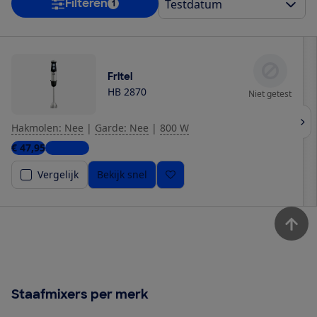
Filteren
1
Fritel
HB 2870
Niet getest
Hakmolen: Nee
|
Garde: Nee
|
800 W
€ 47,95
3 winkels
Vergelijk
Bekijk snel
Staafmixers per merk