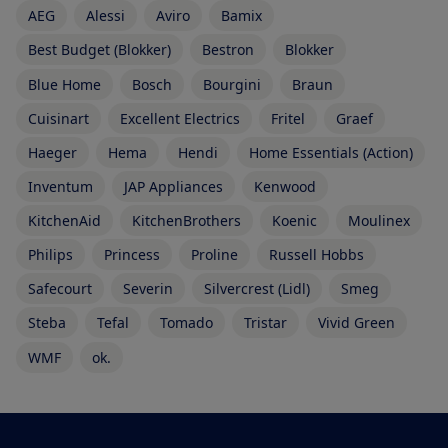
AEG
Alessi
Aviro
Bamix
Best Budget (Blokker)
Bestron
Blokker
Blue Home
Bosch
Bourgini
Braun
Cuisinart
Excellent Electrics
Fritel
Graef
Haeger
Hema
Hendi
Home Essentials (Action)
Inventum
JAP Appliances
Kenwood
KitchenAid
KitchenBrothers
Koenic
Moulinex
Philips
Princess
Proline
Russell Hobbs
Safecourt
Severin
Silvercrest (Lidl)
Smeg
Steba
Tefal
Tomado
Tristar
Vivid Green
WMF
ok.