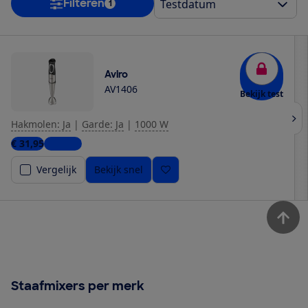
Filteren
1
Aviro
AV1406
Bekijk test
Hakmolen: Ja
|
Garde: Ja
|
1000 W
€ 31,95
1 winkel
Vergelijk
Bekijk snel
Staafmixers per merk