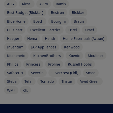
AEG
Alessi
Aviro
Bamix
Best Budget (Blokker)
Bestron
Blokker
Blue Home
Bosch
Bourgini
Braun
Cuisinart
Excellent Electrics
Fritel
Graef
Haeger
Hema
Hendi
Home Essentials (Action)
Inventum
JAP Appliances
Kenwood
KitchenAid
KitchenBrothers
Koenic
Moulinex
Philips
Princess
Proline
Russell Hobbs
Safecourt
Severin
Silvercrest (Lidl)
Smeg
Steba
Tefal
Tomado
Tristar
Vivid Green
WMF
ok.