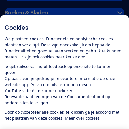
Boeken & Bladen
Cookies
Download de app
We plaatsen cookies. Functionele en analytische cookies
plaatsen we altijd. Deze zijn noodzakelijk om bepaalde
functionaliteiten goed te laten werken en gebruik te kunnen
meten. Er zijn ook cookies naar keuze om:
Alles over de
Consumentenbond-
Je gebruikservaring of feedback op onze site te kunnen
app
geven.
Op basis van je gedrag je relevantere informatie op onze
website, app én via e-mails te kunnen geven.
Algemene Voorwaarden
Privacyverklaring
YouTube-video’s te kunnen bekijken.
Cookiebeleid
Privacyvoorkeuren
Wijzigen & opzeggen
Relevante aanbiedingen van de Consumentenbond op
Toegankelijkheid
andere sites te krijgen.
RSS-feed nieuws
Facebook
Twitter
Instagram
Youtube
LinkedIn
Door op ‘Accepteer alle cookies’ te klikken ga je akkoord met
het plaatsen van deze cookies.
Meer over cookies.
12.901
consumenten
beoordelen de Consumentenbond
met gemiddeld
een
8,4