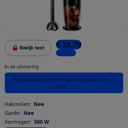
€ 28,79
Bekijk test
2 winkels
In de uitvoering
Met maatbeker, zonder garde en hakmolen,
rood
Hakmolen:
Nee
Garde:
Nee
Vermogen:
500 W