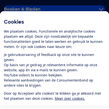
Boeken & Bladen
Cookies
Download de app
We plaatsen cookies. Functionele en analytische cookies
plaatsen we altijd. Deze zijn noodzakelijk om bepaalde
functionaliteiten goed te laten werken en gebruik te kunnen
meten. Er zijn ook cookies naar keuze om:
Alles over de
Consumentenbond-
Je gebruikservaring of feedback op onze site te kunnen
app
geven.
Op basis van je gedrag je relevantere informatie op onze
website, app én via e-mails te kunnen geven.
Algemene Voorwaarden
Privacyverklaring
YouTube-video’s te kunnen bekijken.
Cookiebeleid
Privacyvoorkeuren
Wijzigen & opzeggen
Relevante aanbiedingen van de Consumentenbond op
Toegankelijkheid
andere sites te krijgen.
RSS-feed nieuws
Facebook
Twitter
Instagram
Youtube
LinkedIn
Door op ‘Accepteer alle cookies’ te klikken ga je akkoord met
het plaatsen van deze cookies.
Meer over cookies.
12.901
consumenten
beoordelen de Consumentenbond
met gemiddeld
een
8,4