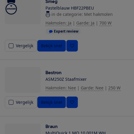
Smeg
Pastelblauw HBF22PBEU
in de categorie: Met hakmolen
Hakmolen: Ja
|
Garde: Ja
|
700 W
Expert review
Vergelijk
Bekijk snel
Bestron
ASM250Z Staafmixer
Hakmolen: Nee
|
Garde: Nee
|
250 W
Vergelijk
Bekijk snel
Braun
MultiQuick 1 MQ 10.001M WH