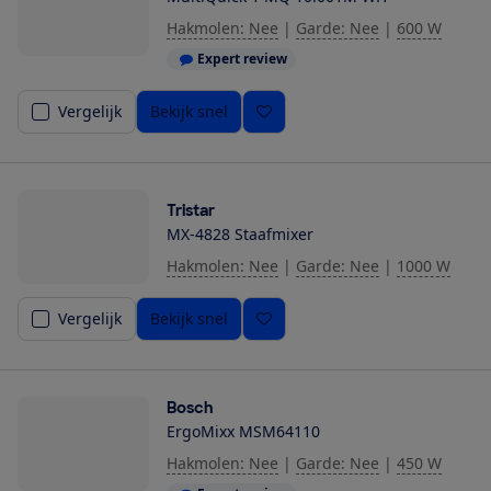
Hakmolen: Nee
|
Garde: Nee
|
600 W
Expert review
Vergelijk
Bekijk snel
Tristar
MX-4828 Staafmixer
Hakmolen: Nee
|
Garde: Nee
|
1000 W
Vergelijk
Bekijk snel
Bosch
ErgoMixx MSM64110
Hakmolen: Nee
|
Garde: Nee
|
450 W