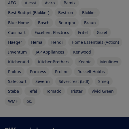
AEG
Alessi
Aviro
Bamix
Best Budget (Blokker)
Bestron
Blokker
Blue Home
Bosch
Bourgini
Braun
Cuisinart
Excellent Electrics
Fritel
Graef
Haeger
Hema
Hendi
Home Essentials (Action)
Inventum
JAP Appliances
Kenwood
KitchenAid
KitchenBrothers
Koenic
Moulinex
Philips
Princess
Proline
Russell Hobbs
Safecourt
Severin
Silvercrest (Lidl)
Smeg
Steba
Tefal
Tomado
Tristar
Vivid Green
WMF
ok.