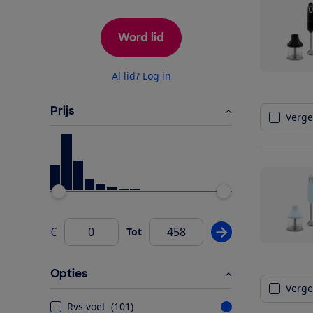
Word lid
Al lid? Log in
Prijs
Vergel
Ondergrens
Bovengrens
€
Tot
Pas prijsfilter wij
Van
Opties
Vergel
Rvs voet
(
101
)