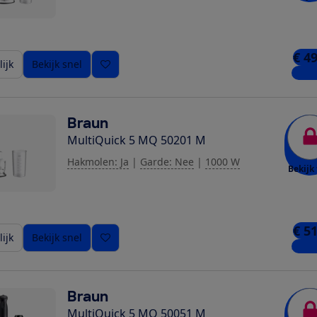
€ 4
ijk
Bekijk snel
5 win
Braun
MultiQuick 5 MQ 50201 M
Hakmolen: Ja
|
Garde: Nee
|
1000 W
Bekijk 
€ 5
ijk
Bekijk snel
3 win
Braun
MultiQuick 5 MQ 50051 M