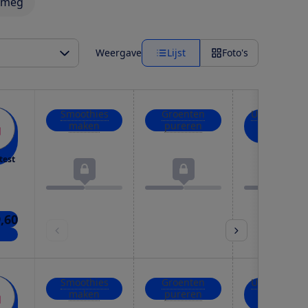
Smeg
Weergave
Lijst
Foto's
Smoothies
Groenten
Uien, kruid
maken
pureren
en noten
hakken
test
9,60
kels
Smoothies
Groenten
Uien, kruid
maken
pureren
en noten
hakken