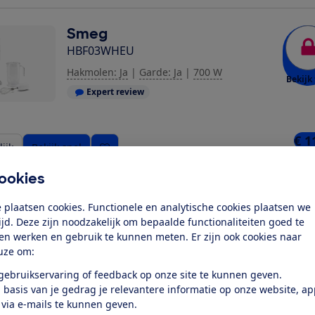
Smeg
HBF03WHEU
Hakmolen: Ja
|
Garde: Ja
|
700 W
Bekijk 
Expert review
€ 1
ijk
Bekijk snel
4 win
ookies
Smeg
 plaatsen cookies. Functionele en analytische cookies plaatsen we
HBF03CREU
tijd. Deze zijn noodzakelijk om bepaalde functionaliteiten goed te
ten werken en gebruik te kunnen meten. Er zijn ook cookies naar
Hakmolen: Ja
|
Garde: Ja
|
700 W
uze om:
Bekijk 
Expert review
 gebruikservaring of feedback op onze site te kunnen geven.
 basis van je gedrag je relevantere informatie op onze website, a
 via e-mails te kunnen geven.
€ 1