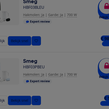
Smeg
HBF03BLEU
Hakmolen: Ja
|
Garde: Ja
|
700 W
Bekijk 
Expert review
€ 9
ijk
Bekijk snel
1 wi
Smeg
HBF03PBEU
Hakmolen: Ja
|
Garde: Ja
|
700 W
Bekijk 
Expert review
ziging toe
€ 
ijk
Bekijk snel
2 win