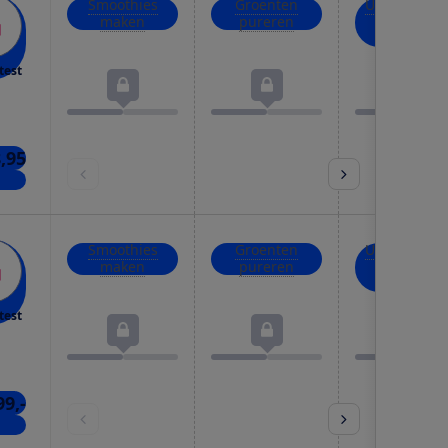
Smoothies
Groenten
Uien, kruid
maken
pureren
en noten
hakken
test
8,95
nkel
Smoothies
Groenten
Uien, kruid
maken
pureren
en noten
hakken
test
99,-
kels