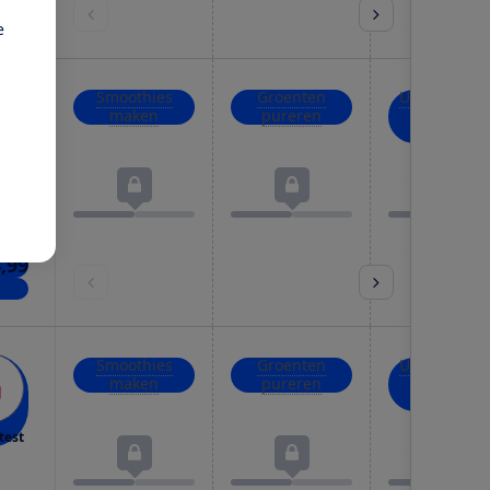
kels
e
Smoothies
Groenten
Uien, kruid
maken
pureren
en noten
hakken
test
4,99
kels
Smoothies
Groenten
Uien, kruid
maken
pureren
en noten
hakken
test