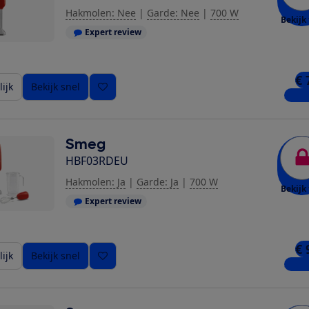
Hakmolen: Nee
|
Garde: Nee
|
700 W
Bekijk 
Expert review
€ 
ijk
Bekijk snel
2 win
Smeg
HBF03RDEU
Hakmolen: Ja
|
Garde: Ja
|
700 W
Bekijk 
Expert review
€ 
ijk
Bekijk snel
3 win