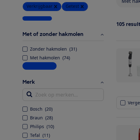
Met ha
Verkrijgbaar
Getest
Wis alle filters
105
resul
Met of zonder hakmolen
Zonder hakmolen
(
31
)
Met hakmolen
(
74
)
Meer informatie
Merk
Zoek op merken...
Vergel
Bosch
(
20
)
Braun
(
28
)
Philips
(
10
)
Tefal
(
11
)