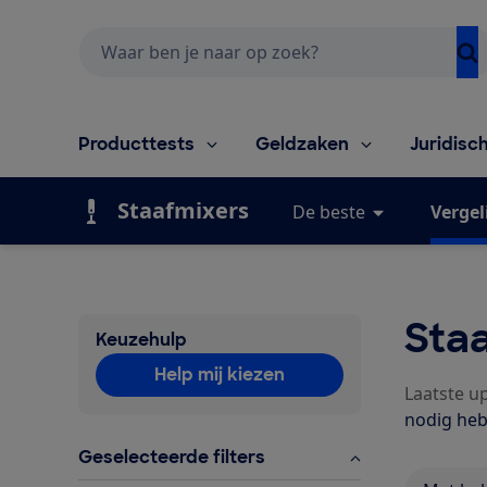
Zoeken
Producttests
Geldzaken
Juridisc
Staafmixers
De beste
Vergel
Staa
Keuzehulp
Help mij kiezen
Laatste up
nodig heb
Geselecteerde filters