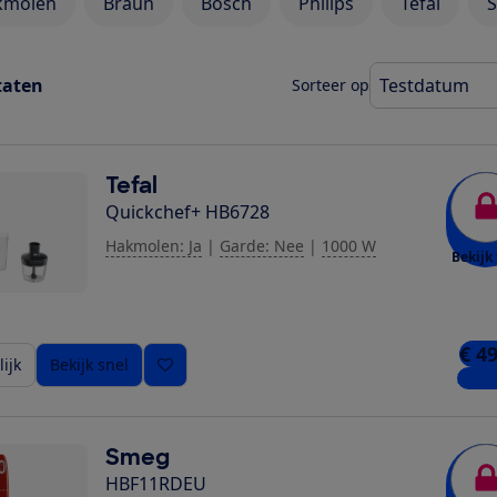
kmolen
Braun
Bosch
Philips
Tefal
taten
Sorteer op
Tefal
Quickchef+ HB6728
Hakmolen: Ja
|
Garde: Nee
|
1000 W
Bekijk 
€ 4
ijk
Bekijk snel
3 win
Smeg
HBF11RDEU