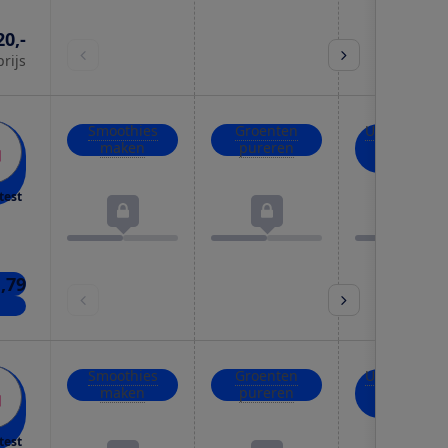
20,-
prijs
Smoothies
Groenten
Uien, kruid
maken
pureren
en noten
hakken
test
1,79
kels
Smoothies
Groenten
Uien, kruid
maken
pureren
en noten
hakken
test