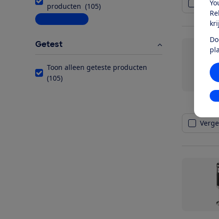
Yo
Vergel
producten
(
105
)
Re
Meer informatie
kr
Do
Getest
pl
Toon alleen geteste producten
(
105
)
In
Vergel