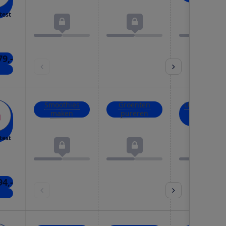
test
79,-
kels
Smoothies
Groenten
Uien, kruid
maken
pureren
en noten
hakken
test
94,-
kels