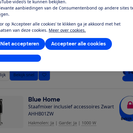
uTube-video’s te kunnen bekijken.
ijk
Bekijk snel
2 win
levante aanbiedingen van de Consumentenbond op andere sites t
ijgen.
or op ‘Accepteer alle cookies’ te klikken ga je akkoord met het
Tomado
aatsen van deze cookies.
Meer over cookies.
Staafmixer TSB3500B
Hakmolen: Nee
|
Garde: Nee
|
350 W
Niet accepteren
Accepteer alle cookies
Bekijk 
stellingen aanpassen
€ 1
ijk
Bekijk snel
2 win
Blue Home
Staafmixer inclusief accessoires Zwart
AHHB01ZW
Bekijk 
Hakmolen: Ja
|
Garde: Ja
|
1000 W