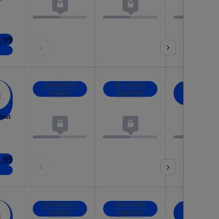
9,99
kels
Smoothies
Groenten
Uien, kruid
maken
pureren
en noten
hakken
test
1,95
kels
Smoothies
Groenten
Uien, kruid
maken
pureren
en noten