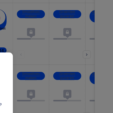
Smoothies
Groenten
Uien, kruid
maken
pureren
en noten
hakken
test
14,-
kels
Smoothies
Groenten
Uien, kruid
maken
pureren
en noten
hakken
test
pp
15,-