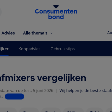
Homepage van de Consumentenbond
h Advies
Alle thema's
Ac
ijker
Koopadvies
Gebruikstips
fmixers vergelijken
date van de test: 5 juni 2026
|
Wij helpen je de beste staaf
t.
Lees meer