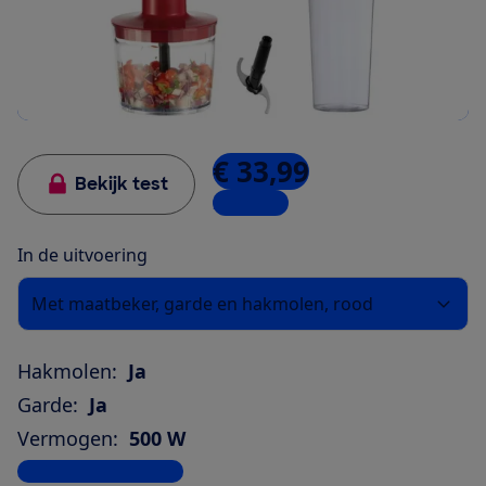
€ 33,99
Bekijk test
2 winkels
In de uitvoering
Met maatbeker, garde en hakmolen, rood
Hakmolen:
Ja
Garde:
Ja
Vermogen:
500 W
Bekijk alle specificaties