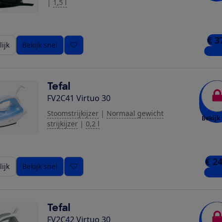
|
1,5 l
€ 3
ijk
Bekijk snel
2 win
Tefal
FV2C41 Virtuo 30
Stoomstrijkijzer
|
Normaal gewicht
Bekijk 
strijkijzer
|
0,2 l
€ 2
ijk
Bekijk snel
3 win
Tefal
FV2C42 Virtuo 30