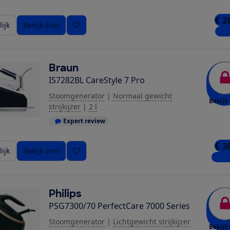
€ 2
ijk
Bekijk snel
1 wi
Braun
IS7282BL CareStyle 7 Pro
Stoomgenerator
|
Normaal gewicht
Bekijk 
strijkijzer
|
2 l
Expert review
€ 3
ijk
Bekijk snel
2 win
Philips
PSG7300/70 PerfectCare 7000 Series
Stoomgenerator
|
Lichtgewicht strijkijzer
Bekijk 