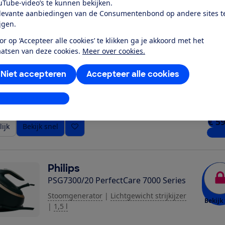
uTube-video’s te kunnen bekijken.
ijk
Bekijk snel
1 wi
levante aanbiedingen van de Consumentenbond op andere sites t
ijgen.
or op ‘Accepteer alle cookies’ te klikken ga je akkoord met het
Tefal
aatsen van deze cookies.
Meer over cookies.
FV6830 Ultragliss Anti-Calc Plus
Stoomstrijkijzer
|
Zwaar strijkijzer
|
0,3 l
Niet accepteren
Accepteer alle cookies
Bekijk 
stellingen aanpassen
€ 5
ijk
Bekijk snel
5 win
Philips
PSG7300/20 PerfectCare 7000 Series
Stoomgenerator
|
Lichtgewicht strijkijzer
Bekijk 
|
1,5 l