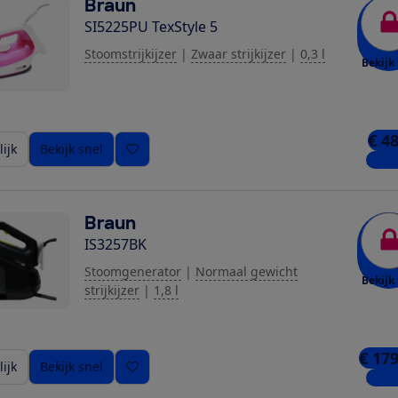
Braun
SI5225PU TexStyle 5
Stoomstrijkijzer
|
Zwaar strijkijzer
|
0,3 l
Bekijk 
€ 4
ijk
Bekijk snel
2 win
Braun
IS3257BK
ziging toe
Stoomgenerator
|
Normaal gewicht
Bekijk 
strijkijzer
|
1,8 l
€ 179
ijk
Bekijk snel
2 win