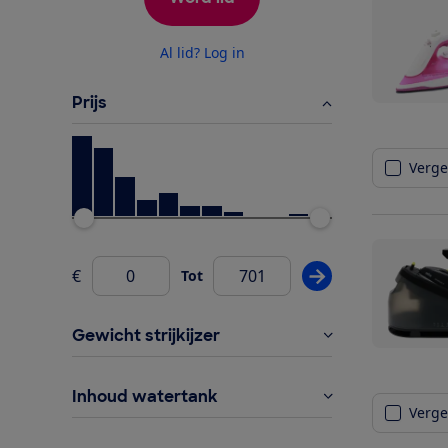
Al lid? Log in
Prijs
Vergel
Ondergrens
Bovengrens
€
Tot
Pas prijsfilter wij
Van
Gewicht strijkijzer
Inhoud watertank
Vergel