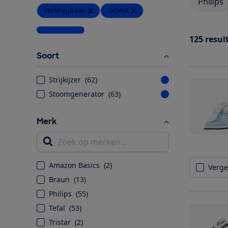
Philips
Verkrijgbaar
Getest
Wis alle filters
125
resul
Soort
Strijkijzer
(
62
)
Stoomgenerator
(
63
)
Merk
Zoek op merken...
Amazon Basics
(
2
)
Vergel
Braun
(
13
)
Philips
(
55
)
Tefal
(
53
)
Tristar
(
2
)