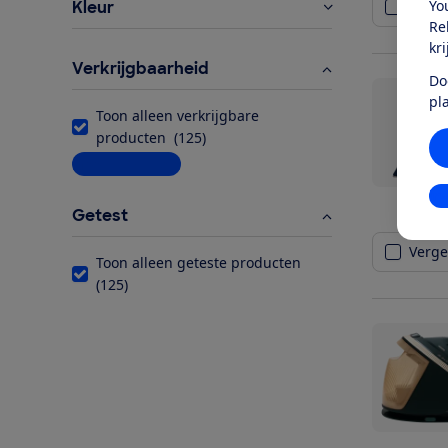
Yo
Kleur
Vergel
Re
kr
Verkrijgbaarheid
Do
pl
Toon alleen verkrijgbare
producten
(
125
)
Meer informatie
In
Getest
Vergel
Toon alleen geteste producten
(
125
)