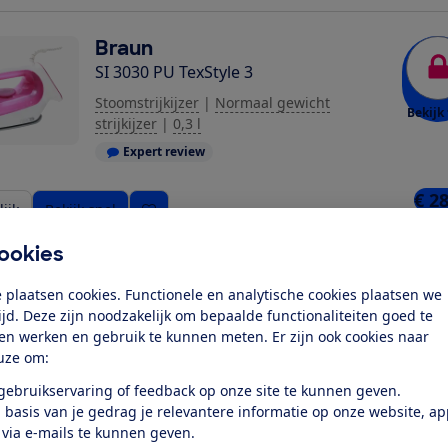
Braun
SI 3030 PU TexStyle 3
Stoomstrijkijzer
|
Normaal gewicht
Bekijk 
strijkijzer
|
0,3 l
Expert review
€ 2
ijk
Bekijk snel
8 win
ookies
Braun
 plaatsen cookies. Functionele en analytische cookies plaatsen we
SI 3031 PU TexStyle 3
tijd. Deze zijn noodzakelijk om bepaalde functionaliteiten goed te
ten werken en gebruik te kunnen meten. Er zijn ook cookies naar
Stoomstrijkijzer
|
Normaal gewicht
uze om:
Bekijk 
strijkijzer
|
0,3 l
 gebruikservaring of feedback op onze site te kunnen geven.
Expert review
 basis van je gedrag je relevantere informatie op onze website, a
 via e-mails te kunnen geven.
€ 4