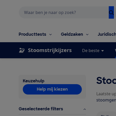
Zoeken
Producttests
Geldzaken
Juridisc
Stoomstrijkijzers
De beste
Stoo
Keuzehulp
Help mij kiezen
Laatste u
stoomgener
Geselecteerde filters