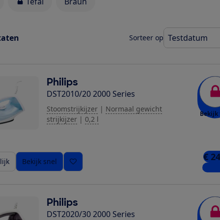
Tefal
Braun
taten
Sorteer op
Philips
DST2010/20 2000 Series
Stoomstrijkijzer
|
Normaal gewicht
Bekijk 
strijkijzer
|
0,2 l
€ 2
ijk
Bekijk snel
3 win
Philips
DST2020/30 2000 Series