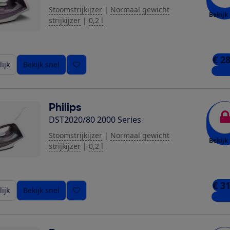
Stoomstrijkijzer
|
Normaal gewicht
Bekijk 
strijkijzer
|
0,2 l
€ 2
ijk
Bekijk snel
2 win
Philips
DST2020/80 2000 Series
Stoomstrijkijzer
|
Normaal gewicht
Bekijk 
strijkijzer
|
0,2 l
€ 3
ijk
Bekijk snel
2 win