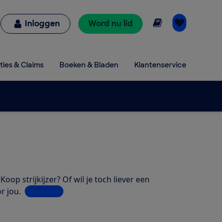
Online lezen
Inloggen
Word nu lid
ties & Claims
Boeken & Bladen
Klantenservice
oop strijkijzer? Of wil je toch liever een
r jou.
Lees meer