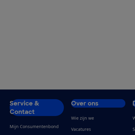
Service &
Over ons
Contact
Wie zijn we
W
Mijn Consumentenbond
Vacatures
S