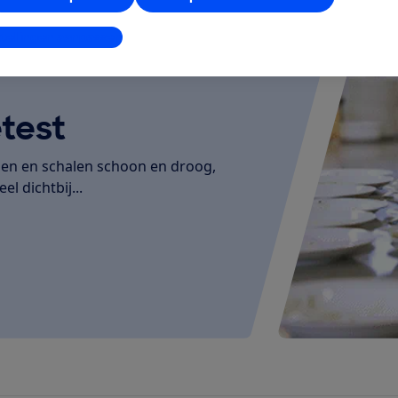
stellingen aanpassen
test
den en schalen schoon en droog,
el dichtbij...