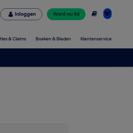
Online lezen
Inloggen
Word nu lid
ties & Claims
Boeken & Bladen
Klantenservice