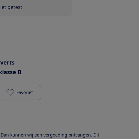
et getest.
uverts
klasse B
Favoriet
AEG FSE75748P toevoegen aan je favorieten
? Dan kunnen wij een vergoeding ontvangen. Dit