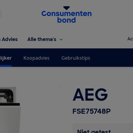
Homepage van de Consumentenbond
h Advies
Alle thema's
Ac
ijker
Koopadvies
Gebruikstips
AEG
FSE75748P
Niet getest