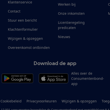
Klantenservice
Werken bij
Contact
Onze inkomsten
M
Stuur een bericht
Licentieregeling
predicaten
Klachtenformulier
Nieuws
Wijzigen & opzeggen
Overeenkomst ontbinden
Download de app
Alles over de
Consumentenbond-
app
Cookiebeleid
Privacyvoorkeuren
Wijzigen & opzeggen
Toeg
12.901
consumenten
beoordelen de Consumentenbond
met gemiddeld een
8,4