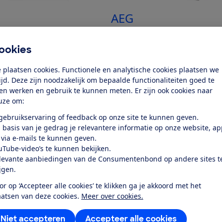
h
AEG
28E
FSE75737P
ookies
k test
Bekijk test
 plaatsen cookies. Functionele en analytische cookies plaatsen we
Prijs
tijd. Deze zijn noodzakelijk om bepaalde functionaliteiten goed te
€ 708,43
ten werken en gebruik te kunnen meten. Er zijn ook cookies naar
uze om:
Soort
Inbouw
 gebruikservaring of feedback op onze site te kunnen geven.
 basis van je gedrag je relevantere informatie op onze website, a
 via e-mails te kunnen geven.
uTube-video’s te kunnen bekijken.
levante aanbiedingen van de Consumentenbond op andere sites t
k alle geteste producten
ijgen.
or op ‘Accepteer alle cookies’ te klikken ga je akkoord met het
aatsen van deze cookies.
Meer over cookies.
Niet accepteren
Accepteer alle cookies