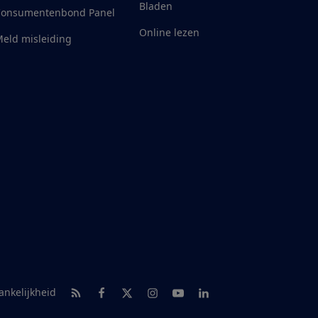
Bladen
Consumentenbond Panel
Online lezen
eld misleiding
RSS-feed nieuws
Facebook
Twitter
Instagram
Youtube
LinkedIn
ankelijkheid