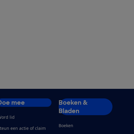
Doe mee
Boeken &
Bladen
ord lid
Boeken
teun een actie of claim