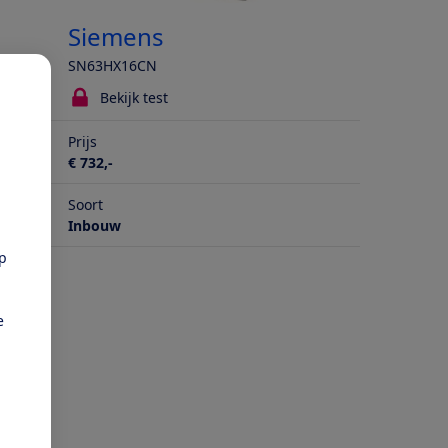
Siemens
SN63HX16CN
Bekijk test
Prijs
€ 732,-
Soort
Inbouw
pp
e