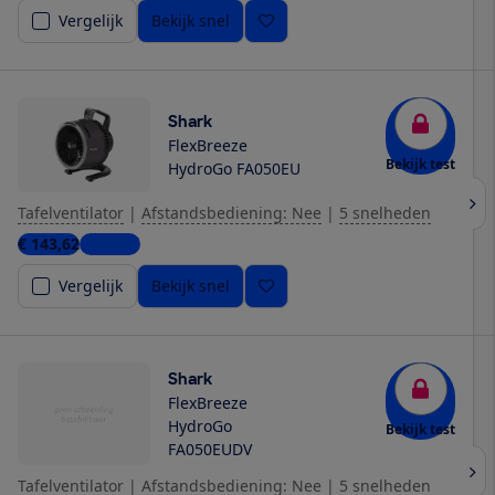
Vergelijk
Bekijk snel
Shark
FlexBreeze
Bekijk test
HydroGo FA050EU
Tafelventilator
|
Afstandsbediening: Nee
|
5 snelheden
€ 143,62
1 winkel
Vergelijk
Bekijk snel
Shark
FlexBreeze
HydroGo
Bekijk test
FA050EUDV
Tafelventilator
|
Afstandsbediening: Nee
|
5 snelheden