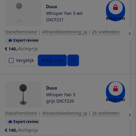
Duux
Whisper Fan 3 wit
Bekijk test
DXCF221
Statiefventilator
|
Afstandsbediening: Ja
|
26 snelheden
Expert review
€ 140,-
Richtprijs
Vergelijk
Bekijk snel
Duux
Whisper Fan 3
Bekijk test
grijs DXCF220
Statiefventilator
|
Afstandsbediening: Ja
|
26 snelheden
Expert review
€ 140,-
Richtprijs