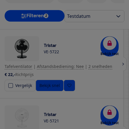
Filteren
2
Tristar
VE-5722
Bekijk test
Tafelventilator
|
Afstandsbediening: Nee
|
2 snelheden
€ 22,-
Richtprijs
Vergelijk
Bekijk snel
Tristar
VE-5721
Bekijk test