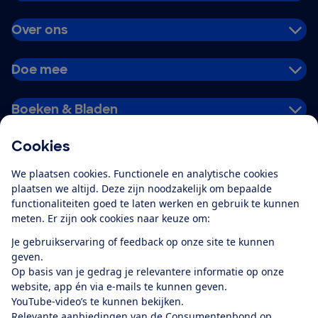
Over ons
Doe mee
Boeken & Bladen
Cookies
Download de app
We plaatsen cookies. Functionele en analytische cookies
plaatsen we altijd. Deze zijn noodzakelijk om bepaalde
functionaliteiten goed te laten werken en gebruik te kunnen
meten. Er zijn ook cookies naar keuze om:
Alles over de
Consumentenbond-
Je gebruikservaring of feedback op onze site te kunnen
app
geven.
Op basis van je gedrag je relevantere informatie op onze
website, app én via e-mails te kunnen geven.
Algemene Voorwaarden
Privacyverklaring
YouTube-video’s te kunnen bekijken.
Cookiebeleid
Privacyvoorkeuren
Wijzigen & opzeggen
Relevante aanbiedingen van de Consumentenbond op