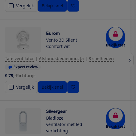
Vergelijk
Bekijk snel
Eurom
Vento 3D Silent
Bekijk test
Comfort wit
Tafelventilator
|
Afstandsbediening: Ja
|
8 snelheden
Expert review
€ 79,-
Richtprijs
Vergelijk
Bekijk snel
Silvergear
Bladloze
ventilator met led
Bekijk test
verlichting