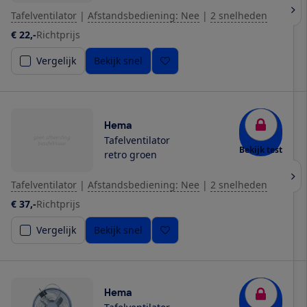
Tafelventilator
|
Afstandsbediening: Nee
|
2 snelheden
€ 22,-
Richtprijs
Vergelijk
Bekijk snel
Hema
Tafelventilator
Bekijk test
retro groen
Tafelventilator
|
Afstandsbediening: Nee
|
2 snelheden
€ 37,-
Richtprijs
Vergelijk
Bekijk snel
Hema