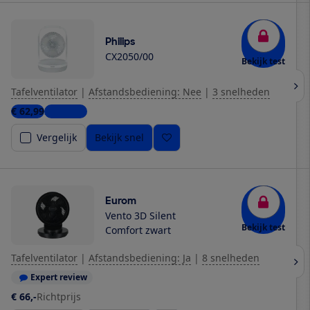
Philips
CX2050/00
Bekijk test
Tafelventilator
|
Afstandsbediening: Nee
|
3 snelheden
€ 62,99
2 winkels
Vergelijk
Bekijk snel
Eurom
Vento 3D Silent
Bekijk test
Comfort zwart
Tafelventilator
|
Afstandsbediening: Ja
|
8 snelheden
Expert review
€ 66,-
Richtprijs