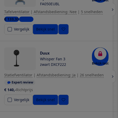
Bekijk test
FA050EUBL
Tafelventilator
|
Afstandsbediening: Nee
|
5 snelheden
€ 133,33
1 winkel
Vergelijk
Bekijk snel
Duux
Whisper Fan 3
Bekijk test
zwart DXCF222
Statiefventilator
|
Afstandsbediening: Ja
|
26 snelheden
Expert review
€ 140,-
Richtprijs
Vergelijk
Bekijk snel