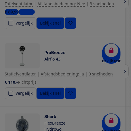
Tafelventilator
|
Afstandsbediening: Nee
|
3 snelheden
€ 89,99
1 winkel
Vergelijk
Bekijk snel
ProBreeze
Airflo 43
Bekijk test
Statiefventilator
|
Afstandsbediening: Ja
|
9 snelheden
€ 110,-
Richtprijs
Vergelijk
Bekijk snel
Shark
FlexBreeze
HydroGo