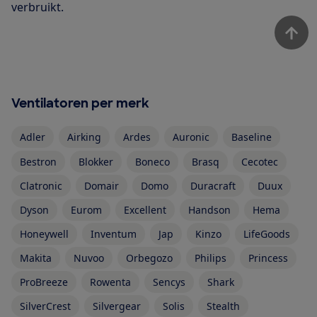
verbruikt.
Ventilatoren per merk
Adler
Airking
Ardes
Auronic
Baseline
Bestron
Blokker
Boneco
Brasq
Cecotec
Clatronic
Domair
Domo
Duracraft
Duux
Dyson
Eurom
Excellent
Handson
Hema
Honeywell
Inventum
Jap
Kinzo
LifeGoods
Makita
Nuvoo
Orbegozo
Philips
Princess
ProBreeze
Rowenta
Sencys
Shark
SilverCrest
Silvergear
Solis
Stealth