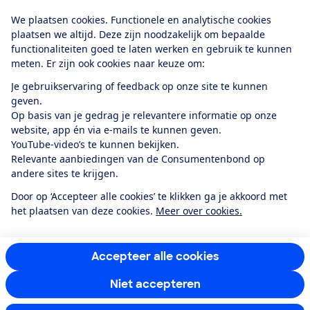
Download de app
We plaatsen cookies. Functionele en analytische cookies
plaatsen we altijd. Deze zijn noodzakelijk om bepaalde
functionaliteiten goed te laten werken en gebruik te kunnen
meten. Er zijn ook cookies naar keuze om:
Alles over de
Consumentenbond-
Je gebruikservaring of feedback op onze site te kunnen
app
geven.
Op basis van je gedrag je relevantere informatie op onze
website, app én via e-mails te kunnen geven.
Algemene Voorwaarden
Privacyverklaring
YouTube-video’s te kunnen bekijken.
Cookiebeleid
Privacyvoorkeuren
Wijzigen & opzeggen
Relevante aanbiedingen van de Consumentenbond op
Toegankelijkheid
andere sites te krijgen.
RSS-feed nieuws
Facebook
Twitter
Instagram
Youtube
LinkedIn
Door op ‘Accepteer alle cookies’ te klikken ga je akkoord met
het plaatsen van deze cookies.
Meer over cookies.
12.901
consumenten
beoordelen de Consumentenbond
met gemiddeld
een
8,4
Accepteer alle cookies
Niet accepteren