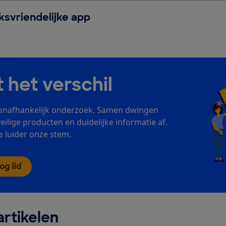
svriendelijke app
t het verschil
onafhankelijk onderzoek. Samen dwingen
veilige producten en duidelijke informatie af.
 luider onze stem.
g lid
rtikelen