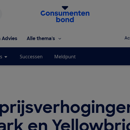
Homepage van de Consumentenbond
h Advies
Alle thema's
Ac
s
Successen
Meldpunt
prijsverhogingen
ark en Yellowbri