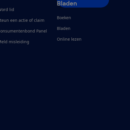
Bladen
ord lid
Boeken
teun een actie of claim
Bladen
Consumentenbond Panel
Online lezen
eld misleiding