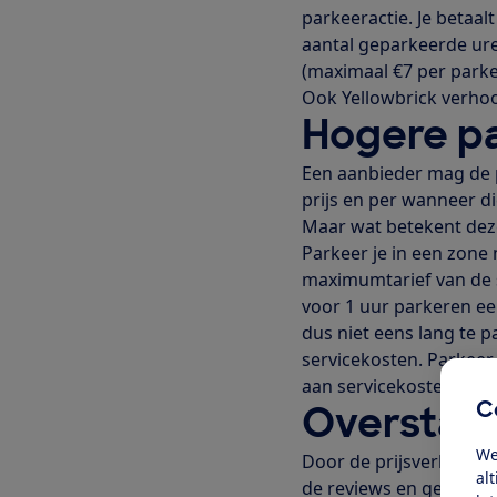
parkeeractie. Je betaa
aantal geparkeerde ure
(maximaal €7 per parke
Ook Yellowbrick verhoo
Hogere p
Een aanbieder mag de pr
prijs en per wanneer d
Maar wat betekent deze
Parkeer je in een zone 
maximumtarief van de se
voor 1 uur parkeren een
dus niet eens lang te
servicekosten. Parkeer 
aan servicekosten dan 
C
Overstap
We
Door de prijsverhoging
al
de reviews en gegeven