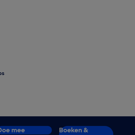
ps
Doe mee
Boeken &