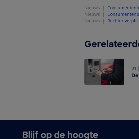
Nieuws
|
Consumentenbon
Nieuws
|
Consumentenbo
Nieuws
|
Rechter verplic
Gerelateerde
01 
De voor- en nadelen v
De
Blijf op de hoogte