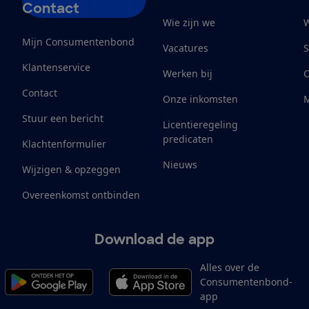
Contact
Wie zijn we
W
Mijn Consumentenbond
Vacatures
S
Klantenservice
Werken bij
Contact
Onze inkomsten
M
Stuur een bericht
Licentieregeling
predicaten
Klachtenformulier
Nieuws
Wijzigen & opzeggen
Overeenkomst ontbinden
Download de app
Alles over de
Consumentenbond-
app