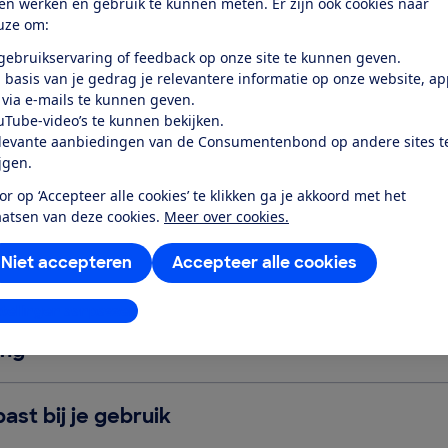
ten werken en gebruik te kunnen meten. Er zijn ook cookies naar
eren zijn de afgelopen dagen veel vaker gedownload.
uze om:
k naar meer onderdelen dan alleen de prijs. Er zijn apps die
 gebruikservaring of feedback op onze site te kunnen geven.
vragen. Maar let ook op het gebruiksgemak, handige
 basis van je gedrag je relevantere informatie op onze website, a
e app en de dekking in regio’s en garages waar je wilt parke
 via e-mails te kunnen geven.
 tips
uTube-video’s te kunnen bekijken.
levante aanbiedingen van de Consumentenbond op andere sites t
ijgen.
ing
or op ‘Accepteer alle cookies’ te klikken ga je akkoord met het
aatsen van deze cookies.
Meer over cookies.
ctie, per uur, een vast bedrag per maand of een combinatie?
en snel oplopen bij hogere parkeeruurtarieven en langere
Niet accepteren
Accepteer alle cookies
ijn er meerdere betalingsmogelijkheden?
stellingen aanpassen
ing
ast bij je gebruik