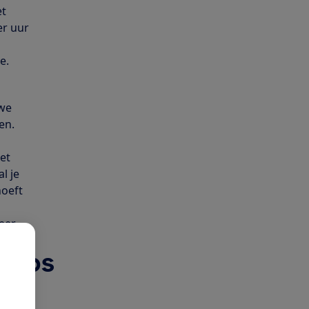
et
er uur
e.
uwe
en.
het
l je
hoeft
meer
apps
at in
ay,