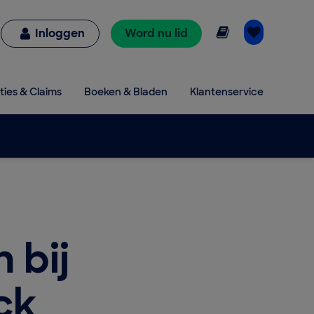
Online lezen
Inloggen
Word nu lid
ties & Claims
Boeken & Bladen
Klantenservice
 bij
ck