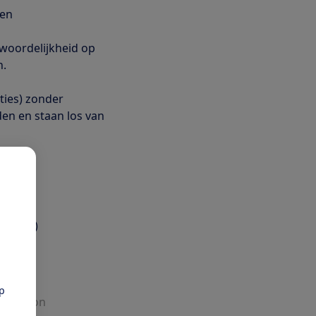
ren
woordelijkheid op
n.
ties) zonder
n en staan los van
aan
obleem
ng
mingen)
pp