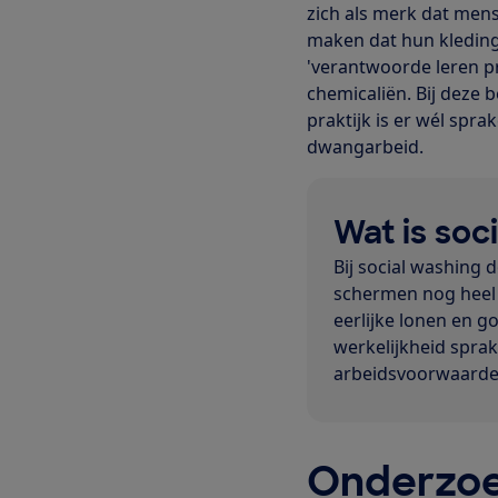
zich als merk dat men
maken dat hun kledin
'verantwoorde leren pr
chemicaliën. Bij deze 
praktijk is er wél spr
dwangarbeid.
Wat is soc
Bij social washing 
schermen nog heel 
eerlijke lonen en g
werkelijkheid spra
arbeidsvoorwaarden
Onderzoe