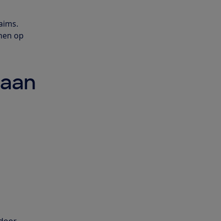
aims.
rmen op
 aan
 door