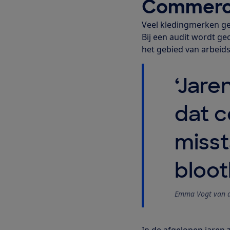
Commercië
Veel kledingmerken ge
Bij een audit wordt ge
het gebied van arbei
‘Jare
dat c
misst
bloot
Emma Vogt van 
In de afgelopen jaren 