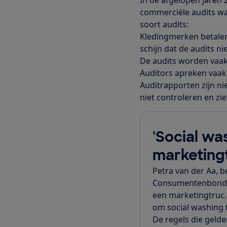
commerciële audits war
soort audits:
Kledingmerken betalen 
schijn dat de audits ni
De audits worden vaak
Auditors apreken vaak
Auditrapporten zijn ni
niet controleren en zi
'Social wa
marketing
Petra van der Aa, b
Consumentenbond: ‘
een marketingtruc.
om social washing 
De regels die gel