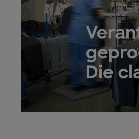
Veran
gepro
Die cl