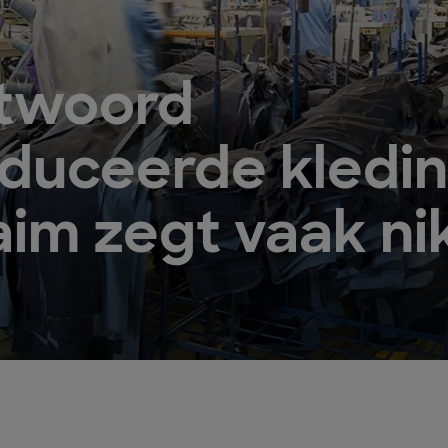
twoord
duceerde kledi
aim zegt vaak ni