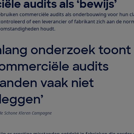
le audits als ‘bewijs’
bruiken commerciële audits als onderbouwing voor hun cl
controleerd of een leverancier of fabrikant zich aan de no
dsomstandigheden houdt.
nlang onderzoek toont
ommerciële audits
anden vaak niet
leggen’
de Schone Kleren Campagne
zijn er ernstige misstanden ontdekt in fabrieken die eerder