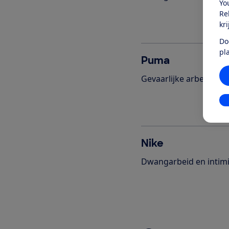
Yo
Re
kr
Do
pl
Puma
Gevaarlijke arbeidso
In
Nike
Dwangarbeid en intimi