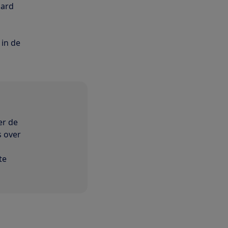
hard
 in de
er de
s over
te