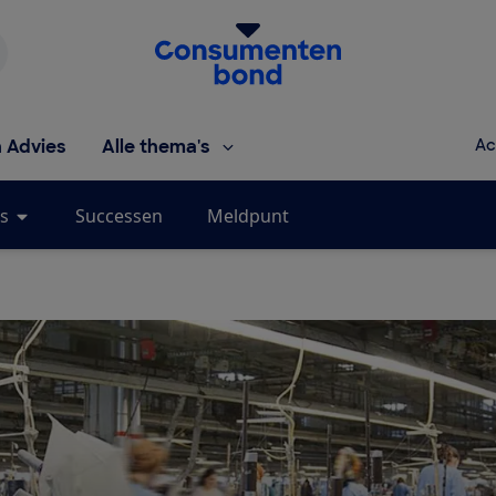
Homepage van de Consumentenbond
h Advies
Alle thema's
Ac
s
Successen
Meldpunt