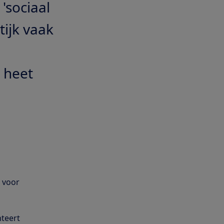
'sociaal
tijk vaak
 heet
 voor
nteert