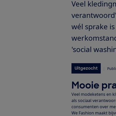
Veel kleding
verantwoord' 
wél sprake is
werkomstandg
'social washi
Uitgezocht
|
Publ
Mooie pra
Veel modeketens en k
als sociaal verantwoor
consumenten over me
We Fashion maakt bijv