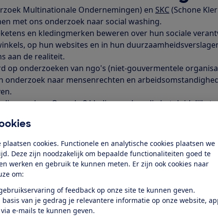
erzoek Multinationale Ondernemingen) en
SKC
(Schone Kle
n met ons onderzoek naar social washing.
etens en kledingmerken beweren over hun sociale verant
 winkels, op hun websites en in hun duurzaamheidsverslage
 aan de realiteit.
erd op onderzoeken van ngo's (niet-gouvermentele organisa
en onderzoek naar mensenrechten en arbeidsomstandighede
ven.
edingmerken. Over de 8 kledingmerken die het duidelijkst 
schreven we een rapport. Met het rapport willen we het pr
ookies
oezichthouder ACM (de Autoriteit Consument & Markt).
 Nike verdacht van social washi
 plaatsen cookies. Functionele en analytische cookies plaatsen we
tijd. Deze zijn noodzakelijk om bepaalde functionaliteiten goed te
n die
SOMO
(Stichting Onderzoek Multinationale Onderne
ten werken en gebruik te kunnen meten. Er zijn ook cookies naar
 Campagne) zagen tijdens het onderzoek:
uze om:
 gebruikservaring of feedback op onze site te kunnen geven.
 basis van je gedrag je relevantere informatie op onze website, a
 via e-mails te kunnen geven.