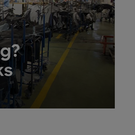
ng?
ks