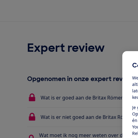
Expert review
C
We
Opgenomen in onze expert review
al
la
ke
Wat is er goed aan de Britax Römer Swingf
Je
Op
Wat is er niet goed aan de Britax Römer S
én
Yo
Re
Wat moet ik nog meer weten over de Brit