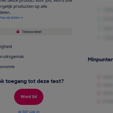
het beste product voor jou. Word ook
ergelijk producten op alle
delen.
 hoe wij testen
Testoordeel
ligheid
bruiksgemak
Minpunte
gonomie
k toegang tot deze test?
Word lid
Al lid? Log in