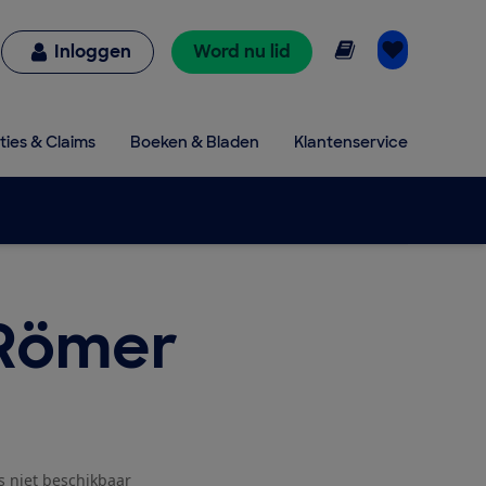
Online lezen
Inloggen
Word nu lid
ties & Claims
Boeken & Bladen
Klantenservice
 Römer
js niet beschikbaar