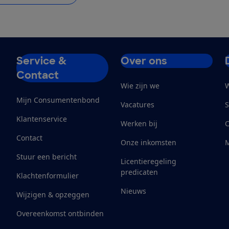
Service &
Over ons
Contact
Wie zijn we
W
Mijn Consumentenbond
Vacatures
S
Klantenservice
Werken bij
Contact
Onze inkomsten
M
Stuur een bericht
Licentieregeling
predicaten
Klachtenformulier
Nieuws
Wijzigen & opzeggen
Overeenkomst ontbinden