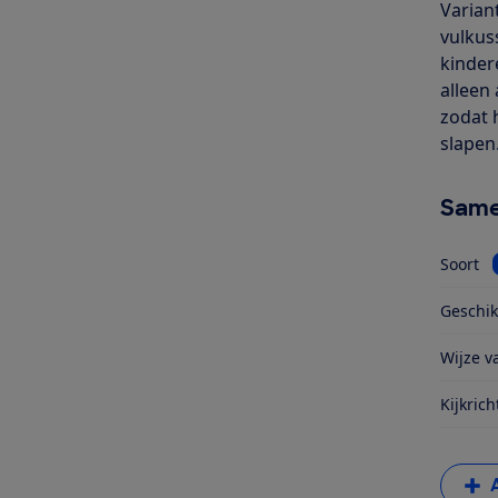
Varian
vulkuss
kinder
alleen
zodat h
slapen
Same
Soort
Geschik
Wijze va
Kijkrich