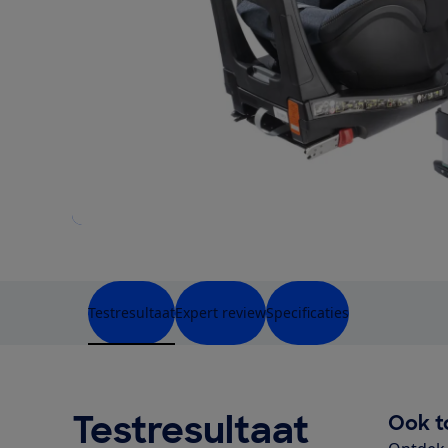
Testresultaat
Expert review
Specificaties
Testresultaat
Ook t