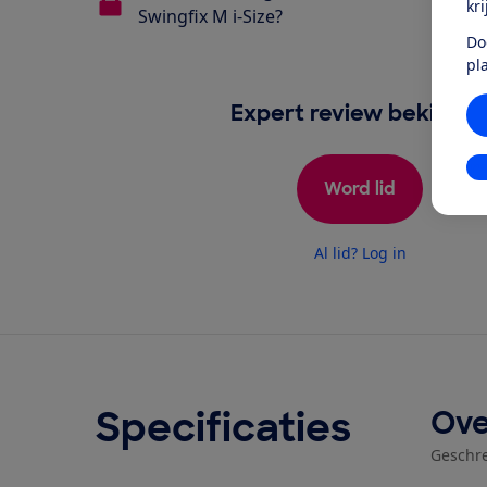
kr
Swingfix M i-Size?
Do
pl
Expert review bekijken
In
Word lid
Al lid? Log in
Specificaties
Ove
Geschr