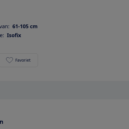
van:
61-105 cm
e:
Isofix
Favoriet
Britax Römer Swingfix M i-Size toevoegen aan je fa
en