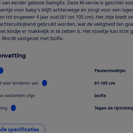
t van eerder geteste Swingfix. Deze M-versie is geschikt v
entje voor baby's blijft achterwege en zorgt voor een lagere 
en tot ongeveer 4 jaar oud (61 tot 105 cm). Het zitje biedt 
 achteruitkijkend gebruikt worden, wat de veiligheid ten g
et kindje er makkeljik in te zetten is. Het stoeltje kan lich
. Wordt vastgezet met Isofix.
nvatting
Bekijk informatie voor Soort
Peuterstoeltjes
Bekijk informatie voor Geschikt voor kinderen
t voor kinderen van
61-105 cm
n vastzetten zitje
Isofix
Bekijk informatie voor Kijkrichting
ting
Tegen de rijrichtin
Alle specificaties