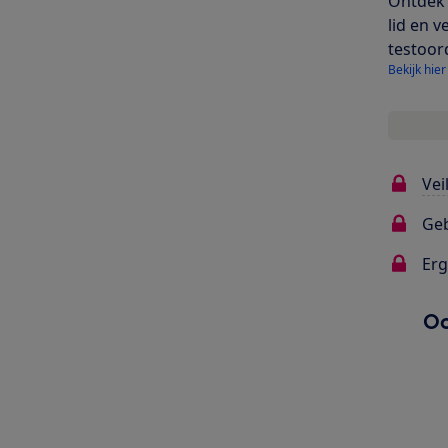
Ontdek 
lid en v
testoor
Bekijk hier
Vei
Ge
Er
Oo