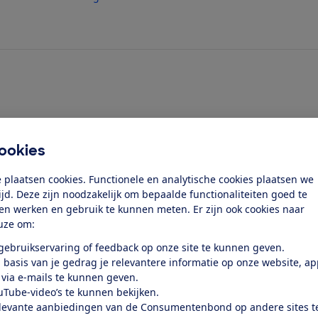
ookies
 plaatsen cookies. Functionele en analytische cookies plaatsen we
tijd. Deze zijn noodzakelijk om bepaalde functionaliteiten goed te
ten werken en gebruik te kunnen meten. Er zijn ook cookies naar
uze om:
ix M i-Size?
 gebruikservaring of feedback op onze site te kunnen geven.
 basis van je gedrag je relevantere informatie op onze website, a
wingfix M i-Size?
 via e-mails te kunnen geven.
uTube-video’s te kunnen bekijken.
levante aanbiedingen van de Consumentenbond op andere sites t
ax Römer