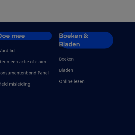
Doe mee
Boeken &
Bladen
ord lid
Boeken
teun een actie of claim
Bladen
Consumentenbond Panel
Online lezen
eld misleiding