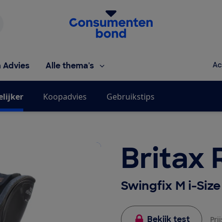
Homepage van de Consumentenbond
h Advies
Alle thema's
Ac
elijker
Koopadvies
Gebruikstips
Britax
Swingfix M i-Size
Bekijk test
Pri