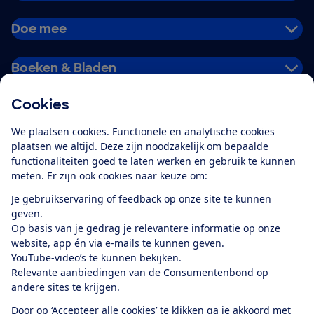
Doe mee
Boeken & Bladen
Cookies
Download de app
We plaatsen cookies. Functionele en analytische cookies
plaatsen we altijd. Deze zijn noodzakelijk om bepaalde
functionaliteiten goed te laten werken en gebruik te kunnen
meten. Er zijn ook cookies naar keuze om:
Alles over de
Consumentenbond-
Je gebruikservaring of feedback op onze site te kunnen
app
geven.
Op basis van je gedrag je relevantere informatie op onze
website, app én via e-mails te kunnen geven.
Algemene Voorwaarden
Privacyverklaring
YouTube-video’s te kunnen bekijken.
Cookiebeleid
Privacyvoorkeuren
Wijzigen & opzeggen
Relevante aanbiedingen van de Consumentenbond op
Toegankelijkheid
andere sites te krijgen.
RSS-feed nieuws
Facebook
Twitter
Instagram
Youtube
LinkedIn
Door op ‘Accepteer alle cookies’ te klikken ga je akkoord met