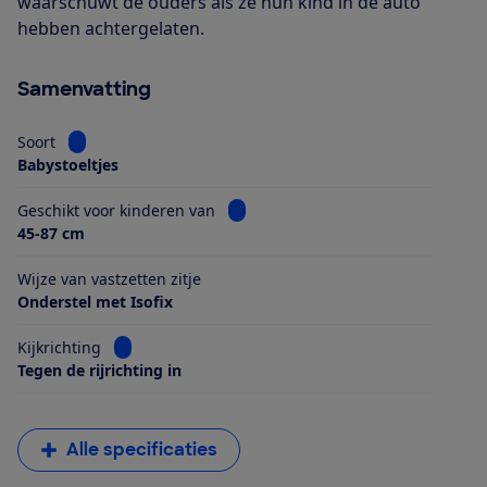
waarschuwt de ouders als ze hun kind in de auto
hebben achtergelaten.
Samenvatting
Bekijk informatie voor Soort
Soort
Babystoeltjes
Bekijk informatie voor Geschikt voo
Geschikt voor kinderen van
45-87 cm
Wijze van vastzetten zitje
Onderstel met Isofix
Bekijk informatie voor Kijkrichting
Kijkrichting
Tegen de rijrichting in
Alle specificaties