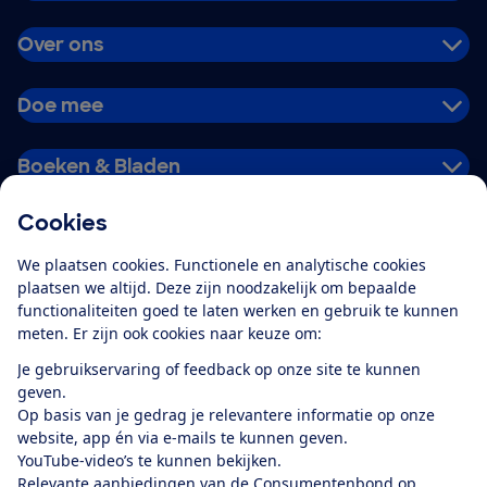
Over ons
Doe mee
Boeken & Bladen
Cookies
Download de app
We plaatsen cookies. Functionele en analytische cookies
plaatsen we altijd. Deze zijn noodzakelijk om bepaalde
functionaliteiten goed te laten werken en gebruik te kunnen
meten. Er zijn ook cookies naar keuze om:
Alles over de
Consumentenbond-
Je gebruikservaring of feedback op onze site te kunnen
app
geven.
Op basis van je gedrag je relevantere informatie op onze
website, app én via e-mails te kunnen geven.
Algemene Voorwaarden
Privacyverklaring
YouTube-video’s te kunnen bekijken.
Cookiebeleid
Privacyvoorkeuren
Wijzigen & opzeggen
Relevante aanbiedingen van de Consumentenbond op