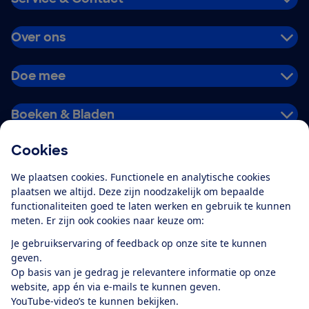
Over ons
Doe mee
Boeken & Bladen
Cookies
Download de app
We plaatsen cookies. Functionele en analytische cookies
plaatsen we altijd. Deze zijn noodzakelijk om bepaalde
functionaliteiten goed te laten werken en gebruik te kunnen
meten. Er zijn ook cookies naar keuze om:
Alles over de
Consumentenbond-
Je gebruikservaring of feedback op onze site te kunnen
app
geven.
Op basis van je gedrag je relevantere informatie op onze
website, app én via e-mails te kunnen geven.
Algemene Voorwaarden
Privacyverklaring
YouTube-video’s te kunnen bekijken.
Cookiebeleid
Privacyvoorkeuren
Wijzigen & opzeggen