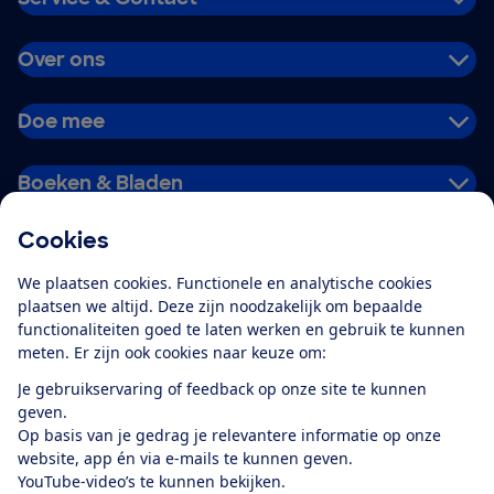
Over ons
Doe mee
Boeken & Bladen
Cookies
Download de app
We plaatsen cookies. Functionele en analytische cookies
plaatsen we altijd. Deze zijn noodzakelijk om bepaalde
functionaliteiten goed te laten werken en gebruik te kunnen
meten. Er zijn ook cookies naar keuze om:
Alles over de
Consumentenbond-
Je gebruikservaring of feedback op onze site te kunnen
app
geven.
Op basis van je gedrag je relevantere informatie op onze
website, app én via e-mails te kunnen geven.
Algemene Voorwaarden
Privacyverklaring
YouTube-video’s te kunnen bekijken.
Cookiebeleid
Privacyvoorkeuren
Wijzigen & opzeggen