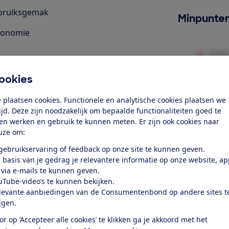
bruiksgemak
Minpunte
gonomie
k toegang tot deze test?
ookies
Word lid
 plaatsen cookies. Functionele en analytische cookies plaatsen we
tijd. Deze zijn noodzakelijk om bepaalde functionaliteiten goed te
ten werken en gebruik te kunnen meten. Er zijn ook cookies naar
Al lid? Log in
uze om:
 gebruikservaring of feedback op onze site te kunnen geven.
 basis van je gedrag je relevantere informatie op onze website, a
 via e-mails te kunnen geven.
uTube-video’s te kunnen bekijken.
levante aanbiedingen van de Consumentenbond op andere sites t
r dit product
ijgen.
even door de Consumentenbond
or op ‘Accepteer alle cookies’ te klikken ga je akkoord met het