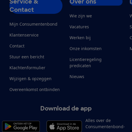
Service &
Over ons
Contact
Wie zijn we
W
Mijn Consumentenbond
Vacatures
S
Klantenservice
Werken bij
Contact
Onze inkomsten
M
Stuur een bericht
Licentieregeling
predicaten
Klachtenformulier
Nieuws
Wijzigen & opzeggen
Overeenkomst ontbinden
Download de app
Alles over de
Consumentenbond-