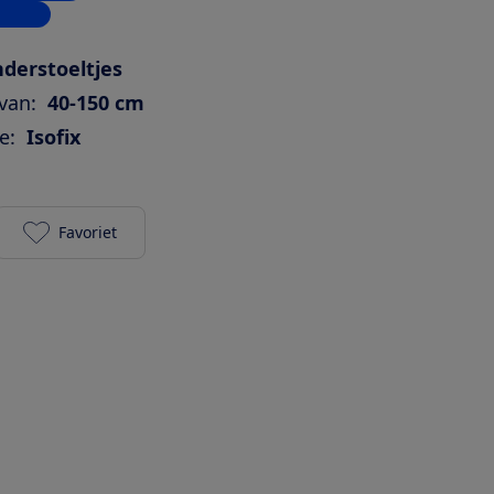
inkels
derstoeltjes
van:
40-150 cm
e:
Isofix
Favoriet
Maxi-Cosi Emerald 360 Pro toevoegen aan je favor