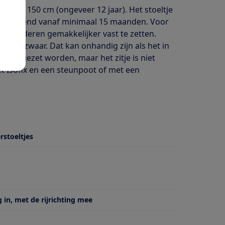
cm tot 150 cm (ongeveer 12 jaar). Het stoeltje
ruitkijkend vanaf minimaal 15 maanden. Voor
e kinderen gemakkelijker vast te zetten.
t wel zwaar. Dat kan onhandig zijn als het in
vastgezet worden, maar het zitje is niet
et Isofix en een steunpoot of met een
rstoeltjes
 van
g in, met de rijrichting mee