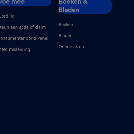
Doe mee
Boeken &
Bladen
ord lid
Boeken
teun een actie of claim
Bladen
Consumentenbond Panel
Online lezen
eld misleiding