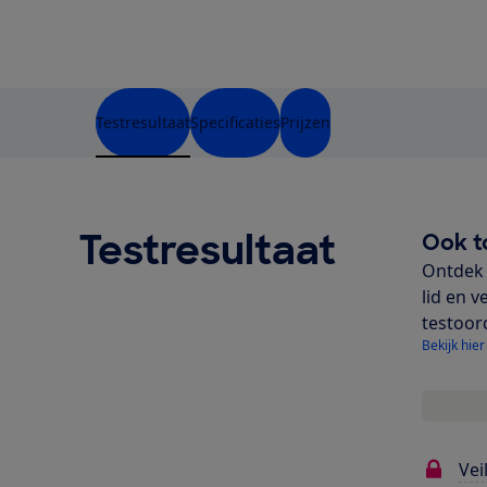
Testresultaat
Specificaties
Prijzen
Testresultaat
Ook t
Ontdek 
lid en v
testoor
Bekijk hier
Vei