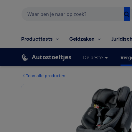
Zoeken
Producttests
Geldzaken
Juridisc
Autostoeltjes
De beste
Verg
Toon alle producten