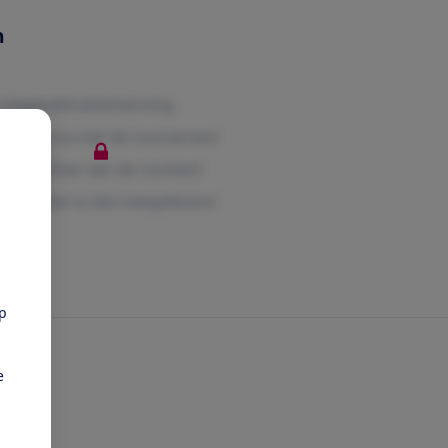
n
pp
e