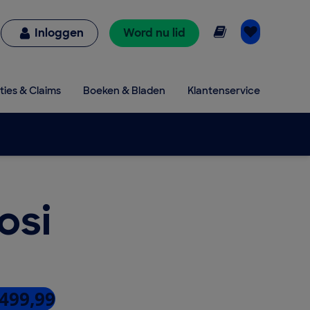
Online lezen
Inloggen
Word nu lid
ties & Claims
Boeken & Bladen
Klantenservice
osi
 499,99