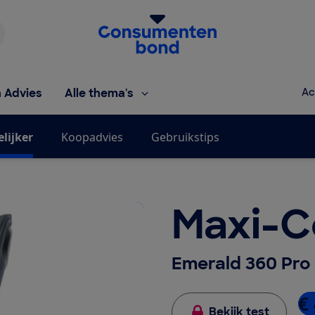
Homepage van de Consumentenbond
h Advies
Alle thema's
Ac
elijker
Koopadvies
Gebruikstips
Maxi-C
Emerald 360 Pro
€
Bekijk test