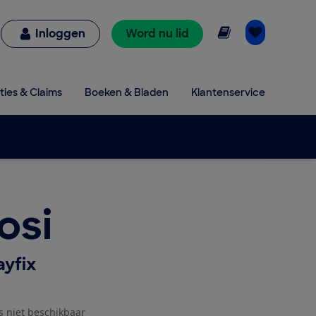
Online lezen
Inloggen
Word nu lid
ties & Claims
Boeken & Bladen
Klantenservice
osi
ayfix
js niet beschikbaar