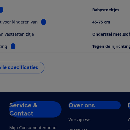
Bekijk informatie voor Soort
Babystoeltjes
Bekijk informatie voor Geschikt voor kinderen
t voor kinderen van
45-75 cm
n vastzetten zitje
Onderstel met Isof
Bekijk informatie voor Kijkrichting
ting
Tegen de rijrichtin
Alle specificaties
Service &
Over ons
Contact
Wie zijn we
W
Mijn Consumentenbond