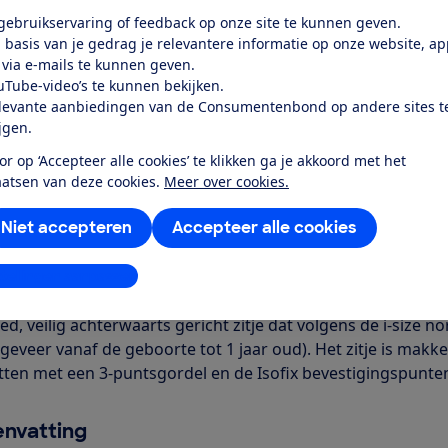
 gebruikservaring of feedback op onze site te kunnen geven.
Word lid
 basis van je gedrag je relevantere informatie op onze website, a
 via e-mails te kunnen geven.
uTube-video’s te kunnen bekijken.
Al lid? Log in
levante aanbiedingen van de Consumentenbond op andere sites t
ijgen.
or op ‘Accepteer alle cookies’ te klikken ga je akkoord met het
aatsen van deze cookies.
Meer over cookies.
Niet accepteren
Accepteer alle cookies
r dit product
stellingen aanpassen
even door de Consumentenbond
ed, veilig achterwaarts gericht zitje dat volgens de i-size 
eveer vanaf de geboorte tot 1 jaar oud). Het zitje is makkeli
tten met een 3-puntsgordel en de Isofix bevestigingspunte
nvatting