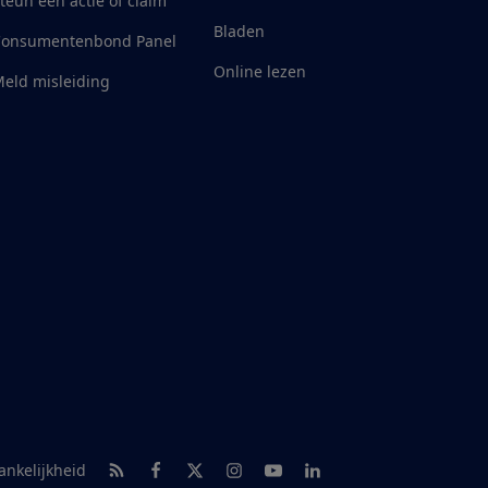
teun een actie of claim
Bladen
Consumentenbond Panel
Online lezen
eld misleiding
RSS-feed nieuws
Facebook
Twitter
Instagram
Youtube
LinkedIn
ankelijkheid