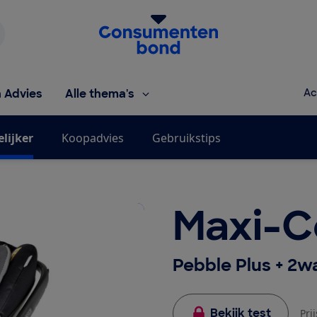
Homepage van de Consumentenbond
h Advies
Alle thema's
Ac
elijker
Koopadvies
Gebruikstips
Maxi-C
Pebble Plus + 2w
Bekijk test
Pri