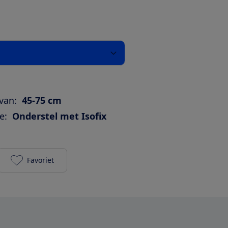
van:
45-75 cm
e:
Onderstel met Isofix
Favoriet
Maxi-Cosi Pebble Plus + 2wayfix toevoegen aan je f