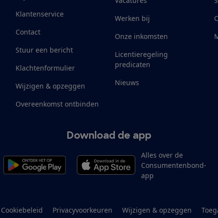
Vacatures
S
Klantenservice
Werken bij
Contact
Onze inkomsten
M
Stuur een bericht
Licentieregeling
predicaten
Klachtenformulier
Nieuws
Wijzigen & opzeggen
Overeenkomst ontbinden
Download de app
Alles over de
Consumentenbond-
app
Cookiebeleid
Privacyvoorkeuren
Wijzigen & opzeggen
Toeg