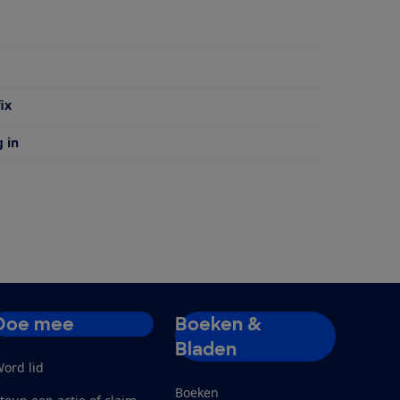
 van
ix
g in
Doe mee
Boeken &
Bladen
ord lid
Boeken