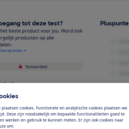
oegang tot deze test?
Pluspunt
het beste product voor jou. Word ook
ergelijk producten op alle
delen.
 hoe wij testen
Testoordeel
ligheid
bruiksgemak
ookies
Minpunte
gonomie
 plaatsen cookies. Functionele en analytische cookies plaatsen we
tijd. Deze zijn noodzakelijk om bepaalde functionaliteiten goed te
ten werken en gebruik te kunnen meten. Er zijn ook cookies naar
k toegang tot deze test?
uze om: