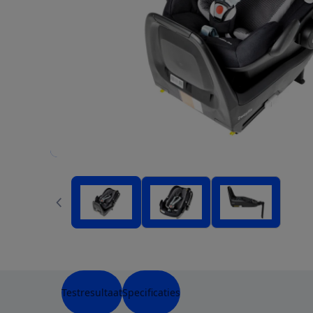
Testresultaat
Specificaties