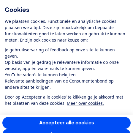
Cookies
Download de app
We plaatsen cookies. Functionele en analytische cookies
plaatsen we altijd. Deze zijn noodzakelijk om bepaalde
functionaliteiten goed te laten werken en gebruik te kunnen
meten. Er zijn ook cookies naar keuze om:
Alles over de
Consumentenbond-
Je gebruikservaring of feedback op onze site te kunnen
app
geven.
Op basis van je gedrag je relevantere informatie op onze
website, app én via e-mails te kunnen geven.
Algemene Voorwaarden
Privacyverklaring
YouTube-video’s te kunnen bekijken.
Cookiebeleid
Privacyvoorkeuren
Wijzigen & opzeggen
Relevante aanbiedingen van de Consumentenbond op
Toegankelijkheid
andere sites te krijgen.
RSS-feed nieuws
Facebook
Twitter
Instagram
Youtube
LinkedIn
Door op ‘Accepteer alle cookies’ te klikken ga je akkoord met
het plaatsen van deze cookies.
Meer over cookies.
12.901
consumenten
beoordelen de Consumentenbond
met gemiddeld
een
8,4
Accepteer alle cookies