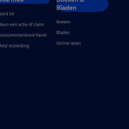
Bladen
ord lid
Boeken
teun een actie of claim
Bladen
Consumentenbond Panel
Online lezen
eld misleiding