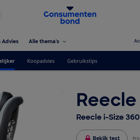
Homepage van de Consumentenbond
h Advies
Alle thema's
Ac
elijker
Koopadvies
Gebruikstips
Reecle
Reecle i-Size 360
Bekijk test
Pri