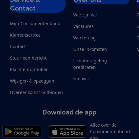
Contact
Wie zijn we
W
Mijn Consumentenbond
Vacatures
S
Klantenservice
Werken bij
Contact
Onze inkomsten
M
Stuur een bericht
Licentieregeling
predicaten
Klachtenformulier
Nieuws
Wijzigen & opzeggen
Overeenkomst ontbinden
Download de app
Alles over de
Consumentenbond-
app