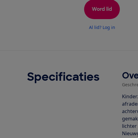
Word lid
Al lid? Log in
Specificaties
Ove
Geschr
Kinder
afrade
achter
gemak 
lichte
Nieuwg