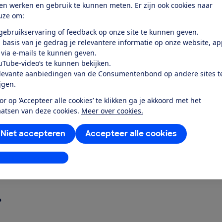
ten werken en gebruik te kunnen meten. Er zijn ook cookies naar
uze om:
 gebruikservaring of feedback op onze site te kunnen geven.
 basis van je gedrag je relevantere informatie op onze website, a
 via e-mails te kunnen geven.
uTube-video’s te kunnen bekijken.
 360 met Isofix
levante aanbiedingen van de Consumentenbond op andere sites t
ijgen.
or op ‘Accepteer alle cookies’ te klikken ga je akkoord met het
-Size 360 met
aatsen van deze cookies.
Meer over cookies.
Niet accepteren
Accepteer alle cookies
 Reecle i-Size
stellingen aanpassen
?