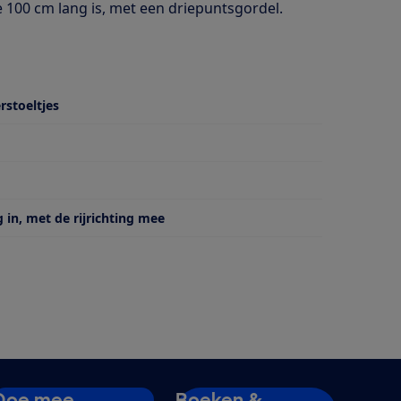
e 100 cm lang is, met een driepuntsgordel.
rstoeltjes
 van
g in, met de rijrichting mee
Doe mee
Boeken &