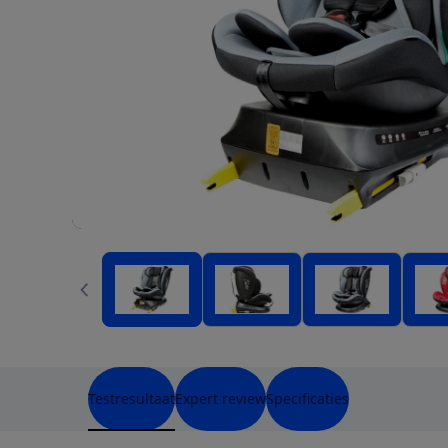
Testresultaat
Expert review
Specificaties