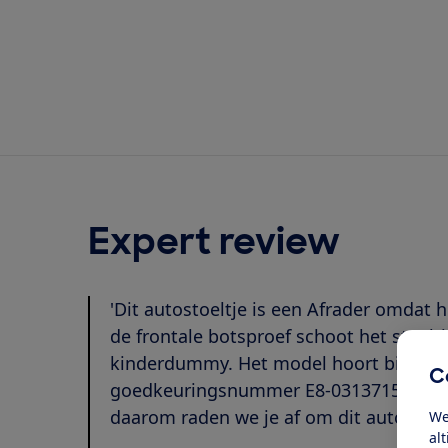
Expert review
'Dit autostoeltje is een Afrader omdat 
de frontale botsproef schoot het stoelt
kinderdummy. Het model hoort bij een g
C
goedkeuringsnummer E8-0313715. Deze 
daarom raden we je af om dit autostoelt
We
al