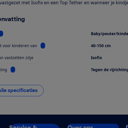
vastgezet met Isofix en een Top Tether en wanneer je kindj
nvatting
Bekijk informatie voor Soort
Baby/peuter/kinde
Bekijk informatie voor Geschikt voor kinderen
t voor kinderen van
40-150 cm
n vastzetten zitje
Isofix
Bekijk informatie voor Kijkrichting
ting
Tegen de rijrichtin
Alle specificaties
Service &
Over ons