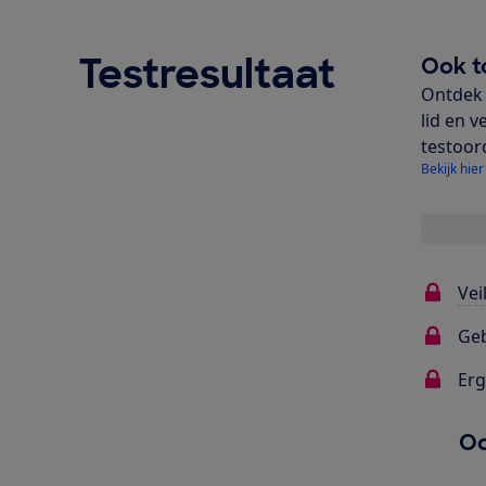
Testresultaat
Ook t
Ontdek 
lid en v
testoor
Bekijk hier
Vei
Ge
Er
Oo