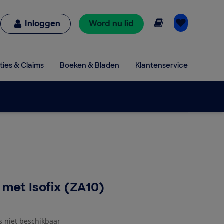
Online lezen
Inloggen
Word nu lid
ties & Claims
Boeken & Bladen
Klantenservice
 met Isofix (ZA10)
js niet beschikbaar