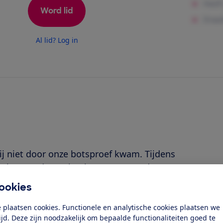
Word lid
Al lid? Log in
hij niet door onze botsproef kwam. Tijdens
je los van de testbank, samen met de
roep vergelijkbare autostoeltjes met
ookies
kwamen allemaal niet door de test,
je te kopen.'
 plaatsen cookies. Functionele en analytische cookies plaatsen we
tijd. Deze zijn noodzakelijk om bepaalde functionaliteiten goed te