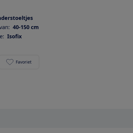
derstoeltjes
van:
40-150 cm
e:
Isofix
Favoriet
Reecle Reecle i-Size 360 met Isofix (ZA10) toevoege