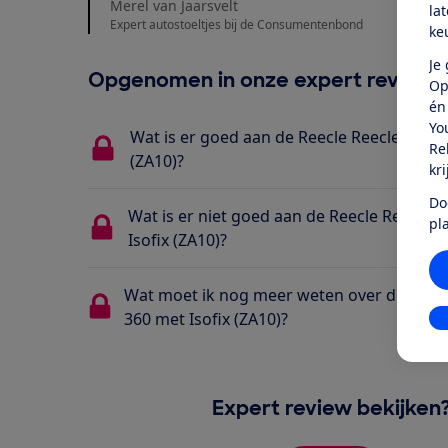
Merel van Jaarsvelt
la
Expert autostoeltjes bij de Consumentenbond
ke
Je
Opgenomen in onze expert review
Op
én
Yo
Wat is er goed aan de Reecle Reecle i-Size
Re
(ZA10)?
kr
Do
Wat is er niet goed aan de Reecle Reecle i
pl
Isofix (ZA10)?
Wat moet ik nog meer weten over de Reecle
360 met Isofix (ZA10)?
In
Expert review bekijken