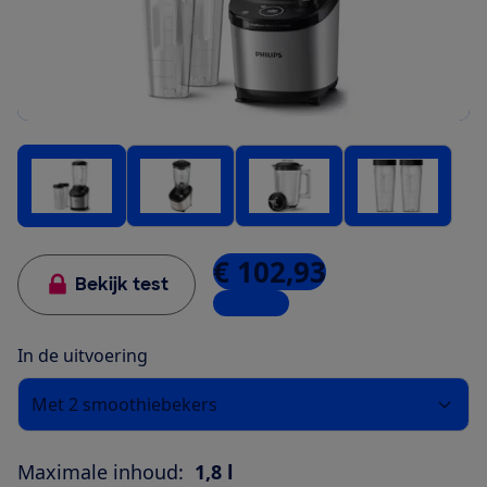
€ 102,93
Bekijk test
5 winkels
In de uitvoering
Met 2 smoothiebekers
Maximale inhoud:
1,8 l