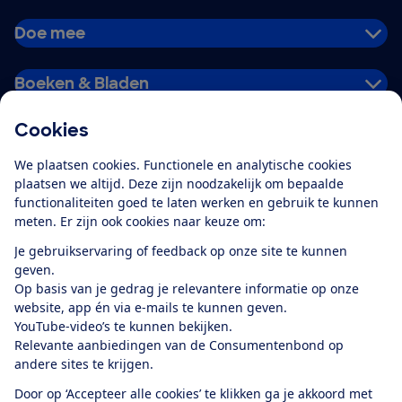
Doe mee
Boeken & Bladen
Cookies
Download de app
We plaatsen cookies. Functionele en analytische cookies
plaatsen we altijd. Deze zijn noodzakelijk om bepaalde
functionaliteiten goed te laten werken en gebruik te kunnen
meten. Er zijn ook cookies naar keuze om:
Alles over de
Consumentenbond-
Je gebruikservaring of feedback op onze site te kunnen
app
geven.
Op basis van je gedrag je relevantere informatie op onze
website, app én via e-mails te kunnen geven.
Algemene Voorwaarden
Privacyverklaring
YouTube-video’s te kunnen bekijken.
Cookiebeleid
Privacyvoorkeuren
Wijzigen & opzeggen
Relevante aanbiedingen van de Consumentenbond op
Toegankelijkheid
andere sites te krijgen.
RSS-feed nieuws
Facebook
Twitter
Instagram
Youtube
LinkedIn
Door op ‘Accepteer alle cookies’ te klikken ga je akkoord met