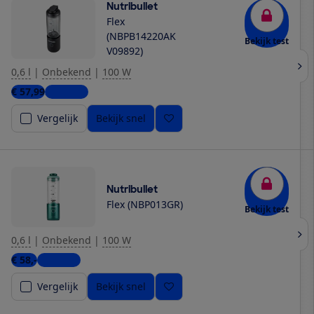
Nutribullet
Flex
(NBPB14220AK
Bekijk test
V09892)
0,6 l
|
Onbekend
|
100 W
€ 57,99
2 winkels
Vergelijk
Bekijk snel
Nutribullet
Flex (NBP013GR)
Bekijk test
0,6 l
|
Onbekend
|
100 W
€ 58,-
4 winkels
Vergelijk
Bekijk snel