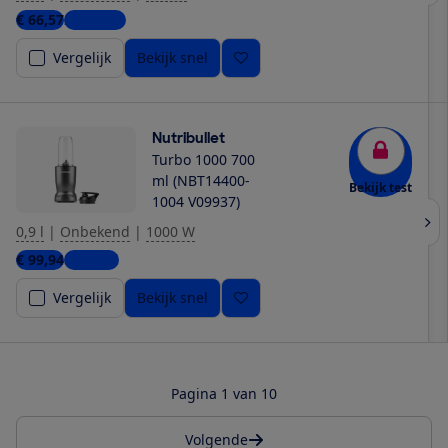
€ 66,57
2 winkels
Vergelijk
Bekijk snel
Nutribullet
Turbo 1000 700
ml (NBT14400-
Bekijk test
1004 V09937)
0,9 l
|
Onbekend
|
1000 W
€ 99,94
1 winkel
Vergelijk
Bekijk snel
Pagina 1 van 10
Volgende