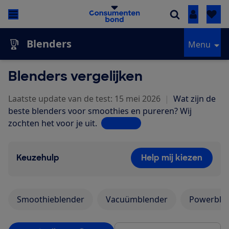
Inloggen
Blenders
Menu
Blenders vergelijken
Laatste update van de test: 15 mei 2026
|
Wat zijn de
beste blenders voor smoothies en pureren? Wij
zochten het voor je uit.
Lees meer
Keuzehulp
Help mij kiezen
Smoothieblender
Vacuümblender
Powerble