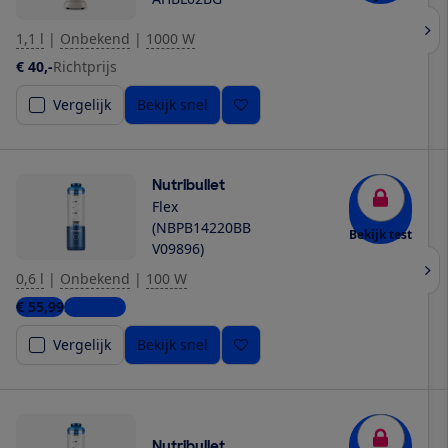
1,1 l
|
Onbekend
|
1000 W
€ 40,-
Richtprijs
Vergelijk
Bekijk snel
Nutribullet
Flex
(NBPB14220BB
Bekijk test
V09896)
0,6 l
|
Onbekend
|
100 W
€ 55,99
2 winkels
Vergelijk
Bekijk snel
Nutribullet