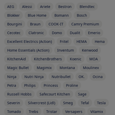
AEG
Alessi
Ariete
Bestron
Blendtec
Blokker
Blue Home
Bomann
Bosch
Bourgini
Braun
COOK-IT
Camry Premium
Cecotec
Clatronic
Domo
Dualit
Emerio
Excellent Electrics (Action)
Fritel
HEMA
Hema
Home Essentials (Action)
Inventum
Kenwood
KitchenAid
KitchenBrothers
Koenic
MOA
Magic Bullet
Magimix
Montana
Moulinex
Ninja
Nutri Ninja
Nutribullet
OK.
Ocina
Petra
Philips
Princess
Proline
Russell Hobbs
Safecourt Kitchen
Sage
Severin
Silvercrest (Lidl)
Smeg
Tefal
Tesla
Tomado
Trebs
Tristar
Versapers
Vitamix