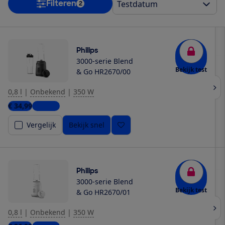
Filteren
2
Philips
3000-serie Blend
Bekijk test
& Go HR2670/00
0,8 l
|
Onbekend
|
350 W
€ 34,99
1 winkel
Vergelijk
Bekijk snel
Philips
3000-serie Blend
Bekijk test
& Go HR2670/01
0,8 l
|
Onbekend
|
350 W