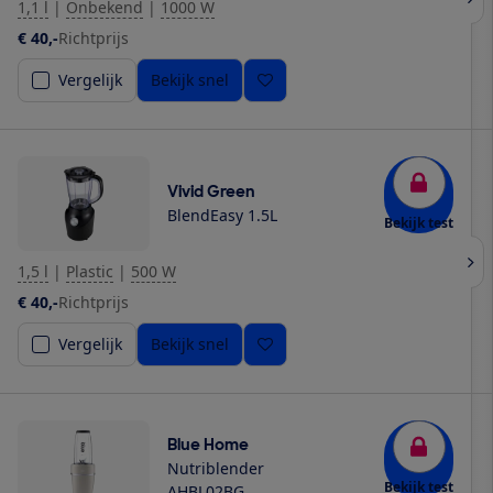
1,1 l
|
Onbekend
|
1000 W
€ 40,-
Richtprijs
Vergelijk
Bekijk snel
Vivid Green
BlendEasy 1.5L
Bekijk test
1,5 l
|
Plastic
|
500 W
€ 40,-
Richtprijs
Vergelijk
Bekijk snel
Blue Home
Nutriblender
Bekijk test
AHBL02BG