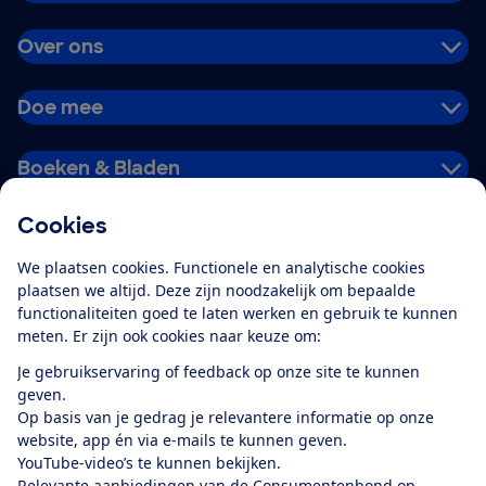
Over ons
Doe mee
Boeken & Bladen
Cookies
Download de app
We plaatsen cookies. Functionele en analytische cookies
plaatsen we altijd. Deze zijn noodzakelijk om bepaalde
functionaliteiten goed te laten werken en gebruik te kunnen
meten. Er zijn ook cookies naar keuze om:
Alles over de
Consumentenbond-
Je gebruikservaring of feedback op onze site te kunnen
app
geven.
Op basis van je gedrag je relevantere informatie op onze
website, app én via e-mails te kunnen geven.
Algemene Voorwaarden
Privacyverklaring
YouTube-video’s te kunnen bekijken.
Cookiebeleid
Privacyvoorkeuren
Wijzigen & opzeggen
Relevante aanbiedingen van de Consumentenbond op