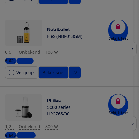
Nutribullet
Flex (NBP013GM)
Bekijk test
0,6 l
|
Onbekend
|
100 W
€ 62,-
1 winkel
Vergelijk
Bekijk snel
Philips
5000 series
Bekijk test
HR2765/00
1,2 l
|
Onbekend
|
800 W
€ 64,-
4 winkels