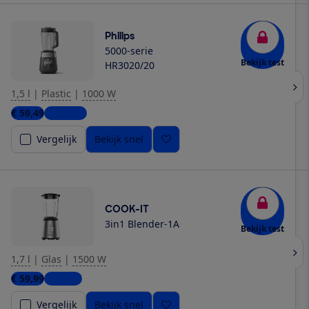
Philips
5000-serie
Bekijk test
HR3020/20
1,5 l
|
Plastic
|
1000 W
€ 59,49
4 winkels
Vergelijk
Bekijk snel
COOK-IT
3in1 Blender-1A
Bekijk test
1,7 l
|
Glas
|
1500 W
€ 59,99
1 winkel
Vergelijk
Bekijk snel