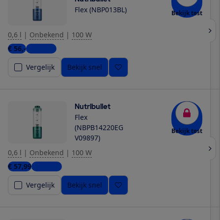
Flex (NBP013BL)
Bekijk test
0,6 l
|
Onbekend
|
100 W
€ 56,-
2 winkels
Vergelijk
Bekijk snel
Nutribullet
Flex
(NBPB14220EG
Bekijk test
V09897)
0,6 l
|
Onbekend
|
100 W
€ 57,99
2 winkels
Vergelijk
Bekijk snel