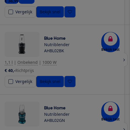
€ 36,99
1 winkel
Vergelijk
Bekijk snel
Blue Home
Nutriblender
Bekijk test
AHBL02BK
1,1 l
|
Onbekend
|
1000 W
€ 40,-
Richtprijs
Vergelijk
Bekijk snel
Blue Home
Nutriblender
Bekijk test
AHBL02GN