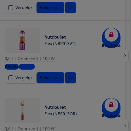
Vergelijk
Bekijk snel
Nutribullet
Flex (NBP013VT)
Bekijk test
0,6 l
|
Onbekend
|
100 W
€ 64,94
1 winkel
Vergelijk
Bekijk snel
Nutribullet
Flex (NBP013OR)
Bekijk test
0,6 l
|
Onbekend
|
100 W