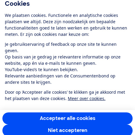
Cookies
Download de app
We plaatsen cookies. Functionele en analytische cookies
plaatsen we altijd. Deze zijn noodzakelijk om bepaalde
functionaliteiten goed te laten werken en gebruik te kunnen
meten. Er zijn ook cookies naar keuze om:
Alles over de
Consumentenbond-
Je gebruikservaring of feedback op onze site te kunnen
app
geven.
Op basis van je gedrag je relevantere informatie op onze
website, app én via e-mails te kunnen geven.
Algemene Voorwaarden
Privacyverklaring
YouTube-video’s te kunnen bekijken.
Cookiebeleid
Privacyvoorkeuren
Wijzigen & opzeggen
Relevante aanbiedingen van de Consumentenbond op
Toegankelijkheid
andere sites te krijgen.
RSS-feed nieuws
Facebook
Twitter
Instagram
Youtube
LinkedIn
Door op ‘Accepteer alle cookies’ te klikken ga je akkoord met
het plaatsen van deze cookies.
Meer over cookies.
12.901
consumenten
beoordelen de Consumentenbond
met gemiddeld
een
8,4
Accepteer alle cookies
Niet accepteren