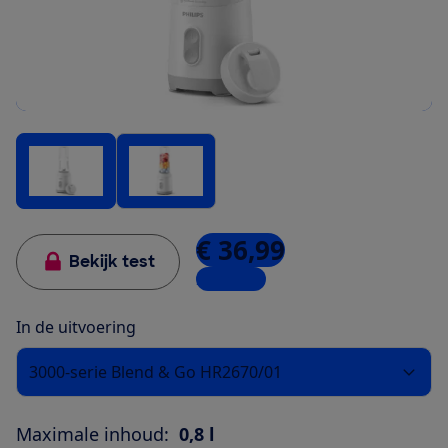
€ 36,99
Bekijk test
2 winkels
In de uitvoering
3000-serie Blend & Go HR2670/01
Maximale inhoud:
0,8 l