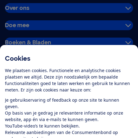
Over ons
Doe mee
Boeken & Bladen
Cookies
Download de app
We plaatsen cookies. Functionele en analytische cookies
plaatsen we altijd. Deze zijn noodzakelijk om bepaalde
functionaliteiten goed te laten werken en gebruik te kunnen
meten. Er zijn ook cookies naar keuze om:
Alles over de
Consumentenbond-
Je gebruikservaring of feedback op onze site te kunnen
app
geven.
Op basis van je gedrag je relevantere informatie op onze
website, app én via e-mails te kunnen geven.
Algemene Voorwaarden
Privacyverklaring
YouTube-video’s te kunnen bekijken.
Cookiebeleid
Privacyvoorkeuren
Wijzigen & opzeggen
Relevante aanbiedingen van de Consumentenbond op
Toegankelijkheid