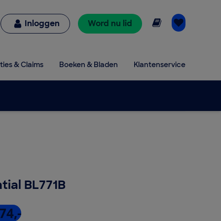
Online lezen
Inloggen
Word nu lid
ties & Claims
Boeken & Bladen
Klantenservice
tial BL771B
74,-