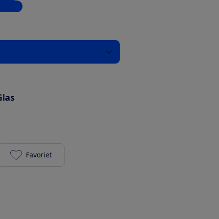
inkels
Glas
Favoriet
Tefal PerfectMix essential BL771B toevoegen aan je