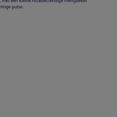
t, met een kleine hittebestendige mengbeker
htige pulse.