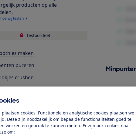
ergelijk producten op alle
delen.
 hoe wij testen
Testoordeel
oothies maken
oenten pureren
Minpunte
blokjes crushen
nnenkoekenbeslag mixen
ookies
ra tests
 plaatsen cookies. Functionele en analytische cookies plaatsen we
bruiksgemak
tijd. Deze zijn noodzakelijk om bepaalde functionaliteiten goed te
uid
ten werken en gebruik te kunnen meten. Er zijn ook cookies naar
uze om: