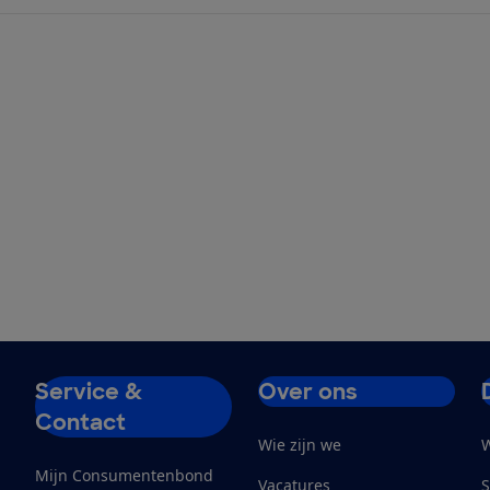
Service &
Over ons
Contact
Wie zijn we
W
Mijn Consumentenbond
Vacatures
S