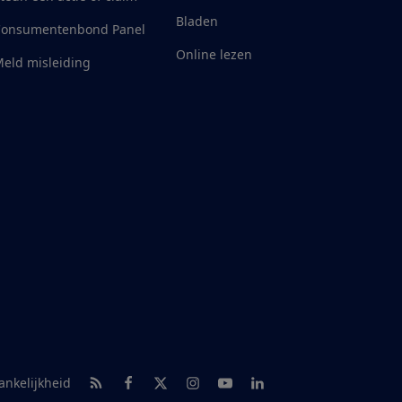
Bladen
Consumentenbond Panel
Online lezen
eld misleiding
RSS-feed nieuws
Facebook
Twitter
Instagram
Youtube
LinkedIn
ankelijkheid