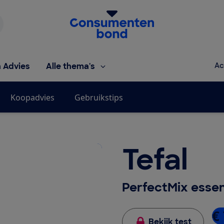
Homepage van de Consumentenbond
h Advies
Alle thema's
Ac
Koopadvies
Gebruikstips
Tefal
PerfectMix essen
€ 
Bekijk test