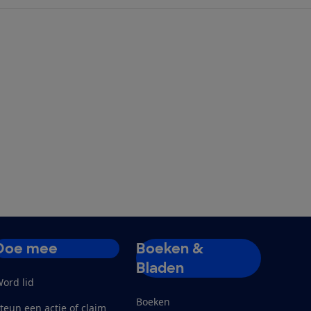
Doe mee
Boeken &
Bladen
ord lid
Boeken
teun een actie of claim