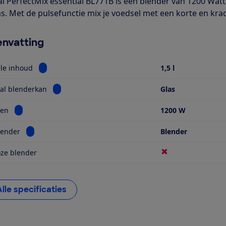
al PerfectMix essential BL771B is een blender van 1200 Wat
as. Met de pulsefunctie mix je voedsel met een korte en krac
nvatting
Bekijk informatie voor Maximale inhoud
le inhoud
1,5 l
Bekijk informatie voor Materiaal blenderkan
al blenderkan
Glas
Bekijk informatie voor Vermogen
en
1200 W
Bekijk informatie voor Soort blender
lender
Blender
ze blender
Alle specificaties