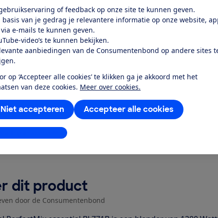
elijkheid
 gebruikservaring of feedback op onze site te kunnen geven.
 basis van je gedrag je relevantere informatie op onze website, a
rgiegebruik standby-stand
 via e-mails te kunnen geven.
uTube-video’s te kunnen bekijken.
k toegang tot deze test?
levante aanbiedingen van de Consumentenbond op andere sites t
ijgen.
or op ‘Accepteer alle cookies’ te klikken ga je akkoord met het
Word lid
aatsen van deze cookies.
Meer over cookies.
Niet accepteren
Accepteer alle cookies
Al lid? Log in
stellingen aanpassen
r dit product
even door de Consumentenbond