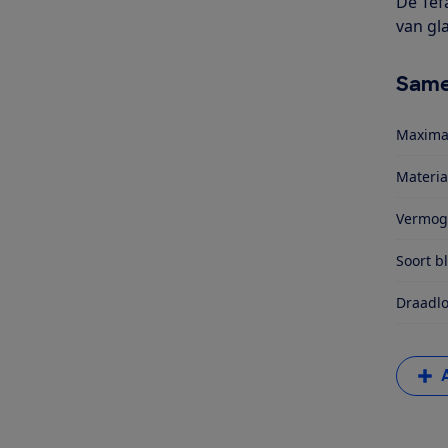
De Tef
van gl
Same
Maxima
Materia
Vermog
Soort b
Draadlo