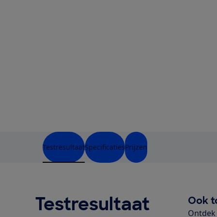
Testresultaat
Specificaties
Prijzen
Testresultaat
Ook t
Ontdek 