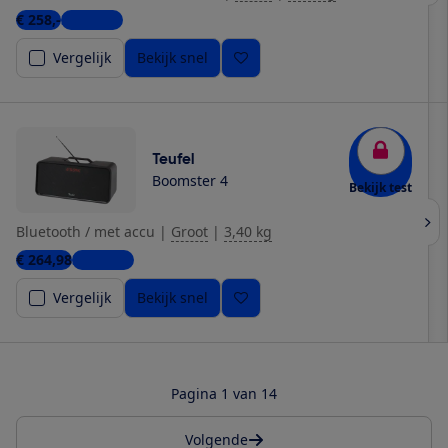
€ 258,-
3 winkels
Vergelijk
Bekijk snel
Teufel
Boomster 4
Bekijk test
Bluetooth / met accu
|
Groot
|
3,40 kg
€ 264,98
3 winkels
Vergelijk
Bekijk snel
Pagina 1 van 14
Volgende