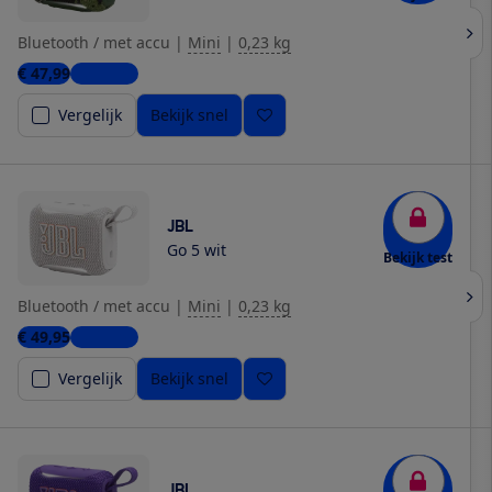
Bluetooth / met accu
|
Mini
|
0,23 kg
€ 47,99
4 winkels
Vergelijk
Bekijk snel
JBL
Go 5 wit
Bekijk test
Bluetooth / met accu
|
Mini
|
0,23 kg
€ 49,95
4 winkels
Vergelijk
Bekijk snel
JBL