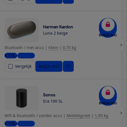
Harman Kardon
Luna 2 beige
Bekijk test
Bluetooth / met accu
|
Klein
|
0,75 kg
€ 175,-
5 winkels
Vergelijk
Bekijk snel
Sonos
Era 100 SL
Bekijk test
Wifi & bluetooth / zonder accu
|
Middelgroot
|
1,95 kg
€ 198,-
9 winkels