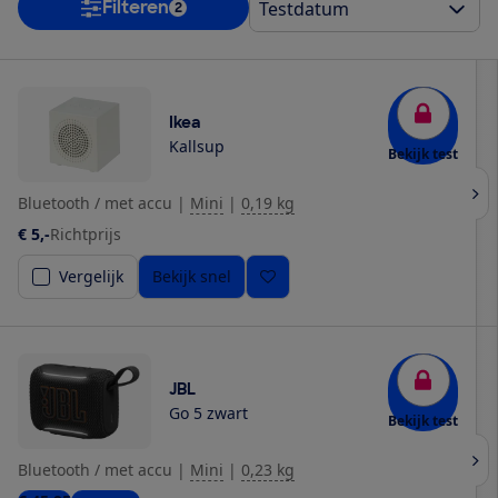
Filteren
2
Ikea
Kallsup
Bekijk test
Bluetooth / met accu
|
Mini
|
0,19 kg
€ 5,-
Richtprijs
Vergelijk
Bekijk snel
JBL
Go 5 zwart
Bekijk test
Bluetooth / met accu
|
Mini
|
0,23 kg