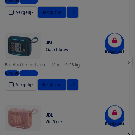
€ 45,95
6 winkels
Vergelijk
Bekijk snel
JBL
Go 5 blauw
Bekijk test
Bluetooth / met accu
|
Mini
|
0,23 kg
€ 45,95
4 winkels
Vergelijk
Bekijk snel
JBL
Go 5 roze
Bekijk test