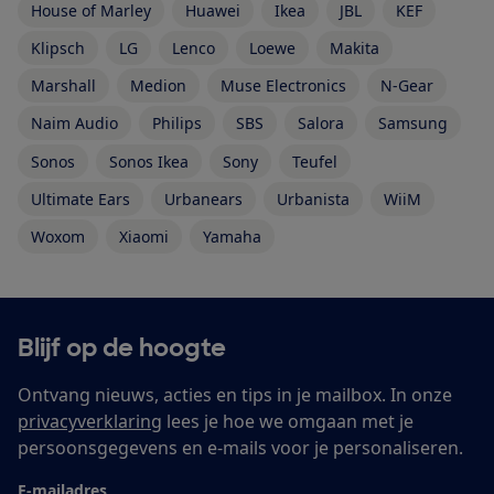
House of Marley
Huawei
Ikea
JBL
KEF
Klipsch
LG
Lenco
Loewe
Makita
Marshall
Medion
Muse Electronics
N-Gear
Naim Audio
Philips
SBS
Salora
Samsung
Sonos
Sonos Ikea
Sony
Teufel
Ultimate Ears
Urbanears
Urbanista
WiiM
Woxom
Xiaomi
Yamaha
Blijf op de hoogte
Ontvang nieuws, acties en tips in je mailbox. In onze
privacyverklaring
lees je hoe we omgaan met je
persoonsgegevens en e-mails voor je personaliseren.
E-mailadres