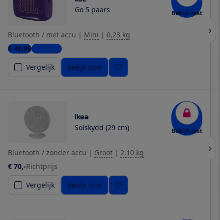
Go 5 paars
Bekijk test
Bluetooth / met accu
|
Mini
|
0,23 kg
€ 49,99
2 winkels
Vergelijk
Bekijk snel
Ikea
Solskydd (29 cm)
Bekijk test
Bluetooth / zonder accu
|
Groot
|
2,10 kg
€ 70,-
Richtprijs
Vergelijk
Bekijk snel