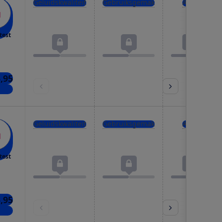
Geluidskwaliteit
Gebruiksgemak
Accu
test
5,95
kels
Geluidskwaliteit
Gebruiksgemak
Accu
test
5,95
kels