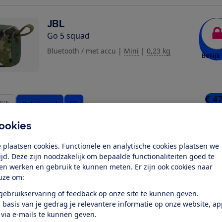
JBL
Go 5 squad
Bluetooth / met accu
|
Mini
|
0,23 kg
Bekijk 
€ 4
ijk
Bekijk snel
4 win
ookies
JBL
 plaatsen cookies. Functionele en analytische cookies plaatsen we
ziging toe
Go 5 wit
tijd. Deze zijn noodzakelijk om bepaalde functionaliteiten goed te
ten werken en gebruik te kunnen meten. Er zijn ook cookies naar
Bluetooth / met accu
|
Mini
|
0,23 kg
uze om:
Bekijk 
 gebruikservaring of feedback op onze site te kunnen geven.
 basis van je gedrag je relevantere informatie op onze website, a
 via e-mails te kunnen geven.
€ 4