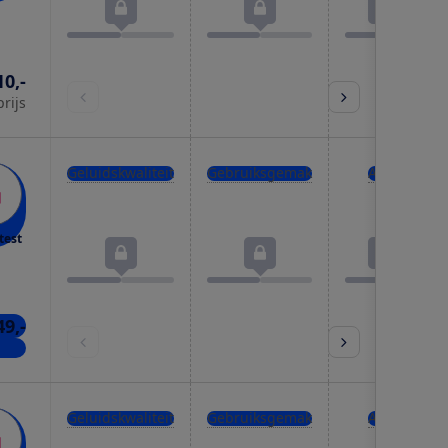
10,-
prijs
Geluidskwaliteit
Gebruiksgemak
Accu
test
49,-
kels
Geluidskwaliteit
Gebruiksgemak
Accu