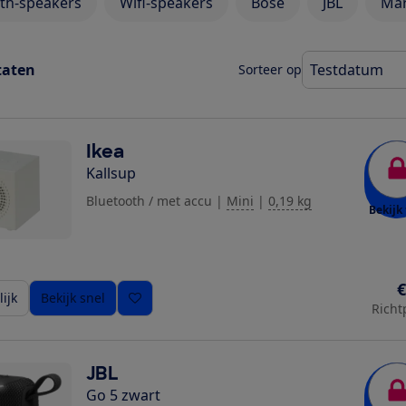
th-speakers
Wifi-speakers
Bose
JBL
Mar
taten
Sorteer op
Ikea
Kallsup
Bluetooth / met accu
|
Mini
|
0,19 kg
Bekijk 
€
ijk
Bekijk snel
Richt
JBL
Go 5 zwart