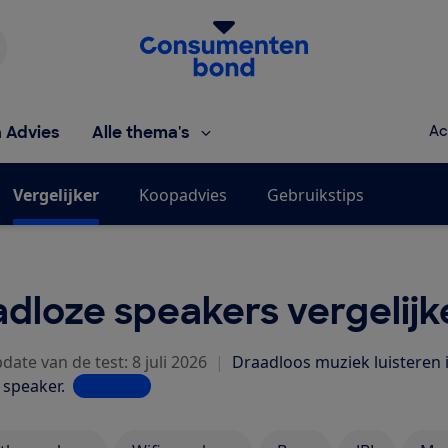
Homepage van de Consumentenbond
h Advies
Alle thema's
Ac
Vergelijker
Koopadvies
Gebruikstips
dloze speakers vergelijk
date van de test: 8 juli 2026
|
Draadloos muziek luisteren i
 speaker.
Lees meer