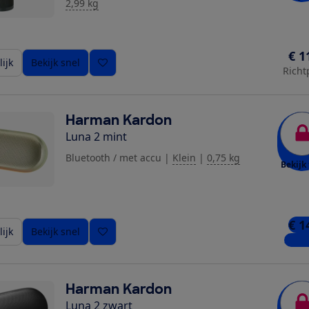
2,99 kg
€ 1
ijk
Bekijk snel
Richt
Harman Kardon
Luna 2 mint
Bluetooth / met accu
|
Klein
|
0,75 kg
Bekijk 
€ 1
ijk
Bekijk snel
3 win
Harman Kardon
Luna 2 zwart