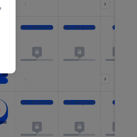
kels
e
Geluidskwaliteit
Gebruiksgemak
Accu
test
9,99
kels
Geluidskwaliteit
Gebruiksgemak
Accu
test