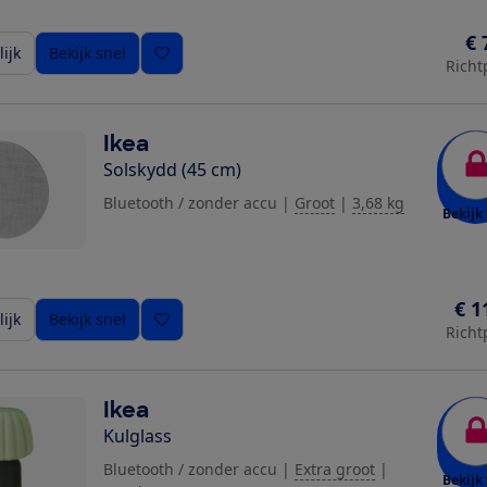
€ 
ijk
Bekijk snel
Richt
Ikea
Solskydd (45 cm)
Bluetooth / zonder accu
|
Groot
|
3,68 kg
Bekijk 
€ 1
ijk
Bekijk snel
Richt
Ikea
Kulglass
Bluetooth / zonder accu
|
Extra groot
|
Bekijk 