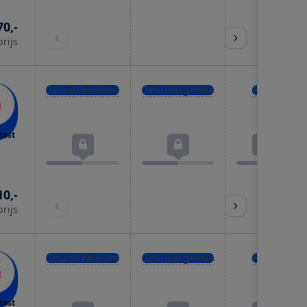
70,-
prijs
Geluidskwaliteit
Gebruiksgemak
Accu
test
10,-
prijs
Geluidskwaliteit
Gebruiksgemak
Accu
test