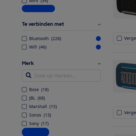
Mini
(
34
)
Meer informatie
Te verbinden met
Vergel
Bluetooth
(
228
)
Wifi
(
46
)
Merk
Zoek op merken...
Bose
(
18
)
JBL
(
68
)
Marshall
(
15
)
Vergel
Sonos
(
13
)
Sony
(
17
)
Alle opties