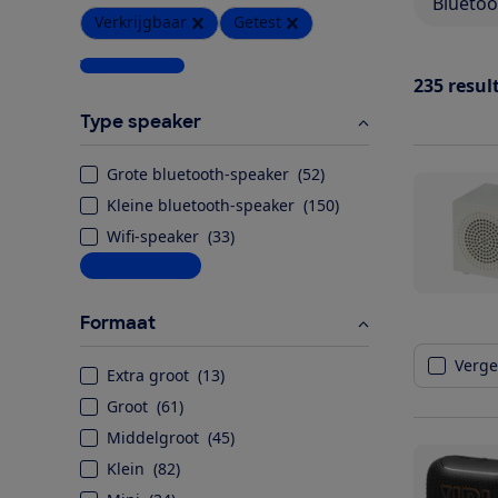
Bluetoo
Verkrijgbaar
Getest
Wis alle filters
235
resul
Type speaker
Grote bluetooth-speaker
(
52
)
Kleine bluetooth-speaker
(
150
)
Wifi-speaker
(
33
)
Meer informatie
Formaat
Vergel
Extra groot
(
13
)
Groot
(
61
)
Middelgroot
(
45
)
Klein
(
82
)