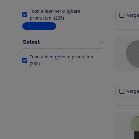
Toon alleen verkrijgbare
Vergel
producten
(
235
)
Meer informatie
Getest
Toon alleen geteste producten
(
235
)
Vergel