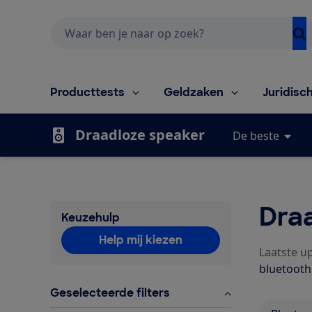
Zoeken
Producttests
Geldzaken
Juridisc
Draadloze speaker
De beste
Draa
Keuzehulp
Help mij kiezen
Laatste up
bluetooth
Geselecteerde filters