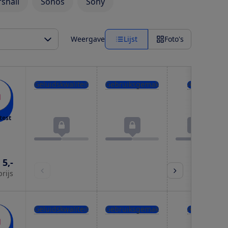
shall
Sonos
Sony
Weergave
Lijst
Foto's
Geluidskwaliteit
Gebruiksgemak
Accu
test
 5,-
prijs
Geluidskwaliteit
Gebruiksgemak
Accu