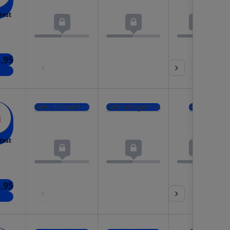
test
5,95
kels
Geluidskwaliteit
Gebruiksgemak
Accu
test
5,95
kels