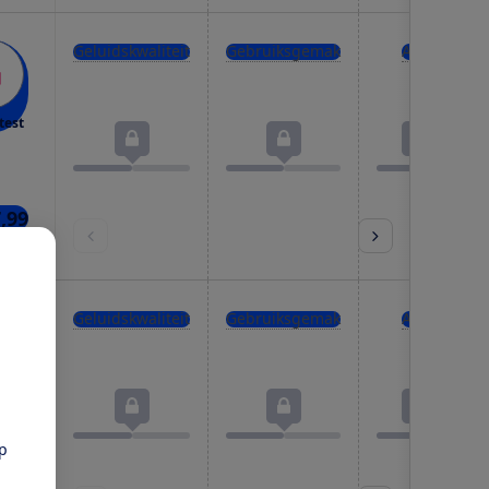
Geluidskwaliteit
Gebruiksgemak
Accu
test
7,99
kels
Geluidskwaliteit
Gebruiksgemak
Accu
test
pp
9,95