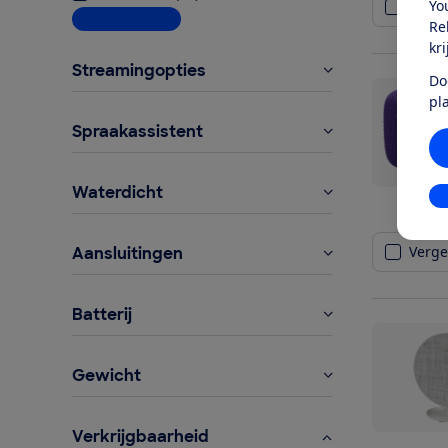
Yo
Vergel
Meer informatie
Re
kr
Streamingopties
Do
pl
Spraakassistent
Waterdicht
In
Vergel
Aansluitingen
Batterij
Gewicht
Verkrijgbaarheid