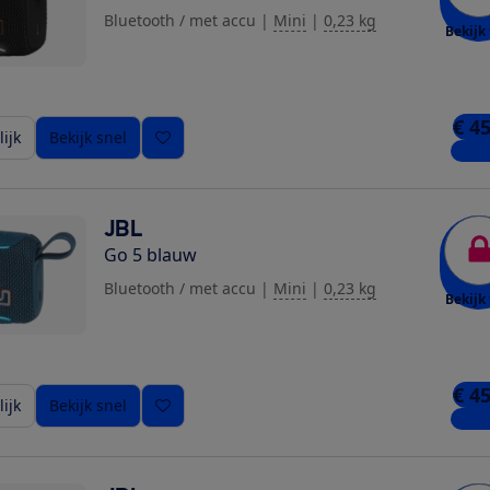
Bluetooth / met accu
|
Mini
|
0,23 kg
Bekijk 
€ 4
ijk
Bekijk snel
6 win
JBL
Go 5 blauw
Bluetooth / met accu
|
Mini
|
0,23 kg
Bekijk 
€ 4
ijk
Bekijk snel
4 win