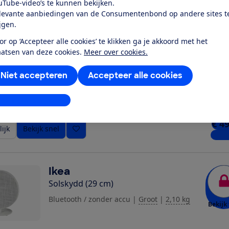
uTube-video’s te kunnen bekijken.
ijk
Bekijk snel
4 win
levante aanbiedingen van de Consumentenbond op andere sites t
ijgen.
or op ‘Accepteer alle cookies’ te klikken ga je akkoord met het
JBL
aatsen van deze cookies.
Meer over cookies.
Go 5 paars
Bluetooth / met accu
|
Mini
|
0,23 kg
Niet accepteren
Accepteer alle cookies
Bekijk 
stellingen aanpassen
€ 4
ijk
Bekijk snel
2 win
Ikea
Solskydd (29 cm)
Bluetooth / zonder accu
|
Groot
|
2,10 kg
Bekijk 