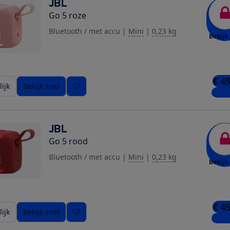
JBL
Go 5 roze
Bluetooth / met accu
|
Mini
|
0,23 kg
Bekijk 
€ 4
ijk
Bekijk snel
3 win
JBL
Go 5 rood
Bluetooth / met accu
|
Mini
|
0,23 kg
Bekijk 
€ 4
ijk
Bekijk snel
4 win