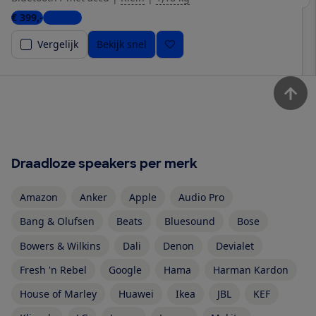
€ 399,-
1 winkel
Vergelijk
Bekijk snel
Draadloze speakers per merk
Amazon
Anker
Apple
Audio Pro
Bang & Olufsen
Beats
Bluesound
Bose
Bowers & Wilkins
Dali
Denon
Devialet
Fresh 'n Rebel
Google
Hama
Harman Kardon
House of Marley
Huawei
Ikea
JBL
KEF