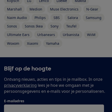
Klipsch
LG
Lenco
Loewe
Makita
Marshall
Medion
Muse Electronics
N-Gear
Naim Audio
Philips
SBS
Salora
Samsung
Sonos
Sonos Ikea
Sony
Teufel
Ultimate Ears
Urbanears
Urbanista
WiiM
Woxom
Xiaomi
Yamaha
Blijf op de hoogte
Ontvang nieuws, acties en tips in je mailbox. In onze
privacyverklaring
lees je hoe we omgaan met je
persoonsgegevens en e-mails voor je personaliseren.
E-mailadres