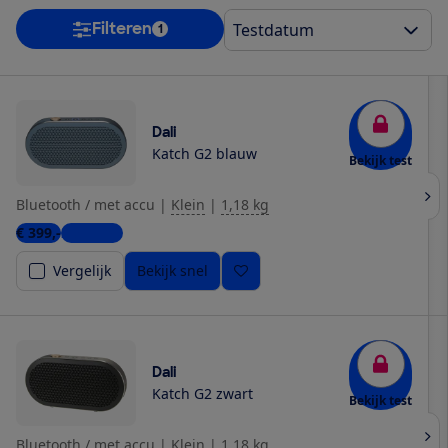
Filteren
1
Dali
Katch G2 blauw
Bekijk test
Bluetooth / met accu
|
Klein
|
1,18 kg
€ 399,-
2 winkels
Vergelijk
Bekijk snel
Dali
Katch G2 zwart
Bekijk test
Bluetooth / met accu
|
Klein
|
1,18 kg