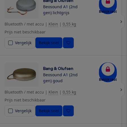
Bang & Olufsen
Beosound A1 (2nd
Bekijk test
gen) lichtgrijs
Bluetooth / met accu
|
Klein
|
0,55 kg
Prijs niet beschikbaar
Vergelijk
Bekijk snel
Bang & Olufsen
Beosound A1 (2nd
Bekijk test
gen) goud
Bluetooth / met accu
|
Klein
|
0,55 kg
Prijs niet beschikbaar
Vergelijk
Bekijk snel