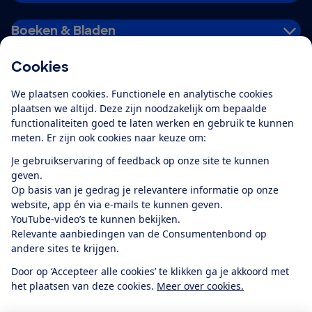
Boeken & Bladen
Cookies
Download de app
We plaatsen cookies. Functionele en analytische cookies
plaatsen we altijd. Deze zijn noodzakelijk om bepaalde
functionaliteiten goed te laten werken en gebruik te kunnen
meten. Er zijn ook cookies naar keuze om:
Alles over de
Consumentenbond-
Je gebruikservaring of feedback op onze site te kunnen
app
geven.
Op basis van je gedrag je relevantere informatie op onze
website, app én via e-mails te kunnen geven.
Algemene Voorwaarden
Privacyverklaring
YouTube-video’s te kunnen bekijken.
Cookiebeleid
Privacyvoorkeuren
Wijzigen & opzeggen
Relevante aanbiedingen van de Consumentenbond op
Toegankelijkheid
andere sites te krijgen.
RSS-feed nieuws
Facebook
Twitter
Instagram
Youtube
LinkedIn
Door op ‘Accepteer alle cookies’ te klikken ga je akkoord met
het plaatsen van deze cookies.
Meer over cookies.
12.901
consumenten
beoordelen de Consumentenbond
met gemiddeld
een
8,4