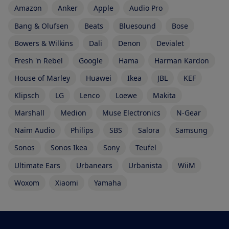
Amazon
Anker
Apple
Audio Pro
Bang & Olufsen
Beats
Bluesound
Bose
Bowers & Wilkins
Dali
Denon
Devialet
Fresh 'n Rebel
Google
Hama
Harman Kardon
House of Marley
Huawei
Ikea
JBL
KEF
Klipsch
LG
Lenco
Loewe
Makita
Marshall
Medion
Muse Electronics
N-Gear
Naim Audio
Philips
SBS
Salora
Samsung
Sonos
Sonos Ikea
Sony
Teufel
Ultimate Ears
Urbanears
Urbanista
WiiM
Woxom
Xiaomi
Yamaha