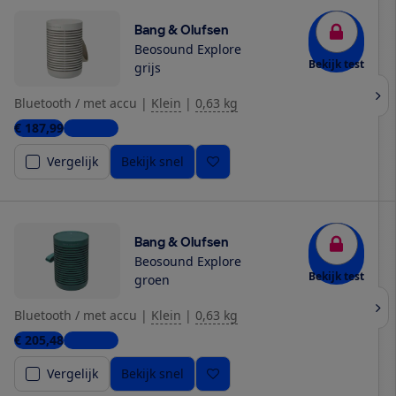
Bang & Olufsen
Beosound Explore
Bekijk test
grijs
Bluetooth / met accu
|
Klein
|
0,63 kg
€ 187,99
2 winkels
Vergelijk
Bekijk snel
Bang & Olufsen
Beosound Explore
Bekijk test
groen
Bluetooth / met accu
|
Klein
|
0,63 kg
€ 205,48
2 winkels
Vergelijk
Bekijk snel