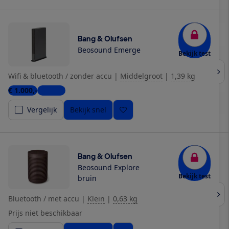
Bang & Olufsen
Beosound Emerge
Bekijk test
Wifi & bluetooth / zonder accu
|
Middelgroot
|
1,39 kg
€ 1.000,-
1 winkel
Vergelijk
Bekijk snel
Bang & Olufsen
Beosound Explore
Bekijk test
bruin
Bluetooth / met accu
|
Klein
|
0,63 kg
Prijs niet beschikbaar