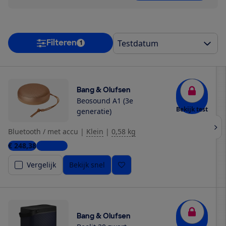
Filteren
1
Bang & Olufsen
Beosound A1 (3e
Bekijk test
generatie)
Bluetooth / met accu
|
Klein
|
0,58 kg
€ 248,38
2 winkels
Vergelijk
Bekijk snel
Bang & Olufsen