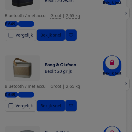
Beolit 20 zwart
Bekijk test
Bluetooth / met accu
|
Groot
|
2,65 kg
€ 649,-
1 winkel
Vergelijk
Bekijk snel
Bang & Olufsen
Beolit 20 grijs
Bekijk test
Bluetooth / met accu
|
Groot
|
2,65 kg
€ 649,-
1 winkel
Vergelijk
Bekijk snel