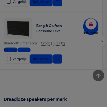
Vergelijk
Bekijk snel
Bang & Olufsen
Beosound Level
Bekijk test
Bluetooth / met accu
|
Groot
|
3,37 kg
€ 1.500,-
1 winkel
Vergelijk
Bekijk snel
Draadloze speakers per merk