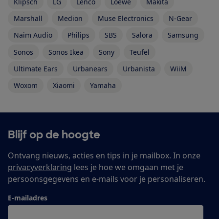
Klipsch
LG
Lenco
Loewe
Makita
Marshall
Medion
Muse Electronics
N-Gear
Naim Audio
Philips
SBS
Salora
Samsung
Sonos
Sonos Ikea
Sony
Teufel
Ultimate Ears
Urbanears
Urbanista
WiiM
Woxom
Xiaomi
Yamaha
Blijf op de hoogte
Ontvang nieuws, acties en tips in je mailbox. In onze
privacyverklaring
lees je hoe we omgaan met je
persoonsgegevens en e-mails voor je personaliseren.
E-mailadres