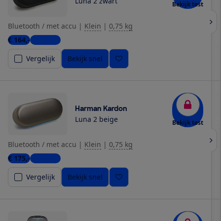
Luna 2 zwart
Bekijk test
Bluetooth / met accu
|
Klein
|
0,75 kg
€ 164,-
5 winkels
Vergelijk
Bekijk snel
Harman Kardon
Luna 2 beige
Bekijk test
Bluetooth / met accu
|
Klein
|
0,75 kg
€ 175,-
5 winkels
Vergelijk
Bekijk snel