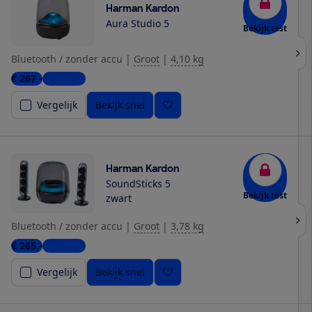
Harman Kardon
Aura Studio 5
Bekijk test
Bluetooth / zonder accu
|
Groot
|
4,10 kg
€ 267,-
5 winkels
Vergelijk
Bekijk snel
Harman Kardon
SoundSticks 5
Bekijk test
zwart
Bluetooth / zonder accu
|
Groot
|
3,78 kg
€ 265,-
5 winkels
Vergelijk
Bekijk snel