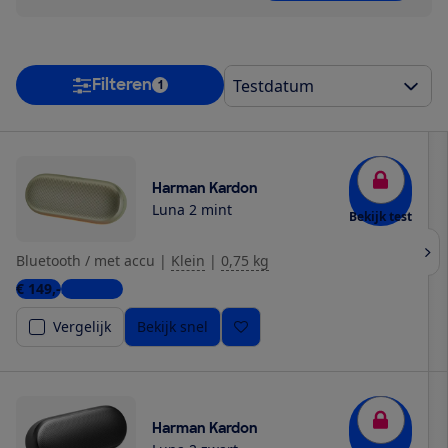
Filteren
1
Harman Kardon
Luna 2 mint
Bekijk test
Bluetooth / met accu
|
Klein
|
0,75 kg
€ 149,-
3 winkels
Vergelijk
Bekijk snel
Harman Kardon