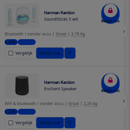
Harman Kardon
SoundSticks 5 wit
Bekijk test
Bluetooth / zonder accu
|
Groot
|
3,78 kg
€ 268,-
5 winkels
Vergelijk
Bekijk snel
Harman Kardon
Enchant Speaker
Bekijk test
Wifi & bluetooth / zonder accu
|
Groot
|
2,20 kg
€ 229,-
5 winkels
Vergelijk
Bekijk snel