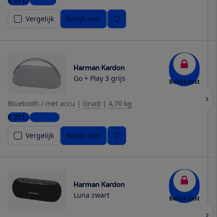
€ 271,-
1 winkel
Vergelijk
Bekijk snel
Harman Kardon
Go + Play 3 grijs
Bekijk test
Bluetooth / met accu
|
Groot
|
4,70 kg
€ 271,-
3 winkels
Vergelijk
Bekijk snel
Harman Kardon
Luna zwart
Bekijk test