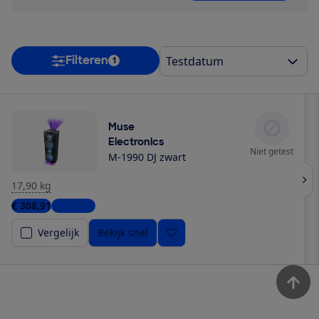
Filteren
1
Muse
Electronics
Niet getest
M-1990 DJ zwart
17,90 kg
€ 308,91
3 winkels
Vergelijk
Bekijk snel