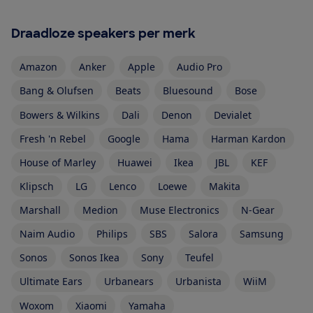
Draadloze speakers per merk
Amazon
Anker
Apple
Audio Pro
Bang & Olufsen
Beats
Bluesound
Bose
Bowers & Wilkins
Dali
Denon
Devialet
Fresh 'n Rebel
Google
Hama
Harman Kardon
House of Marley
Huawei
Ikea
JBL
KEF
Klipsch
LG
Lenco
Loewe
Makita
Marshall
Medion
Muse Electronics
N-Gear
Naim Audio
Philips
SBS
Salora
Samsung
Sonos
Sonos Ikea
Sony
Teufel
Ultimate Ears
Urbanears
Urbanista
WiiM
Woxom
Xiaomi
Yamaha