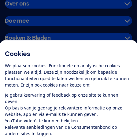
Over ons
Doe mee
Boeken & Bladen
Cookies
Download de app
We plaatsen cookies. Functionele en analytische cookies
plaatsen we altijd. Deze zijn noodzakelijk om bepaalde
functionaliteiten goed te laten werken en gebruik te kunnen
meten. Er zijn ook cookies naar keuze om:
Alles over de
Consumentenbond-
Je gebruikservaring of feedback op onze site te kunnen
app
geven.
Op basis van je gedrag je relevantere informatie op onze
website, app én via e-mails te kunnen geven.
Algemene Voorwaarden
Privacyverklaring
YouTube-video’s te kunnen bekijken.
Cookiebeleid
Privacyvoorkeuren
Wijzigen & opzeggen
Relevante aanbiedingen van de Consumentenbond op
Toegankelijkheid
andere sites te krijgen.