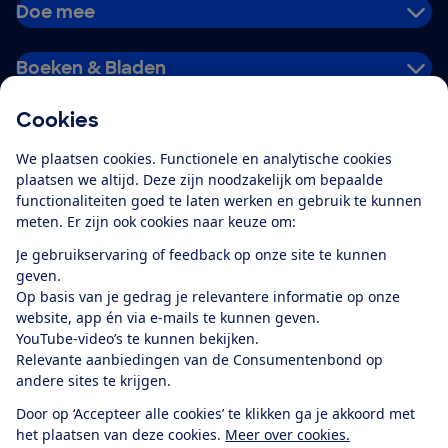
Doe mee
Boeken & Bladen
Cookies
Download de app
We plaatsen cookies. Functionele en analytische cookies
plaatsen we altijd. Deze zijn noodzakelijk om bepaalde
functionaliteiten goed te laten werken en gebruik te kunnen
meten. Er zijn ook cookies naar keuze om:
Alles over de
Consumentenbond-
Je gebruikservaring of feedback op onze site te kunnen
app
geven.
Op basis van je gedrag je relevantere informatie op onze
website, app én via e-mails te kunnen geven.
Algemene Voorwaarden
Privacyverklaring
YouTube-video’s te kunnen bekijken.
Cookiebeleid
Privacyvoorkeuren
Wijzigen & opzeggen
Relevante aanbiedingen van de Consumentenbond op
Toegankelijkheid
andere sites te krijgen.
RSS-feed nieuws
Facebook
Twitter
Instagram
Youtube
LinkedIn
Door op ‘Accepteer alle cookies’ te klikken ga je akkoord met
het plaatsen van deze cookies.
Meer over cookies.
12.901
consumenten
beoordelen de Consumentenbond
met gemiddeld