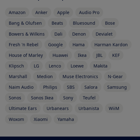
Amazon
Anker
Apple
Audio Pro
Bang & Olufsen
Beats
Bluesound
Bose
Bowers & Wilkins
Dali
Denon
Devialet
Fresh 'n Rebel
Google
Hama
Harman Kardon
House of Marley
Huawei
Ikea
JBL
KEF
Klipsch
LG
Lenco
Loewe
Makita
Marshall
Medion
Muse Electronics
N-Gear
Naim Audio
Philips
SBS
Salora
Samsung
Sonos
Sonos Ikea
Sony
Teufel
Ultimate Ears
Urbanears
Urbanista
WiiM
Woxom
Xiaomi
Yamaha