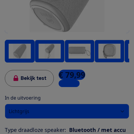
€ 79,99
Bekijk test
5 winkels
In de uitvoering
Lichtgrijs
Type draadloze speaker:
Bluetooth / met accu