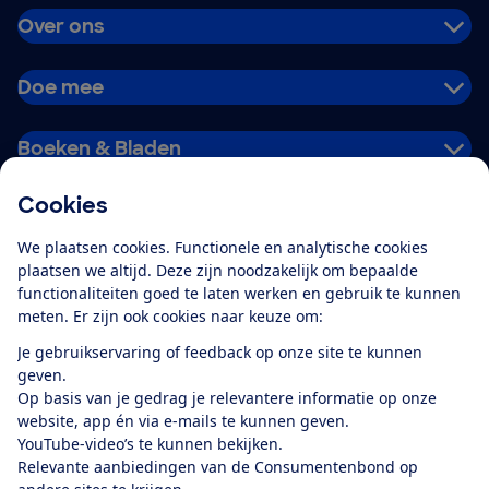
Over ons
Doe mee
Boeken & Bladen
Cookies
Download de app
We plaatsen cookies. Functionele en analytische cookies
plaatsen we altijd. Deze zijn noodzakelijk om bepaalde
functionaliteiten goed te laten werken en gebruik te kunnen
meten. Er zijn ook cookies naar keuze om:
Alles over de
Consumentenbond-
Je gebruikservaring of feedback op onze site te kunnen
app
geven.
Op basis van je gedrag je relevantere informatie op onze
website, app én via e-mails te kunnen geven.
Algemene Voorwaarden
Privacyverklaring
YouTube-video’s te kunnen bekijken.
Cookiebeleid
Privacyvoorkeuren
Wijzigen & opzeggen
Relevante aanbiedingen van de Consumentenbond op
Toegankelijkheid