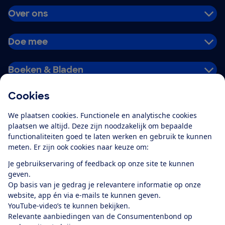
Over ons
Doe mee
Boeken & Bladen
Cookies
Download de app
We plaatsen cookies. Functionele en analytische cookies
plaatsen we altijd. Deze zijn noodzakelijk om bepaalde
functionaliteiten goed te laten werken en gebruik te kunnen
meten. Er zijn ook cookies naar keuze om:
Alles over de
Consumentenbond-
Je gebruikservaring of feedback op onze site te kunnen
app
geven.
Op basis van je gedrag je relevantere informatie op onze
website, app én via e-mails te kunnen geven.
Algemene Voorwaarden
Privacyverklaring
YouTube-video’s te kunnen bekijken.
Cookiebeleid
Privacyvoorkeuren
Wijzigen & opzeggen
Relevante aanbiedingen van de Consumentenbond op
Toegankelijkheid