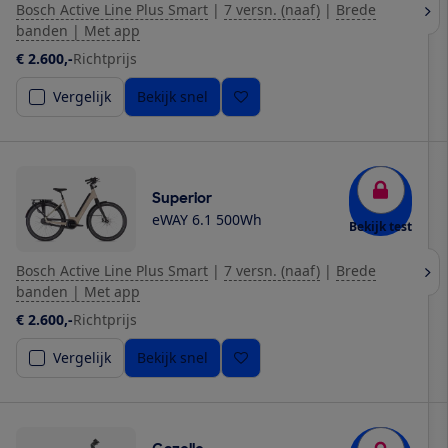
Bosch Active Line Plus Smart
|
7 versn. (naaf)
|
Brede
banden | Met app
€ 2.600,-
Richtprijs
Vergelijk
Bekijk snel
Superior
eWAY 6.1 500Wh
Bekijk test
Bosch Active Line Plus Smart
|
7 versn. (naaf)
|
Brede
banden | Met app
€ 2.600,-
Richtprijs
Vergelijk
Bekijk snel