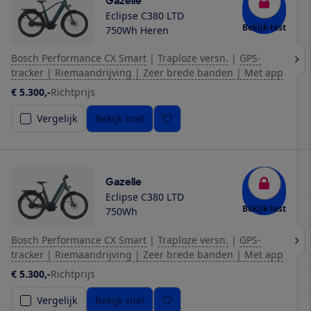
Gazelle
Eclipse C380 LTD
Bekijk test
750Wh Heren
Bosch Performance CX Smart
|
Traploze versn.
|
GPS-
tracker | Riemaandrijving | Zeer brede banden | Met app
€ 5.300,-
Richtprijs
Vergelijk
Bekijk snel
Gazelle
Eclipse C380 LTD
Bekijk test
750Wh
Bosch Performance CX Smart
|
Traploze versn.
|
GPS-
tracker | Riemaandrijving | Zeer brede banden | Met app
€ 5.300,-
Richtprijs
Vergelijk
Bekijk snel