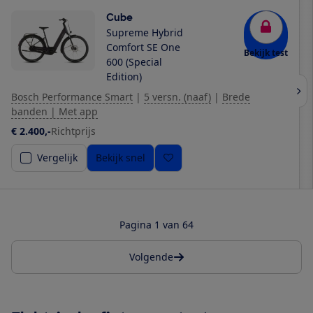
Cube
Supreme Hybrid
Comfort SE One
Bekijk test
600 (Special
Edition)
Bosch Performance Smart
|
5 versn. (naaf)
|
Brede
banden | Met app
€ 2.400,-
Richtprijs
Vergelijk
Bekijk snel
Pagina 1 van 64
Volgende