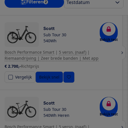
Filteren
2
Scott
Sub Tour 30
Bekijk test
540Wh
Bosch Performance Smart
|
5 versn. (naaf)
|
Riemaandrijving | Zeer brede banden | Met app
€ 2.700,-
Richtprijs
Vergelijk
Bekijk snel
Scott
Sub Tour 30
Bekijk test
540Wh Heren
Bosch Performance Smart
|
5 versn. (naaf)
|