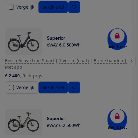
Vergelijk
Bekijk snel
Superior
eWAY 6.0 500Wh
Bekijk test
Bosch Active Line Smart
|
7 versn. (naaf)
|
Brede banden |
Met app
€ 2.400,-
Richtprijs
Vergelijk
Bekijk snel
Superior
eWAY 6.2 500Wh
Bekijk test