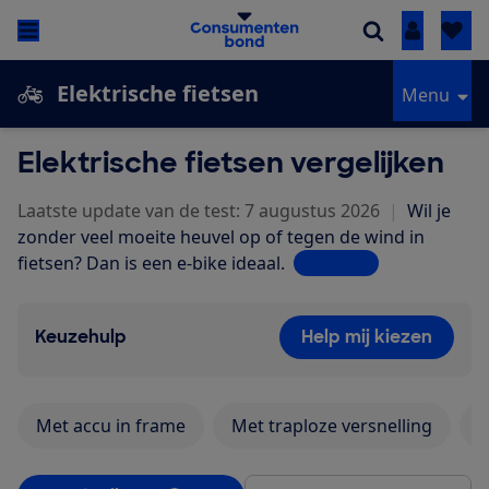
Inloggen
Elektrische fietsen
Menu
Elektrische fietsen vergelijken
Laatste update van de test: 7 augustus 2026
|
Wil je
zonder veel moeite heuvel op of tegen de wind in
fietsen? Dan is een e-bike ideaal.
Lees meer
Keuzehulp
Help mij kiezen
Met accu in frame
Met traploze versnelling
M