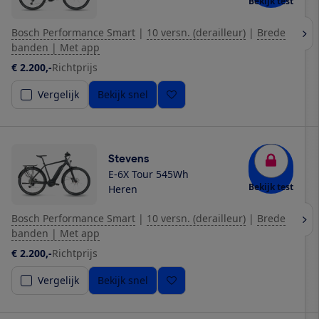
Bekijk test
Bosch Performance Smart
|
10 versn. (derailleur)
|
Brede
banden | Met app
€ 2.200,-
Richtprijs
Vergelijk
Bekijk snel
Stevens
E-6X Tour 545Wh
Bekijk test
Heren
Bosch Performance Smart
|
10 versn. (derailleur)
|
Brede
banden | Met app
€ 2.200,-
Richtprijs
Vergelijk
Bekijk snel