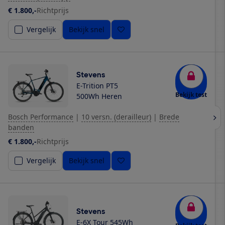
€ 1.800,-
Richtprijs
Vergelijk
Bekijk snel
Stevens
E-Trition PT5
Bekijk test
500Wh Heren
Bosch Performance
|
10 versn. (derailleur)
|
Brede
banden
€ 1.800,-
Richtprijs
Vergelijk
Bekijk snel
Stevens
E-6X Tour 545Wh