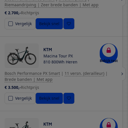
Riemaandrijving | Zeer brede banden | Met app
€ 2.700,-
Richtprijs
Vergelijk
Bekijk snel
KTM
Macina Tour PX
Bekijk test
810 800Wh Heren
Bosch Performance PX Smart
|
11 versn. (derailleur)
|
Brede banden | Met app
€ 3.500,-
Richtprijs
Vergelijk
Bekijk snel
KTM