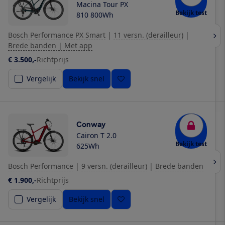
Macina Tour PX
Bekijk test
810 800Wh
Bosch Performance PX Smart
|
11 versn. (derailleur)
|
Brede banden | Met app
€ 3.500,-
Richtprijs
Vergelijk
Bekijk snel
Conway
Cairon T 2.0
Bekijk test
625Wh
Bosch Performance
|
9 versn. (derailleur)
|
Brede banden
€ 1.900,-
Richtprijs
Vergelijk
Bekijk snel