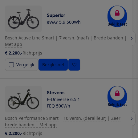
Superior
eWAY 5.9 500Wh
Bekijk test
Bosch Active Line Smart
|
7 versn. (naaf)
|
Brede banden |
Met app
€ 2.200,-
Richtprijs
Vergelijk
Bekijk snel
Stevens
E-Universe 6.5.1
Bekijk test
FEQ 500Wh
Bosch Performance Smart
|
10 versn. (derailleur)
|
Zeer
brede banden | Met app
€ 2.200,-
Richtprijs