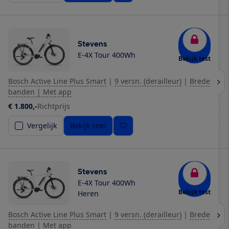
Stevens
E-4X Tour 400Wh
Bekijk test
Bosch Active Line Plus Smart
|
9 versn. (derailleur)
|
Brede
banden | Met app
€ 1.800,-
Richtprijs
Vergelijk
Bekijk snel
Stevens
E-4X Tour 400Wh
Bekijk test
Heren
Bosch Active Line Plus Smart
|
9 versn. (derailleur)
|
Brede
banden | Met app