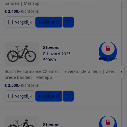
banden | Met app
€ 2.400,-
Richtprijs
Vergelijk
Bekijk snel
Stevens
E-Hazard 2025
Bekijk test
500Wh
Bosch Performance CX Smart
|
9 versn. (derailleur)
|
Zeer
brede banden | Met app
€ 2.500,-
Richtprijs
Vergelijk
Bekijk snel
Stevens