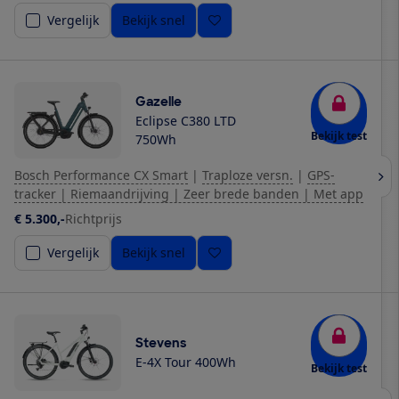
Vergelijk
Bekijk snel
Gazelle
Eclipse C380 LTD
Bekijk test
750Wh
Bosch Performance CX Smart
|
Traploze versn.
|
GPS-
tracker | Riemaandrijving | Zeer brede banden | Met app
€ 5.300,-
Richtprijs
Vergelijk
Bekijk snel
Stevens
E-4X Tour 400Wh
Bekijk test