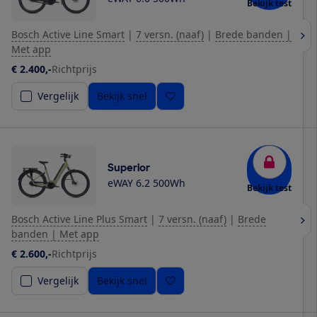
Bekijk test
Bosch Active Line Smart
|
7 versn. (naaf)
|
Brede banden |
Met app
€ 2.400,-
Richtprijs
Vergelijk
Bekijk snel
Superior
eWAY 6.2 500Wh
Bekijk test
Bosch Active Line Plus Smart
|
7 versn. (naaf)
|
Brede
banden | Met app
€ 2.600,-
Richtprijs
Vergelijk
Bekijk snel