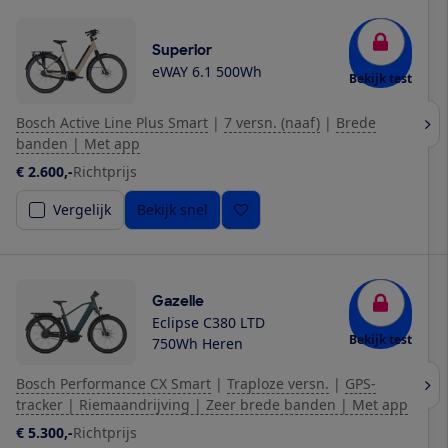
Superior
eWAY 6.1 500Wh
Bekijk test
Bosch Active Line Plus Smart
|
7 versn. (naaf)
|
Brede
banden | Met app
€ 2.600,-
Richtprijs
Vergelijk
Bekijk snel
Gazelle
Eclipse C380 LTD
Bekijk test
750Wh Heren
Bosch Performance CX Smart
|
Traploze versn.
|
GPS-
tracker | Riemaandrijving | Zeer brede banden | Met app
€ 5.300,-
Richtprijs