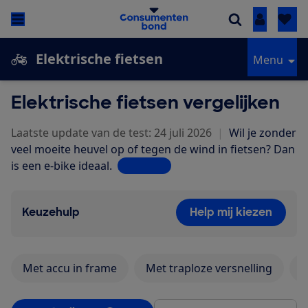
Inloggen
Elektrische fietsen
Menu
Elektrische fietsen vergelijken
Laatste update van de test: 24 juli 2026
|
Wil je zonder
veel moeite heuvel op of tegen de wind in fietsen? Dan
is een e-bike ideaal.
Lees meer
Keuzehulp
Help mij kiezen
Met accu in frame
Met traploze versnelling
M