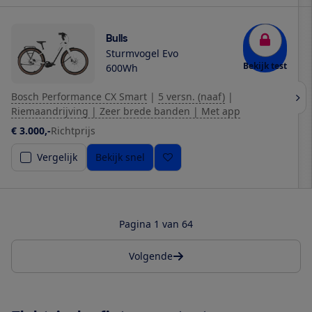
Bulls
Sturmvogel Evo
Bekijk test
600Wh
Bosch Performance CX Smart
|
5 versn. (naaf)
|
Riemaandrijving | Zeer brede banden | Met app
€ 3.000,-
Richtprijs
Vergelijk
Bekijk snel
Pagina 1 van 64
Volgende