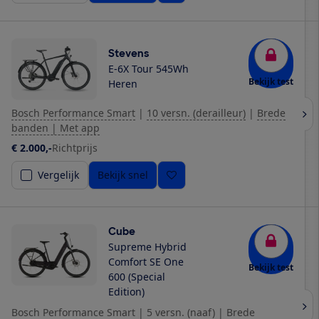
Stevens
E-6X Tour 545Wh
Bekijk test
Heren
Bosch Performance Smart
|
10 versn. (derailleur)
|
Brede
banden | Met app
€ 2.000,-
Richtprijs
Vergelijk
Bekijk snel
Cube
Supreme Hybrid
Comfort SE One
Bekijk test
600 (Special
Edition)
Bosch Performance Smart
|
5 versn. (naaf)
|
Brede