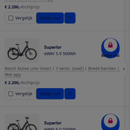
€ 2.200,-
Richtprijs
Vergelijk
Bekijk snel
Superior
eWAY 5.9 500Wh
Bekijk test
Bosch Active Line Smart
|
7 versn. (naaf)
|
Brede banden |
Met app
€ 2.200,-
Richtprijs
Vergelijk
Bekijk snel
Superior
eWAY 6.0 500Wh