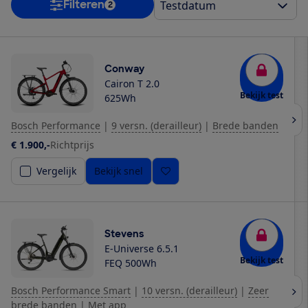
Filteren
2
Conway
Cairon T 2.0
Bekijk test
625Wh
Bosch Performance
|
9 versn. (derailleur)
|
Brede banden
€ 1.900,-
Richtprijs
Vergelijk
Bekijk snel
Stevens
E-Universe 6.5.1
Bekijk test
FEQ 500Wh
Bosch Performance Smart
|
10 versn. (derailleur)
|
Zeer
brede banden | Met app