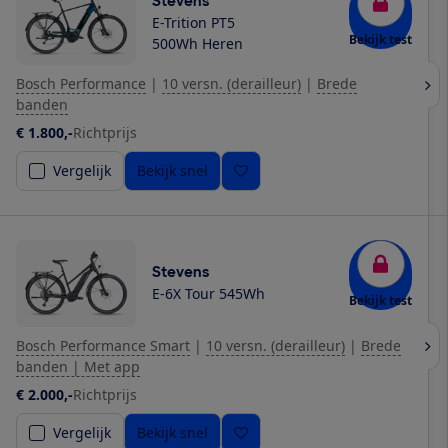
Stevens
E-Trition PT5
Bekijk test
500Wh Heren
Bosch Performance
|
10 versn. (derailleur)
|
Brede
banden
€ 1.800,-
Richtprijs
Vergelijk
Bekijk snel
Stevens
E-6X Tour 545Wh
Bekijk test
Bosch Performance Smart
|
10 versn. (derailleur)
|
Brede
banden | Met app
€ 2.000,-
Richtprijs
Vergelijk
Bekijk snel