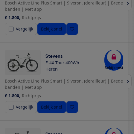
Bosch Active Line Plus Smart
|
9 versn. (derailleur)
|
Brede
banden | Met app
€ 1.800,-
Richtprijs
Vergelijk
Bekijk snel
Stevens
E-4X Tour 400Wh
Bekijk test
Heren
Bosch Active Line Plus Smart
|
9 versn. (derailleur)
|
Brede
banden | Met app
€ 1.800,-
Richtprijs
Vergelijk
Bekijk snel