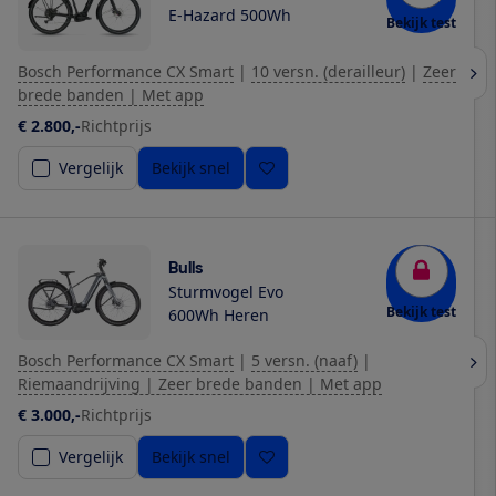
E-Hazard 500Wh
Bekijk test
Bosch Performance CX Smart
|
10 versn. (derailleur)
|
Zeer
brede banden | Met app
€ 2.800,-
Richtprijs
Vergelijk
Bekijk snel
Bulls
Sturmvogel Evo
Bekijk test
600Wh Heren
Bosch Performance CX Smart
|
5 versn. (naaf)
|
Riemaandrijving | Zeer brede banden | Met app
€ 3.000,-
Richtprijs
Vergelijk
Bekijk snel