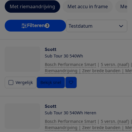
Met riemaandrijving
Met accu in frame
Met t
Filteren
3
Scott
Sub Tour 30 540Wh
Bosch Performance Smart
|
5 versn. (naaf)
Riemaandrijving | Zeer brede banden | Me
Vergelijk
Bekijk snel
Scott
Sub Tour 30 540Wh Heren
Bosch Performance Smart
|
5 versn. (naaf)
Riemaandrijving | Zeer brede banden | Me