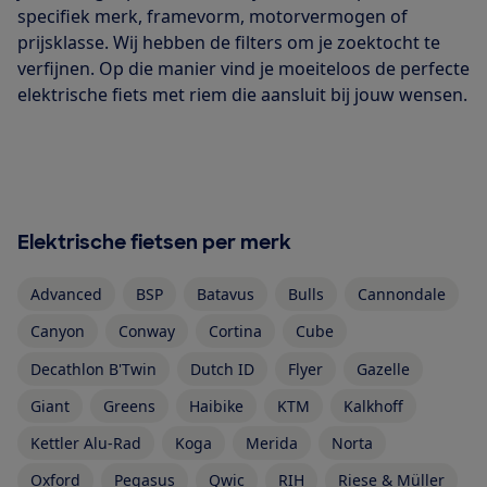
specifiek merk, framevorm, motorvermogen of
prijsklasse. Wij hebben de filters om je zoektocht te
verfijnen. Op die manier vind je moeiteloos de perfecte
elektrische fiets met riem die aansluit bij jouw wensen.
Elektrische fietsen per merk
Advanced
BSP
Batavus
Bulls
Cannondale
Canyon
Conway
Cortina
Cube
Decathlon B'Twin
Dutch ID
Flyer
Gazelle
Giant
Greens
Haibike
KTM
Kalkhoff
Kettler Alu-Rad
Koga
Merida
Norta
Oxford
Pegasus
Qwic
RIH
Riese & Müller