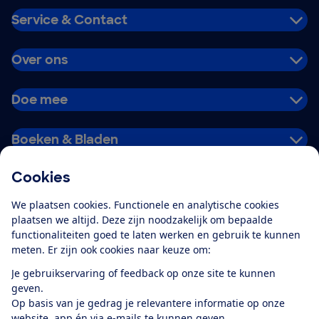
Service & Contact
Over ons
Doe mee
Boeken & Bladen
Cookies
Download de app
We plaatsen cookies. Functionele en analytische cookies
plaatsen we altijd. Deze zijn noodzakelijk om bepaalde
functionaliteiten goed te laten werken en gebruik te kunnen
meten. Er zijn ook cookies naar keuze om:
Alles over de
Consumentenbond-
Je gebruikservaring of feedback op onze site te kunnen
app
geven.
Op basis van je gedrag je relevantere informatie op onze
website, app én via e-mails te kunnen geven.
Algemene Voorwaarden
Privacyverklaring