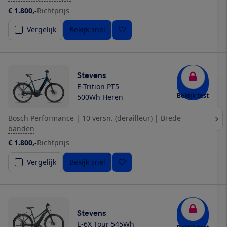
€ 1.800,-
Richtprijs
Vergelijk
Bekijk snel
Stevens
E-Trition PT5
Bekijk test
500Wh Heren
Bosch Performance
|
10 versn. (derailleur)
|
Brede
banden
€ 1.800,-
Richtprijs
Vergelijk
Bekijk snel
Stevens
E-6X Tour 545Wh