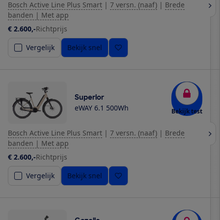
Bosch Active Line Plus Smart
|
7 versn. (naaf)
|
Brede
banden | Met app
€ 2.600,-
Richtprijs
Vergelijk
Bekijk snel
Superior
eWAY 6.1 500Wh
Bekijk test
Bosch Active Line Plus Smart
|
7 versn. (naaf)
|
Brede
banden | Met app
€ 2.600,-
Richtprijs
Vergelijk
Bekijk snel