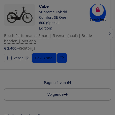
Cube
Supreme Hybrid
Comfort SE One
Bekijk test
600 (Special
Edition)
Bosch Performance Smart
|
5 versn. (naaf)
|
Brede
banden | Met app
€ 2.400,-
Richtprijs
Vergelijk
Bekijk snel
Pagina 1 van 64
Volgende