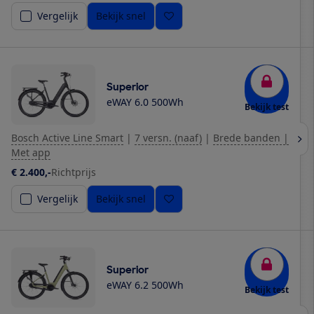
Vergelijk
Bekijk snel
Superior
eWAY 6.0 500Wh
Bekijk test
Bosch Active Line Smart
|
7 versn. (naaf)
|
Brede banden |
Met app
€ 2.400,-
Richtprijs
Vergelijk
Bekijk snel
Superior
eWAY 6.2 500Wh
Bekijk test