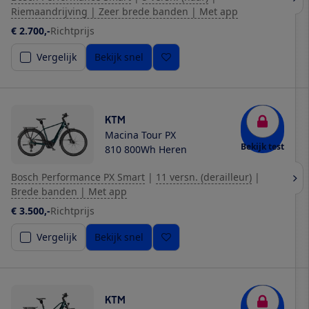
Riemaandrijving | Zeer brede banden | Met app
€ 2.700,-
Richtprijs
Vergelijk
Bekijk snel
KTM
Macina Tour PX
Bekijk test
810 800Wh Heren
Bosch Performance PX Smart
|
11 versn. (derailleur)
|
Brede banden | Met app
€ 3.500,-
Richtprijs
Vergelijk
Bekijk snel
KTM