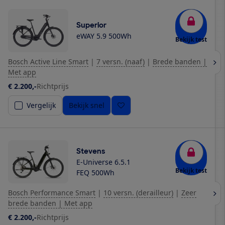
Superior
eWAY 5.9 500Wh
Bekijk test
Bosch Active Line Smart
|
7 versn. (naaf)
|
Brede banden |
Met app
€ 2.200,-
Richtprijs
Vergelijk
Bekijk snel
Stevens
E-Universe 6.5.1
Bekijk test
FEQ 500Wh
Bosch Performance Smart
|
10 versn. (derailleur)
|
Zeer
brede banden | Met app
€ 2.200,-
Richtprijs