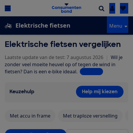
Inloggen
Elektrische fietsen
Menu
Elektrische fietsen vergelijken
Laatste update van de test: 7 augustus 2026
|
Wil je
zonder veel moeite heuvel op of tegen de wind in
fietsen? Dan is een e-bike ideaal.
Lees meer
Keuzehulp
Help mij kiezen
Met accu in frame
Met traploze versnelling
M