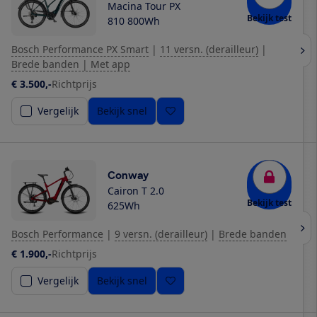
Macina Tour PX
Bekijk test
810 800Wh
Bosch Performance PX Smart
|
11 versn. (derailleur)
|
Brede banden | Met app
€ 3.500,-
Richtprijs
Vergelijk
Bekijk snel
Conway
Cairon T 2.0
Bekijk test
625Wh
Bosch Performance
|
9 versn. (derailleur)
|
Brede banden
€ 1.900,-
Richtprijs
Vergelijk
Bekijk snel