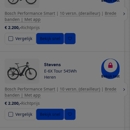
Bekijk test
Bosch Performance Smart
|
10 versn. (derailleur)
|
Brede
banden | Met app
€ 2.200,-
Richtprijs
Vergelijk
Bekijk snel
Stevens
E-6X Tour 545Wh
Bekijk test
Heren
Bosch Performance Smart
|
10 versn. (derailleur)
|
Brede
banden | Met app
€ 2.200,-
Richtprijs
Vergelijk
Bekijk snel