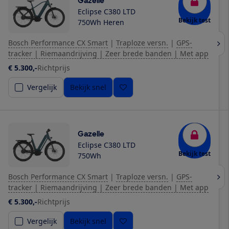
Gazelle
Eclipse C380 LTD
Bekijk test
750Wh Heren
Bosch Performance CX Smart
|
Traploze versn.
|
GPS-
tracker | Riemaandrijving | Zeer brede banden | Met app
€ 5.300,-
Richtprijs
Vergelijk
Bekijk snel
Gazelle
Eclipse C380 LTD
Bekijk test
750Wh
Bosch Performance CX Smart
|
Traploze versn.
|
GPS-
tracker | Riemaandrijving | Zeer brede banden | Met app
€ 5.300,-
Richtprijs
Vergelijk
Bekijk snel