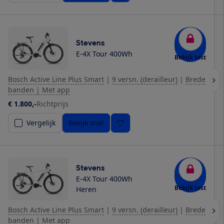
Stevens
E-4X Tour 400Wh
Bekijk test
Bosch Active Line Plus Smart
|
9 versn. (derailleur)
|
Brede
banden | Met app
€ 1.800,-
Richtprijs
Vergelijk
Bekijk snel
Stevens
E-4X Tour 400Wh
Bekijk test
Heren
Bosch Active Line Plus Smart
|
9 versn. (derailleur)
|
Brede
banden | Met app