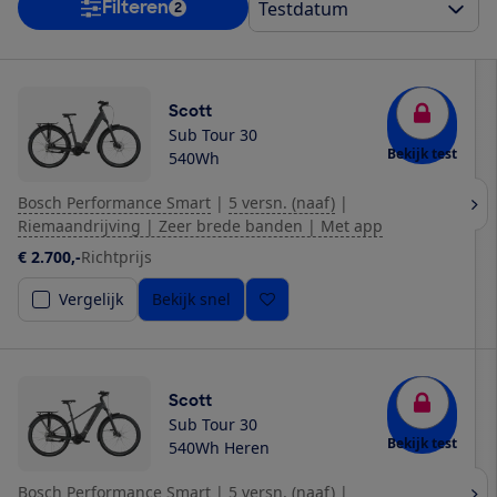
Filteren
2
Scott
Sub Tour 30
Bekijk test
540Wh
Bosch Performance Smart
|
5 versn. (naaf)
|
Riemaandrijving | Zeer brede banden | Met app
€ 2.700,-
Richtprijs
Vergelijk
Bekijk snel
Scott
Sub Tour 30
Bekijk test
540Wh Heren
Bosch Performance Smart
|
5 versn. (naaf)
|