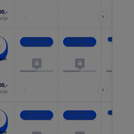
00,-
prijs
Elektrische
Actieradius /
Uitrusting
ondersteuning
accu-capaciteit
test
00,-
prijs
Elektrische
Actieradius /
Uitrusting
ondersteuning
accu-capaciteit
test