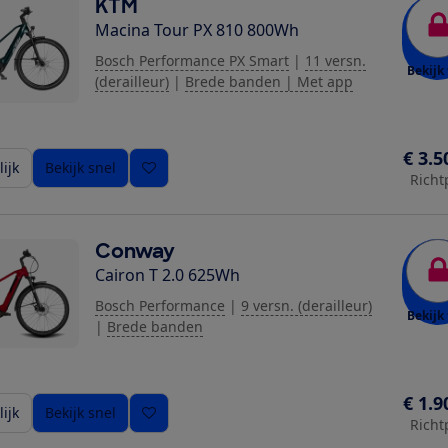
KTM
Macina Tour PX 810 800Wh
Bosch Performance PX Smart
|
11 versn.
Bekijk 
(derailleur)
|
Brede banden | Met app
€ 3.5
ijk
Bekijk snel
Richt
Conway
Cairon T 2.0 625Wh
Bosch Performance
|
9 versn. (derailleur)
Bekijk 
|
Brede banden
€ 1.9
ijk
Bekijk snel
Richt