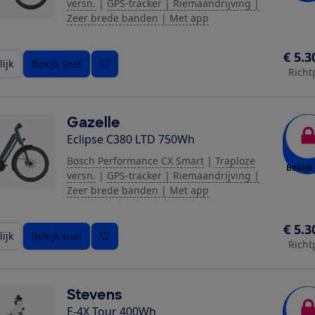
versn.
|
GPS-tracker | Riemaandrijving |
Zeer brede banden | Met app
€ 5.3
ijk
Bekijk snel
Richt
Gazelle
Eclipse C380 LTD 750Wh
Bosch Performance CX Smart
|
Traploze
Bekijk 
versn.
|
GPS-tracker | Riemaandrijving |
Zeer brede banden | Met app
€ 5.3
ijk
Bekijk snel
Richt
Stevens
E-4X Tour 400Wh