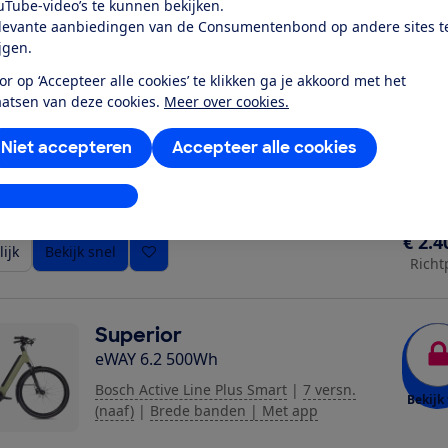
uTube-video’s te kunnen bekijken.
ijk
Bekijk snel
Richt
levante aanbiedingen van de Consumentenbond op andere sites t
ijgen.
or op ‘Accepteer alle cookies’ te klikken ga je akkoord met het
Superior
aatsen van deze cookies.
Meer over cookies.
eWAY 6.0 500Wh
Bosch Active Line Smart
|
7 versn. (naaf)
|
Niet accepteren
Accepteer alle cookies
Bekijk 
Brede banden | Met app
stellingen aanpassen
€ 2.4
ijk
Bekijk snel
Richt
Superior
eWAY 6.2 500Wh
Bosch Active Line Plus Smart
|
7 versn.
Bekijk 
(naaf)
|
Brede banden | Met app