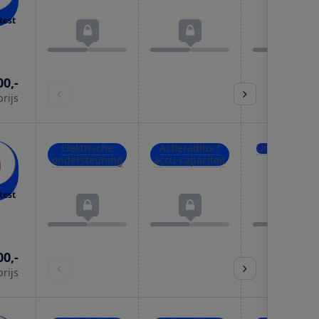
test
00,-
prijs
Elektrische
Actieradius /
Uitrusting
ondersteuning
accu-capaciteit
test
00,-
prijs