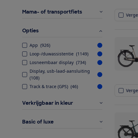
Mama- of transportfiets
Vergel
Opties
App
(
926
)
Loop-/duwassistentie
(
1149
)
Losneembaar display
(
734
)
Display, usb-laad-aansluiting
(
108
)
Track & trace (GPS)
(
46
)
Vergel
Verkrijgbaar in kleur
Basic of luxe