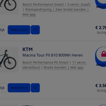
Bosch Performance Smart
|
5 versn. (naaf)
Bekijk 
|
Riemaandrijving | Zeer brede banden |
Met app
€ 2.7
ijk
Bekijk snel
Richt
KTM
Macina Tour PX 810 800Wh Heren
Bosch Performance PX Smart
|
11 versn.
Bekijk 
(derailleur)
|
Brede banden | Met app
€ 3.5
ijk
Bekijk snel
Richt