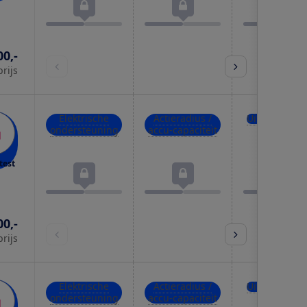
00,-
prijs
Elektrische
Actieradius /
Uitrusting
ondersteuning
accu-capaciteit
test
00,-
prijs
Elektrische
Actieradius /
Uitrusting
ondersteuning
accu-capaciteit