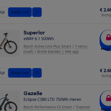
€ 2.6
ijk
Bekijk snel
Richt
Superior
eWAY 6.1 500Wh
Bosch Active Line Plus Smart
|
7 versn.
Bekijk 
(naaf)
|
Brede banden | Met app
€ 2.6
ijk
Bekijk snel
Richt
Gazelle
Eclipse C380 LTD 750Wh Heren
Bosch Performance CX Smart
|
Traploze
Bekijk 