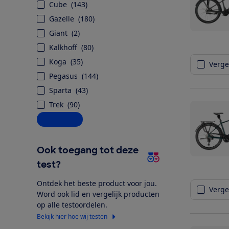
Cube
(
143
)
Gazelle
(
180
)
Giant
(
2
)
Kalkhoff
(
80
)
Koga
(
35
)
Vergel
Pegasus
(
144
)
Sparta
(
43
)
Trek
(
90
)
Alle opties
Ook toegang tot deze
test?
Ontdek het beste product voor jou.
Vergel
Word ook lid en vergelijk producten
op alle testoordelen.
Bekijk hier hoe wij testen