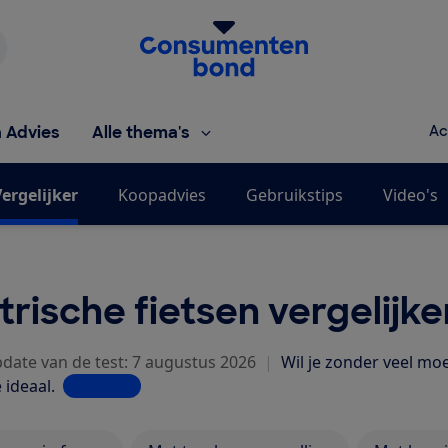
Homepage van de Consumentenbond
h Advies
Alle thema's
Ac
ergelijker
Koopadvies
Gebruikstips
Video's
trische fietsen vergelijke
pdate van de test: 7 augustus 2026
|
Wil je zonder veel moe
 ideaal.
Lees meer