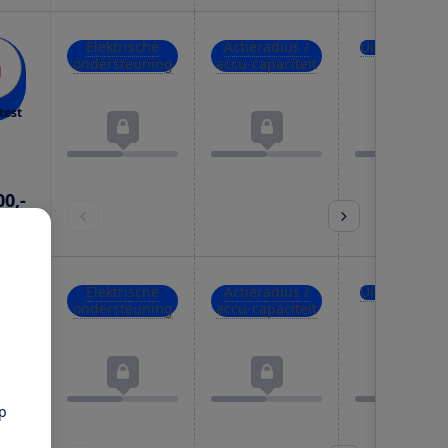
Elektrische
Actieradius /
Uitrusting
ondersteuning
accu-capaciteit
test
00,-
prijs
Elektrische
Actieradius /
Uitrusting
ondersteuning
accu-capaciteit
test
pp
00,-