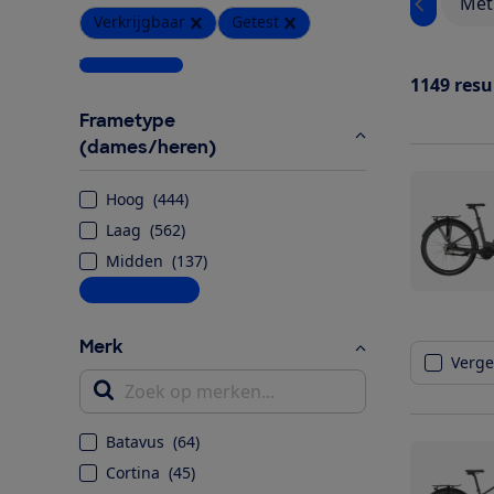
Met
Verkrijgbaar
Getest
Wis alle filters
1149
resu
Frametype
(dames/heren)
Hoog
(
444
)
Laag
(
562
)
Midden
(
137
)
Meer informatie
Merk
Vergel
Zoek op merken...
Batavus
(
64
)
Cortina
(
45
)