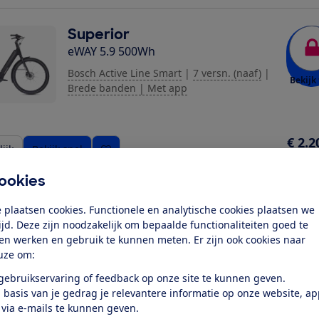
Superior
eWAY 5.9 500Wh
Bosch Active Line Smart
|
7 versn. (naaf)
|
Bekijk 
Brede banden | Met app
ziging toe
€ 2.2
ijk
Bekijk snel
Richt
ookies
Stevens
 plaatsen cookies. Functionele en analytische cookies plaatsen we
E-Universe 6.5.1 FEQ 500Wh
tijd. Deze zijn noodzakelijk om bepaalde functionaliteiten goed te
ten werken en gebruik te kunnen meten. Er zijn ook cookies naar
Bosch Performance Smart
|
10 versn.
uze om:
Bekijk 
(derailleur)
|
Zeer brede banden | Met
app
 gebruikservaring of feedback op onze site te kunnen geven.
 basis van je gedrag je relevantere informatie op onze website, a
 via e-mails te kunnen geven.
€ 2.2