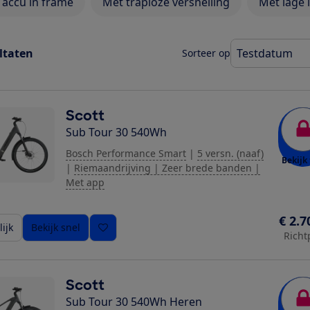
 accu in frame
Met traploze versnelling
Met lage 
ltaten
Sorteer op
Scott
Sub Tour 30 540Wh
Bosch Performance Smart
|
5 versn. (naaf)
Bekijk 
|
Riemaandrijving | Zeer brede banden |
Met app
€ 2.7
ijk
Bekijk snel
Richt
Scott
Sub Tour 30 540Wh Heren