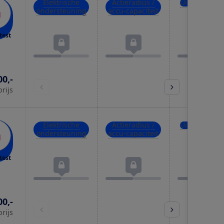
Elektrische
Actieradius /
Uitrusting
ondersteuning
accu-capaciteit
test
00,-
prijs
Elektrische
Actieradius /
Uitrusting
ondersteuning
accu-capaciteit
test
00,-
prijs