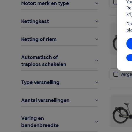
Yo
Vergel
Motor: merk en type
Re
kr
Kettingkast
Do
pl
Ketting of riem
Automatisch of
In
traploos schakelen
Vergel
Type versnelling
Aantal versnellingen
Vering en
bandenbreedte