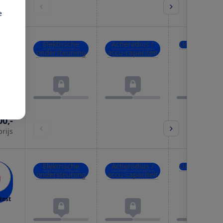
prijs
e
Elektrische
Actieradius /
Uitrusting
ondersteuning
accu-capaciteit
test
00,-
prijs
Elektrische
Actieradius /
Uitrusting
ondersteuning
accu-capaciteit
test